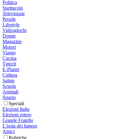
Politica
Spettacolo
Televisione
People
Lifestyle
Videogiochi
Donne
Magazine
Motori
Viaggi
Cucina
Tgtech
E-Planet
Cultura
Salute
Scuola
Animali
Spazio
Speciali
Elezioni Italia
Elezioni estero
Grande Fratello
L'isola dei famosi
Amici
Rubriche