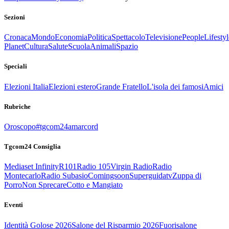
Sezioni
Cronaca
Mondo
Economia
Politica
Spettacolo
Televisione
People
Lifestyl
Planet
Cultura
Salute
Scuola
Animali
Spazio
Speciali
Elezioni Italia
Elezioni estero
Grande Fratello
L'isola dei famosi
Amici
Rubriche
Oroscopo
#tgcom24amarcord
Tgcom24 Consiglia
Mediaset Infinity
R101
Radio 105
Virgin Radio
Radio
Montecarlo
Radio Subasio
Comingsoon
Superguidatv
Zuppa di
Porro
Non Sprecare
Cotto e Mangiato
Eventi
Identità Golose 2026
Salone del Risparmio 2026
Fuorisalone