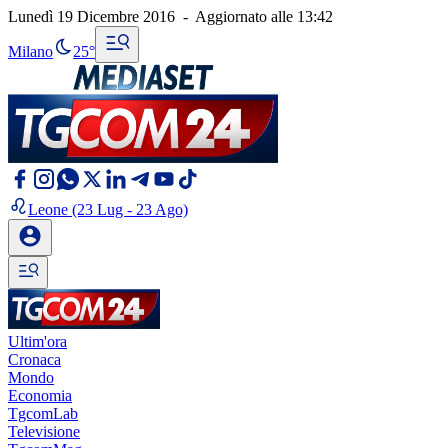
Lunedì 19 Dicembre 2016
-
Aggiornato alle
13:42
Milano
25°
Leone
(23 Lug - 23 Ago)
Ultim'ora
Cronaca
Mondo
Economia
TgcomLab
Televisione