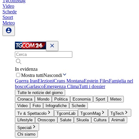
TgcomMag
Video
Schede
Sport
Meteo
In evidenza
Mostra tutti
Nascondi
Guerra Iran
Elezioni
Crans Montana
Epstein Files
Famiglia nel
bosco
Garlasco
Emergenza Clima
Tutti i dossier
Tutte le notizie del giorno
Cronaca
Mondo
Politica
Economia
Sport
Meteo
Video
Foto
Infografiche
Schede
Tv & Spettacolo
TgcomLab
TgcomMag
TgTech
Lifestyle
Oroscopo
Salute
Skuola
Cultura
Animali
Speciali
Chi siamo