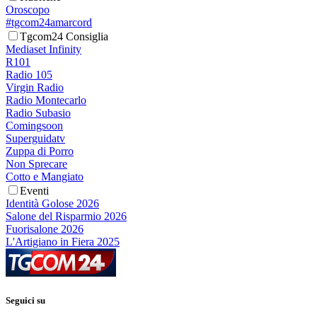
Oroscopo
#tgcom24amarcord
Tgcom24 Consiglia
Mediaset Infinity
R101
Radio 105
Virgin Radio
Radio Montecarlo
Radio Subasio
Comingsoon
Superguidatv
Zuppa di Porro
Non Sprecare
Cotto e Mangiato
Eventi
Identità Golose 2026
Salone del Risparmio 2026
Fuorisalone 2026
L'Artigiano in Fiera 2025
Seguici su