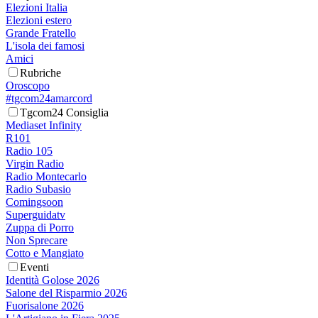
Elezioni Italia
Elezioni estero
Grande Fratello
L'isola dei famosi
Amici
Rubriche
Oroscopo
#tgcom24amarcord
Tgcom24 Consiglia
Mediaset Infinity
R101
Radio 105
Virgin Radio
Radio Montecarlo
Radio Subasio
Comingsoon
Superguidatv
Zuppa di Porro
Non Sprecare
Cotto e Mangiato
Eventi
Identità Golose 2026
Salone del Risparmio 2026
Fuorisalone 2026