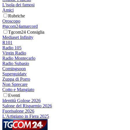
L'isola dei famosi
Amici
Rubriche
Oroscopo
#tgcom24amarcord
Tgcom24 Consiglia
Mediaset Infinity
R101
Radio 105
Virgin Radio
Radio Montecarlo
Radio Subasio
Comingsoon
Superguidatv
Zuppa di Porro
Non Sprecare
Cotto e Mangiato
Eventi
Identità Golose 2026
Salone del Risparmio 2026
Fuorisalone 2026
L'Artigiano in Fiera 2025