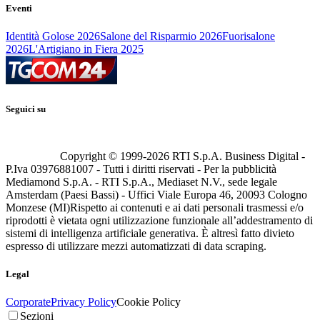
Eventi
Identità Golose 2026
Salone del Risparmio 2026
Fuorisalone
2026
L'Artigiano in Fiera 2025
Seguici su
Copyright © 1999-
2026
RTI S.p.A. Business Digital -
P.Iva 03976881007 - Tutti i diritti riservati - Per la pubblicità
Mediamond S.p.A. - RTI S.p.A., Mediaset N.V., sede legale
Amsterdam (Paesi Bassi) - Uffici Viale Europa 46, 20093 Cologno
Monzese (MI)
Rispetto ai contenuti e ai dati personali trasmessi e/o
riprodotti è vietata ogni utilizzazione funzionale all’addestramento di
sistemi di intelligenza artificiale generativa. È altresì fatto divieto
espresso di utilizzare mezzi automatizzati di data scraping.
Legal
Corporate
Privacy Policy
Cookie Policy
Sezioni