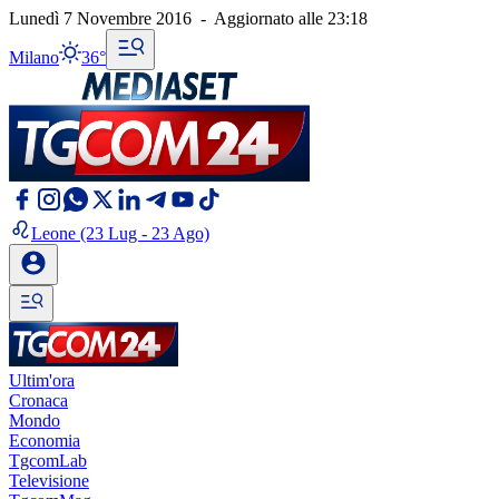
Lunedì 7 Novembre 2016
-
Aggiornato alle
23:18
Milano
36°
Leone
(23 Lug - 23 Ago)
Ultim'ora
Cronaca
Mondo
Economia
TgcomLab
Televisione