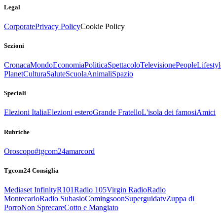
Legal
Corporate
Privacy Policy
Cookie Policy
Sezioni
Cronaca
Mondo
Economia
Politica
Spettacolo
Televisione
People
Lifestyl
Planet
Cultura
Salute
Scuola
Animali
Spazio
Speciali
Elezioni Italia
Elezioni estero
Grande Fratello
L'isola dei famosi
Amici
Rubriche
Oroscopo
#tgcom24amarcord
Tgcom24 Consiglia
Mediaset Infinity
R101
Radio 105
Virgin Radio
Radio
Montecarlo
Radio Subasio
Comingsoon
Superguidatv
Zuppa di
Porro
Non Sprecare
Cotto e Mangiato