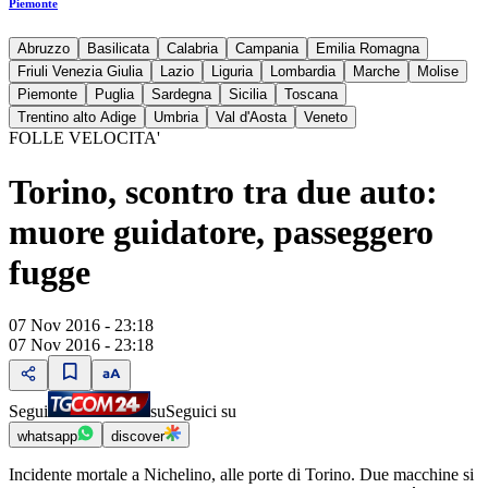
Piemonte
Abruzzo
Basilicata
Calabria
Campania
Emilia Romagna
Friuli Venezia Giulia
Lazio
Liguria
Lombardia
Marche
Molise
Piemonte
Puglia
Sardegna
Sicilia
Toscana
Trentino alto Adige
Umbria
Val d'Aosta
Veneto
FOLLE VELOCITA'
Torino, scontro tra due auto:
muore guidatore, passeggero
fugge
07 Nov 2016 - 23:18
07 Nov 2016 - 23:18
Segui
su
Seguici su
whatsapp
discover
Incidente mortale a Nichelino, alle porte di Torino. Due macchine si