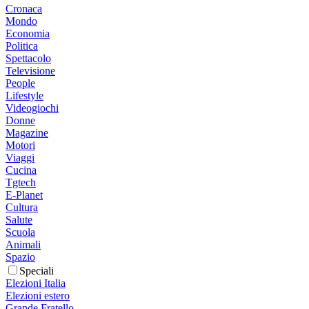
Cronaca
Mondo
Economia
Politica
Spettacolo
Televisione
People
Lifestyle
Videogiochi
Donne
Magazine
Motori
Viaggi
Cucina
Tgtech
E-Planet
Cultura
Salute
Scuola
Animali
Spazio
Speciali
Elezioni Italia
Elezioni estero
Grande Fratello