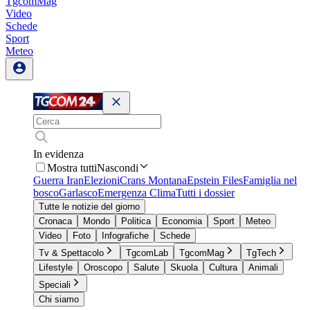
TgcomMag
Video
Schede
Sport
Meteo
In evidenza
Mostra tutti
Nascondi
Guerra Iran
Elezioni
Crans Montana
Epstein Files
Famiglia nel
bosco
Garlasco
Emergenza Clima
Tutti i dossier
Tutte le notizie del giorno
Cronaca
Mondo
Politica
Economia
Sport
Meteo
Video
Foto
Infografiche
Schede
Tv & Spettacolo
TgcomLab
TgcomMag
TgTech
Lifestyle
Oroscopo
Salute
Skuola
Cultura
Animali
Speciali
Chi siamo