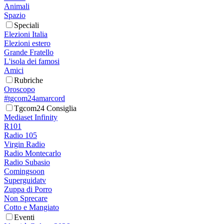
Animali
Spazio
Speciali
Elezioni Italia
Elezioni estero
Grande Fratello
L'isola dei famosi
Amici
Rubriche
Oroscopo
#tgcom24amarcord
Tgcom24 Consiglia
Mediaset Infinity
R101
Radio 105
Virgin Radio
Radio Montecarlo
Radio Subasio
Comingsoon
Superguidatv
Zuppa di Porro
Non Sprecare
Cotto e Mangiato
Eventi