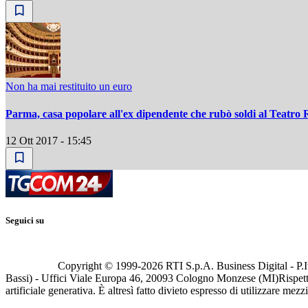
Non ha mai restituito un euro
Parma, casa popolare all'ex dipendente che rubò soldi al Teatro 
12 Ott 2017 - 15:45
Seguici su
Copyright © 1999-
2026
RTI S.p.A. Business Digital - P.I
Bassi) - Uffici Viale Europa 46, 20093 Cologno Monzese (MI)
Rispett
artificiale generativa. È altresì fatto divieto espresso di utilizzare mez