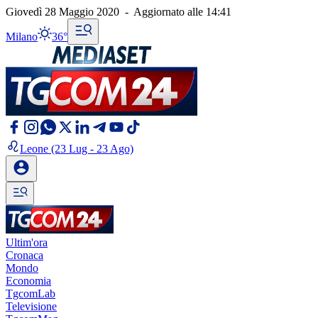
Giovedì 28 Maggio 2020
-
Aggiornato alle
14:41
Milano
36°
Leone
(23 Lug - 23 Ago)
Ultim'ora
Cronaca
Mondo
Economia
TgcomLab
Televisione