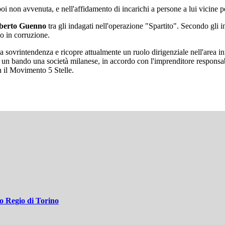
i non avvenuta, e nell'affidamento di incarichi a persone a lui vicine pe
berto Guenno
tra gli indagati nell'operazione "Spartito". Secondo gli
so in corruzione.
a sovrintendenza e ricopre attualmente un ruolo dirigenziale nell'area i
in un bando una società milanese, in accordo con l'imprenditore responsa
n il Movimento 5 Stelle.
ro Regio di Torino