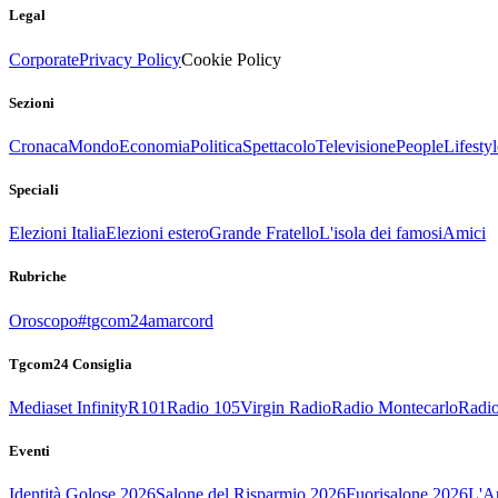
Legal
Corporate
Privacy Policy
Cookie Policy
Sezioni
Cronaca
Mondo
Economia
Politica
Spettacolo
Televisione
People
Lifestyl
Speciali
Elezioni Italia
Elezioni estero
Grande Fratello
L'isola dei famosi
Amici
Rubriche
Oroscopo
#tgcom24amarcord
Tgcom24 Consiglia
Mediaset Infinity
R101
Radio 105
Virgin Radio
Radio Montecarlo
Radio
Eventi
Identità Golose 2026
Salone del Risparmio 2026
Fuorisalone 2026
L'Ar