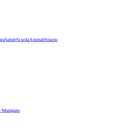
ura
Salute
Scuola
Animali
Spazio
e Mangiato