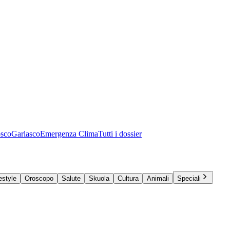
osco
Garlasco
Emergenza Clima
Tutti i dossier
estyle
Oroscopo
Salute
Skuola
Cultura
Animali
Speciali