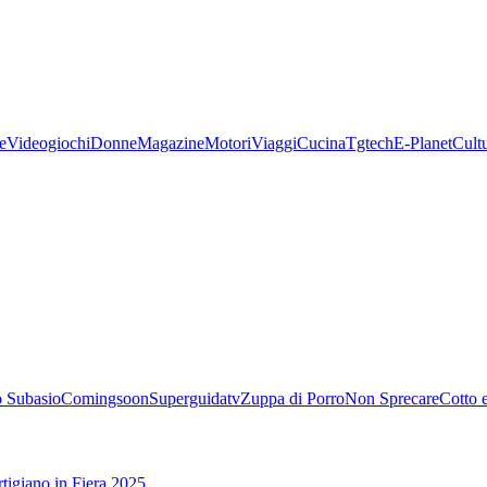
e
Videogiochi
Donne
Magazine
Motori
Viaggi
Cucina
Tgtech
E-Planet
Cult
 Subasio
Comingsoon
Superguidatv
Zuppa di Porro
Non Sprecare
Cotto 
tigiano in Fiera 2025