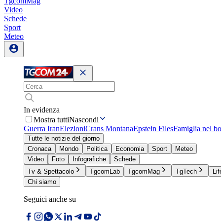
TgcomMag
Video
Schede
Sport
Meteo
In evidenza
Mostra tutti
Nascondi
Guerra Iran
Elezioni
Crans Montana
Epstein Files
Famiglia nel b
Tutte le notizie del giorno
Cronaca
Mondo
Politica
Economia
Sport
Meteo
Video
Foto
Infografiche
Schede
Tv & Spettacolo
TgcomLab
TgcomMag
TgTech
Lif
Chi siamo
Seguici anche su