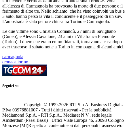
Un incidente verificatosi all'alba sull'autostrada Torino-Savona
all'altezza di Carmagnola ha provocato la morte di due persone e il
ferimento di altre tre. Nello schianto, che ha visto coinvolti un bus e
3 auto, hanno perso la vita il conducente e il passeggero di un suv.
L'autostrada è stata per ore chiusa tra Torino e Carmagnola.
Le due vittime sono Christian Comandù, 27 anni di Savigliano
(Cuneo), e Alessia Cavallone, 23 anni di Villafranca Piemonte
(Torino). I duem che erano erano fidanzati, tornavano a casa dopo
aver trascorso il sabato notte a Torino in compagnia di alcuni amici.
carmagnola
cronaca torino
Seguici su
Copyright © 1999-
2026
RTI S.p.A. Business Digital -
P.Iva 03976881007 - Tutti i diritti riservati - Per la pubblicità
Mediamond S.p.A. - RTI S.p.A., Mediaset N.V., sede legale
Amsterdam (Paesi Bassi) - Uffici Viale Europa 46, 20093 Cologno
Monzese (MI)
Rispetto ai contenuti e ai dati personali trasmessi e/o