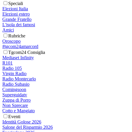
Speciali
Elezioni Italia
Elezioni estero
Grande Fratello
L'isola dei famosi
Amici
Rubriche
Oroscopo
#tgcom24amarcord
Tgcom24 Consiglia
Mediaset Infinity
R101
Radio 105
Virgin Radio
Radio Montecarlo
Radio Subasio
Comingsoon
Superguidatv
Zuppa di Porro
Non Sprecare
Cotto e Mangiato
Eventi
Identità Golose 2026
Salone del Risparmio 2026