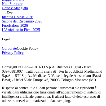
Non Sprecare
Cotto e Mangiato
Eventi
Identità Golose 2026
Salone del Risparmio 2026
Fuorisalone 2026
L'Artigiano in Fiera 2025
Legal
Corporate
Cookie Policy
Privacy Policy
Copyright © 1999-
2026
RTI S.p.A. Business Digital - P.Iva
03976881007 - Tutti i diritti riservati - Per la pubblicità Mediamond
S.p.A. - RTI S.p.A., Mediaset N.V., sede legale Amsterdam (Paesi
Bassi) - Uffici Viale Europa 46, 20093 Cologno Monzese (MI)
Rispetto ai contenuti e ai dati personali trasmessi e/o riprodotti è
vietata ogni utilizzazione funzionale all’addestramento di sistemi di
intelligenza artificiale generativa. È altresì fatto divieto espresso di
utilizzare mezzi automatizzati di data scraping.