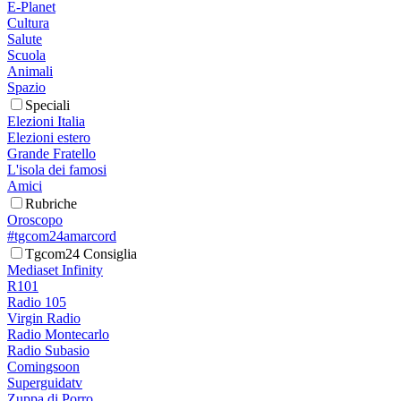
E-Planet
Cultura
Salute
Scuola
Animali
Spazio
Speciali
Elezioni Italia
Elezioni estero
Grande Fratello
L'isola dei famosi
Amici
Rubriche
Oroscopo
#tgcom24amarcord
Tgcom24 Consiglia
Mediaset Infinity
R101
Radio 105
Virgin Radio
Radio Montecarlo
Radio Subasio
Comingsoon
Superguidatv
Zuppa di Porro