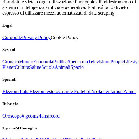
riprodotti è vietata ogni utilizzazione funzionale all’addestramento di
sistemi di intelligenza artificiale generativa. È altresì fatto divieto
espresso di utilizzare mezzi automatizzati di data scraping.
Legal
Corporate
Privacy Policy
Cookie Policy
Sezioni
Cronaca
Mondo
Economia
Politica
Spettacolo
Televisione
People
Lifestyl
Planet
Cultura
Salute
Scuola
Animali
Spazio
Speciali
Elezioni Italia
Elezioni estero
Grande Fratello
L'isola dei famosi
Amici
Rubriche
Oroscopo
#tgcom24amarcord
Tgcom24 Consiglia