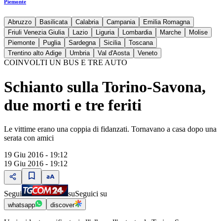
Piemonte
Abruzzo
Basilicata
Calabria
Campania
Emilia Romagna
Friuli Venezia Giulia
Lazio
Liguria
Lombardia
Marche
Molise
Piemonte
Puglia
Sardegna
Sicilia
Toscana
Trentino alto Adige
Umbria
Val d'Aosta
Veneto
COINVOLTI UN BUS E TRE AUTO
Schianto sulla Torino-Savona,
due morti e tre feriti
Le vittime erano una coppia di fidanzati. Tornavano a casa dopo una
serata con amici
19 Giu 2016 - 19:12
19 Giu 2016 - 19:12
Segui
su
Seguici su
whatsapp
discover