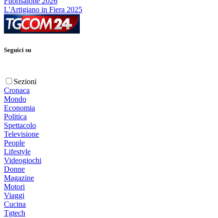
Fuorisalone 2026
L'Artigiano in Fiera 2025
Seguici su
Sezioni
Cronaca
Mondo
Economia
Politica
Spettacolo
Televisione
People
Lifestyle
Videogiochi
Donne
Magazine
Motori
Viaggi
Cucina
Tgtech