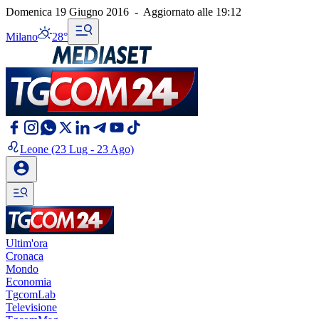
Domenica 19 Giugno 2016
-
Aggiornato alle
19:12
Milano
28°
Leone
(23 Lug - 23 Ago)
Ultim'ora
Cronaca
Mondo
Economia
TgcomLab
Televisione