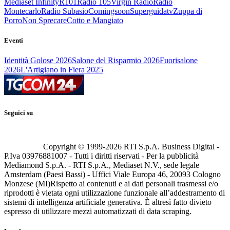
Mediaset Infinity
R101
Radio 105
Virgin Radio
Radio
Montecarlo
Radio Subasio
Comingsoon
Superguidatv
Zuppa di
Porro
Non Sprecare
Cotto e Mangiato
Eventi
Identità Golose 2026
Salone del Risparmio 2026
Fuorisalone
2026
L'Artigiano in Fiera 2025
Seguici su
Copyright © 1999-
2026
RTI S.p.A. Business Digital -
P.Iva 03976881007 - Tutti i diritti riservati - Per la pubblicità
Mediamond S.p.A. - RTI S.p.A., Mediaset N.V., sede legale
Amsterdam (Paesi Bassi) - Uffici Viale Europa 46, 20093 Cologno
Monzese (MI)
Rispetto ai contenuti e ai dati personali trasmessi e/o
riprodotti è vietata ogni utilizzazione funzionale all’addestramento di
sistemi di intelligenza artificiale generativa. È altresì fatto divieto
espresso di utilizzare mezzi automatizzati di data scraping.