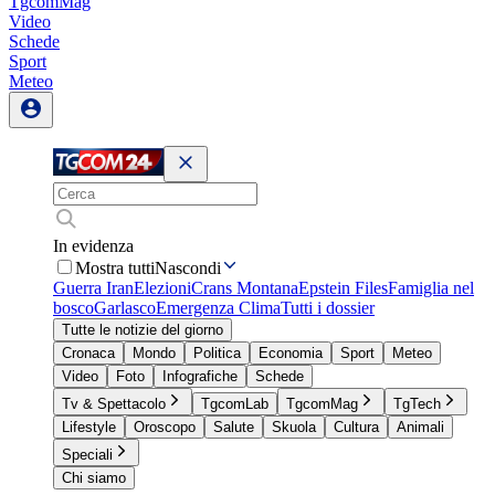
TgcomMag
Video
Schede
Sport
Meteo
In evidenza
Mostra tutti
Nascondi
Guerra Iran
Elezioni
Crans Montana
Epstein Files
Famiglia nel
bosco
Garlasco
Emergenza Clima
Tutti i dossier
Tutte le notizie del giorno
Cronaca
Mondo
Politica
Economia
Sport
Meteo
Video
Foto
Infografiche
Schede
Tv & Spettacolo
TgcomLab
TgcomMag
TgTech
Lifestyle
Oroscopo
Salute
Skuola
Cultura
Animali
Speciali
Chi siamo