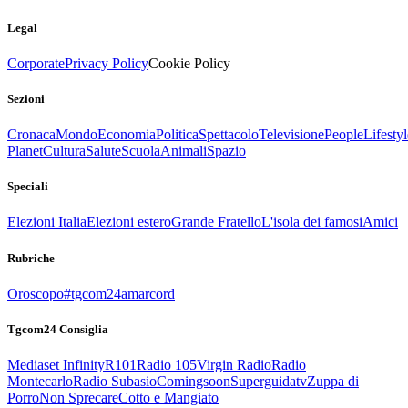
Legal
Corporate
Privacy Policy
Cookie Policy
Sezioni
Cronaca
Mondo
Economia
Politica
Spettacolo
Televisione
People
Lifestyl
Planet
Cultura
Salute
Scuola
Animali
Spazio
Speciali
Elezioni Italia
Elezioni estero
Grande Fratello
L'isola dei famosi
Amici
Rubriche
Oroscopo
#tgcom24amarcord
Tgcom24 Consiglia
Mediaset Infinity
R101
Radio 105
Virgin Radio
Radio
Montecarlo
Radio Subasio
Comingsoon
Superguidatv
Zuppa di
Porro
Non Sprecare
Cotto e Mangiato