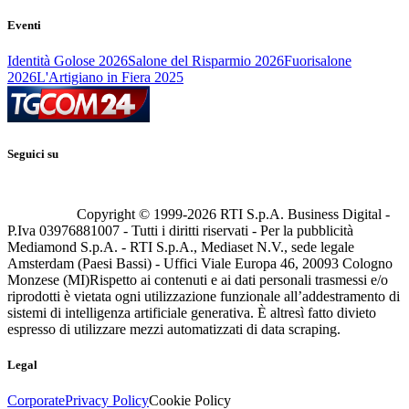
Eventi
Identità Golose 2026
Salone del Risparmio 2026
Fuorisalone
2026
L'Artigiano in Fiera 2025
Seguici su
Copyright © 1999-
2026
RTI S.p.A. Business Digital -
P.Iva 03976881007 - Tutti i diritti riservati - Per la pubblicità
Mediamond S.p.A. - RTI S.p.A., Mediaset N.V., sede legale
Amsterdam (Paesi Bassi) - Uffici Viale Europa 46, 20093 Cologno
Monzese (MI)
Rispetto ai contenuti e ai dati personali trasmessi e/o
riprodotti è vietata ogni utilizzazione funzionale all’addestramento di
sistemi di intelligenza artificiale generativa. È altresì fatto divieto
espresso di utilizzare mezzi automatizzati di data scraping.
Legal
Corporate
Privacy Policy
Cookie Policy