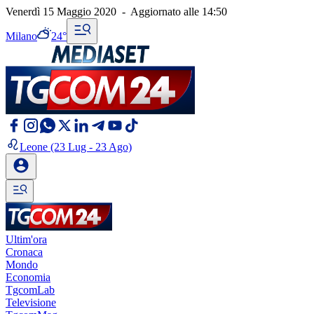
Venerdì 15 Maggio 2020
-
Aggiornato alle
14:50
Milano
24°
Leone
(23 Lug - 23 Ago)
Ultim'ora
Cronaca
Mondo
Economia
TgcomLab
Televisione