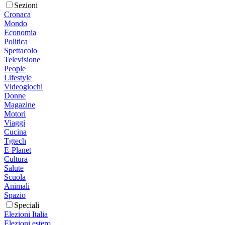
Sezioni
Cronaca
Mondo
Economia
Politica
Spettacolo
Televisione
People
Lifestyle
Videogiochi
Donne
Magazine
Motori
Viaggi
Cucina
Tgtech
E-Planet
Cultura
Salute
Scuola
Animali
Spazio
Speciali
Elezioni Italia
Elezioni estero