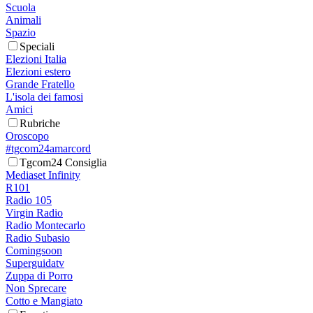
Scuola
Animali
Spazio
Speciali
Elezioni Italia
Elezioni estero
Grande Fratello
L'isola dei famosi
Amici
Rubriche
Oroscopo
#tgcom24amarcord
Tgcom24 Consiglia
Mediaset Infinity
R101
Radio 105
Virgin Radio
Radio Montecarlo
Radio Subasio
Comingsoon
Superguidatv
Zuppa di Porro
Non Sprecare
Cotto e Mangiato