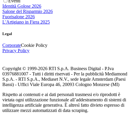
Eventi
Identità Golose 2026
Salone del Risparmio 2026
Fuorisalone 2026
L'Artigiano in Fiera 2025
Legal
Corporate
Cookie Policy
Privacy Policy
Copyright © 1999-
2026
RTI S.p.A. Business Digital - P.Iva
03976881007 - Tutti i diritti riservati - Per la pubblicità Mediamond
S.p.A. - RTI S.p.A., Mediaset N.V., sede legale Amsterdam (Paesi
Bassi) - Uffici Viale Europa 46, 20093 Cologno Monzese (MI)
Rispetto ai contenuti e ai dati personali trasmessi e/o riprodotti è
vietata ogni utilizzazione funzionale all’addestramento di sistemi di
intelligenza artificiale generativa. È altresì fatto divieto espresso di
utilizzare mezzi automatizzati di data scraping.