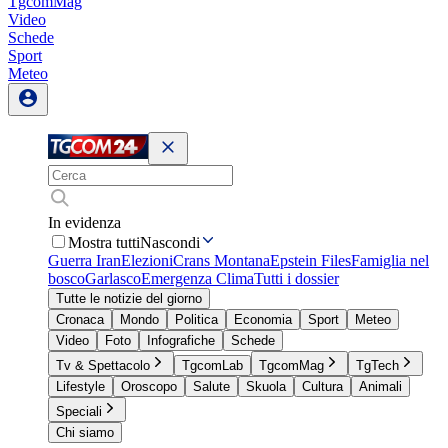
TgcomMag
Video
Schede
Sport
Meteo
In evidenza
Mostra tutti
Nascondi
Guerra Iran
Elezioni
Crans Montana
Epstein Files
Famiglia nel
bosco
Garlasco
Emergenza Clima
Tutti i dossier
Tutte le notizie del giorno
Cronaca
Mondo
Politica
Economia
Sport
Meteo
Video
Foto
Infografiche
Schede
Tv & Spettacolo
TgcomLab
TgcomMag
TgTech
Lifestyle
Oroscopo
Salute
Skuola
Cultura
Animali
Speciali
Chi siamo