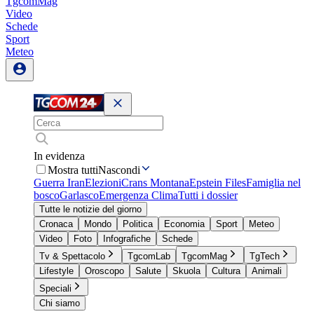
TgcomMag
Video
Schede
Sport
Meteo
In evidenza
Mostra tutti
Nascondi
Guerra Iran
Elezioni
Crans Montana
Epstein Files
Famiglia nel
bosco
Garlasco
Emergenza Clima
Tutti i dossier
Tutte le notizie del giorno
Cronaca
Mondo
Politica
Economia
Sport
Meteo
Video
Foto
Infografiche
Schede
Tv & Spettacolo
TgcomLab
TgcomMag
TgTech
Lifestyle
Oroscopo
Salute
Skuola
Cultura
Animali
Speciali
Chi siamo