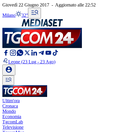
Giovedì 22 Giugno 2017
-
Aggiornato alle
22:52
Milano
32°
Leone
(23 Lug - 23 Ago)
Ultim'ora
Cronaca
Mondo
Economia
TgcomLab
Televisione