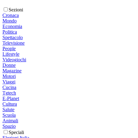
Sezioni
Cronaca
Mondo
Economia
Politica
Spettacolo
Televisione
People
Lifestyle
Videogiochi
Donne
Magazine
Motori
Viaggi
Cucina
Tgtech
E-Planet
Cultura
Salute
Scuola
Animali
Spazio
Speciali
Elezioni Italia