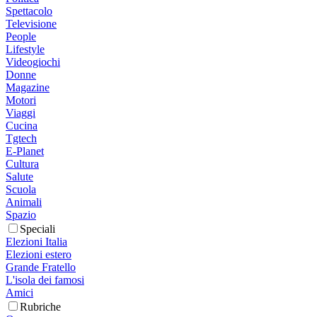
Spettacolo
Televisione
People
Lifestyle
Videogiochi
Donne
Magazine
Motori
Viaggi
Cucina
Tgtech
E-Planet
Cultura
Salute
Scuola
Animali
Spazio
Speciali
Elezioni Italia
Elezioni estero
Grande Fratello
L'isola dei famosi
Amici
Rubriche