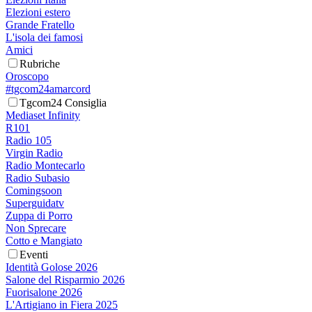
Elezioni estero
Grande Fratello
L'isola dei famosi
Amici
Rubriche
Oroscopo
#tgcom24amarcord
Tgcom24 Consiglia
Mediaset Infinity
R101
Radio 105
Virgin Radio
Radio Montecarlo
Radio Subasio
Comingsoon
Superguidatv
Zuppa di Porro
Non Sprecare
Cotto e Mangiato
Eventi
Identità Golose 2026
Salone del Risparmio 2026
Fuorisalone 2026
L'Artigiano in Fiera 2025