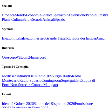
Sezioni
Cronaca
Mondo
Economia
Politica
Spettacolo
Televisione
People
Lifestyl
Planet
Cultura
Salute
Scuola
Animali
Spazio
Speciali
Elezioni Italia
Elezioni estero
Grande Fratello
L'isola dei famosi
Amici
Rubriche
Oroscopo
#tgcom24amarcord
Tgcom24 Consiglia
Mediaset Infinity
R101
Radio 105
Virgin Radio
Radio
Montecarlo
Radio Subasio
Comingsoon
Superguidatv
Zuppa di
Porro
Non Sprecare
Cotto e Mangiato
Eventi
Identità Golose 2026
Salone del Risparmio 2026
Fuorisalone
2026
L'Artigiano in Fiera 2025