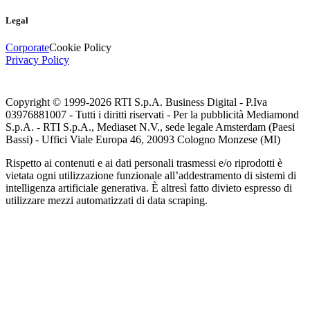
Legal
Corporate
Cookie Policy
Privacy Policy
Copyright © 1999-
2026
RTI S.p.A. Business Digital - P.Iva
03976881007 - Tutti i diritti riservati - Per la pubblicità Mediamond
S.p.A. - RTI S.p.A., Mediaset N.V., sede legale Amsterdam (Paesi
Bassi) - Uffici Viale Europa 46, 20093 Cologno Monzese (MI)
Rispetto ai contenuti e ai dati personali trasmessi e/o riprodotti è
vietata ogni utilizzazione funzionale all’addestramento di sistemi di
intelligenza artificiale generativa. È altresì fatto divieto espresso di
utilizzare mezzi automatizzati di data scraping.