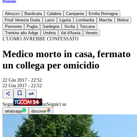
Piemonte
Abruzzo
Basilicata
Calabria
Campania
Emilia Romagna
Friuli Venezia Giulia
Lazio
Liguria
Lombardia
Marche
Molise
Piemonte
Puglia
Sardegna
Sicilia
Toscana
Trentino alto Adige
Umbria
Val d'Aosta
Veneto
L'UOMO AVREBBE CONFESSATO
Medico morto in casa, fermato
un collega per omicidio
22 Giu 2017 - 22:52
22 Giu 2017 - 22:52
Segui
su
Seguici su
whatsapp
discover