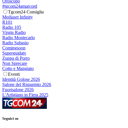
Oroscopo
#tgcom24amarcord
Tgcom24 Consiglia
Mediaset Infinity
R101
Radio 105
Virgin Radio
Radio Montecarlo
Radio Subasio
Comingsoon
Superguidatv
Zuppa di Porro
Non Sprecare
Cotto e Mangiato
Eventi
Identità Golose 2026
Salone del Risparmio 2026
Fuorisalone 2026
L'Artigiano in Fiera 2025
Seguici su