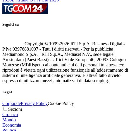
Seguici su
Copyright © 1999-
2026
RTI S.p.A. Business Digital -
P.Iva 03976881007 - Tutti i diritti riservati - Per la pubblicità
Mediamond S.p.A. - RTI S.p.A., Mediaset N.V., sede legale
Amsterdam (Paesi Bassi) - Uffici Viale Europa 46, 20093 Cologno
Monzese (MI)
Rispetto ai contenuti e ai dati personali trasmessi e/o
riprodotti è vietata ogni utilizzazione funzionale all’addestramento di
sistemi di intelligenza artificiale generativa. È altresì fatto divieto
espresso di utilizzare mezzi automatizzati di data scraping.
Legal
Corporate
Privacy Policy
Cookie Policy
Sezioni
Cronaca
Mondo
Economia
Politica