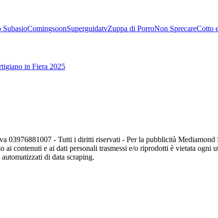
 Subasio
Comingsoon
Superguidatv
Zuppa di Porro
Non Sprecare
Cotto 
tigiano in Fiera 2025
va 03976881007 - Tutti i diritti riservati - Per la pubblicità Mediamon
o ai contenuti e ai dati personali trasmessi e/o riprodotti è vietata ogni 
zi automatizzati di data scraping.