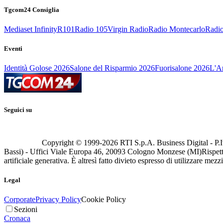
Tgcom24 Consiglia
Mediaset Infinity
R101
Radio 105
Virgin Radio
Radio Montecarlo
Radio
Eventi
Identità Golose 2026
Salone del Risparmio 2026
Fuorisalone 2026
L'Ar
Seguici su
Copyright © 1999-
2026
RTI S.p.A. Business Digital - P.I
Bassi) - Uffici Viale Europa 46, 20093 Cologno Monzese (MI)
Rispett
artificiale generativa. È altresì fatto divieto espresso di utilizzare mez
Legal
Corporate
Privacy Policy
Cookie Policy
Sezioni
Cronaca