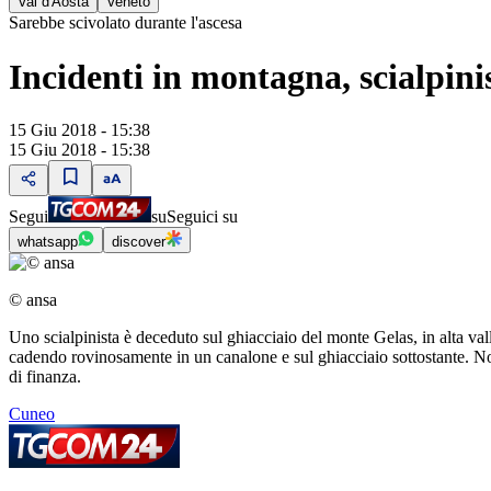
Val d'Aosta
Veneto
Sarebbe scivolato durante l'ascesa
Incidenti in montagna, scialpin
15 Giu 2018 - 15:38
15 Giu 2018 - 15:38
Segui
su
Seguici su
whatsapp
discover
© ansa
Uno scialpinista è deceduto sul ghiacciaio del monte Gelas, in alta v
cadendo rovinosamente in un canalone e sul ghiacciaio sottostante. Non
di finanza.
Cuneo