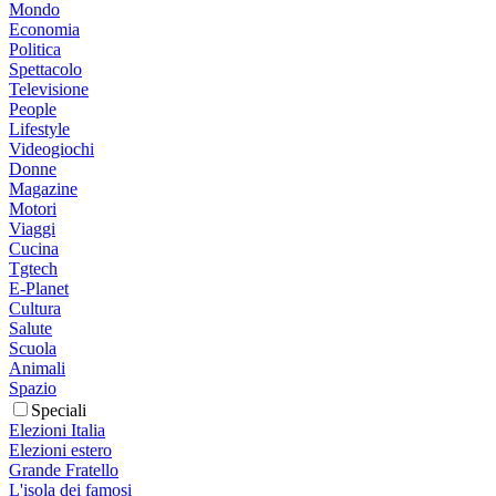
Mondo
Economia
Politica
Spettacolo
Televisione
People
Lifestyle
Videogiochi
Donne
Magazine
Motori
Viaggi
Cucina
Tgtech
E-Planet
Cultura
Salute
Scuola
Animali
Spazio
Speciali
Elezioni Italia
Elezioni estero
Grande Fratello
L'isola dei famosi