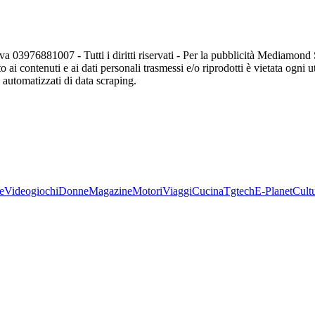
va 03976881007 - Tutti i diritti riservati - Per la pubblicità Mediamon
o ai contenuti e ai dati personali trasmessi e/o riprodotti è vietata ogni 
zi automatizzati di data scraping.
e
Videogiochi
Donne
Magazine
Motori
Viaggi
Cucina
Tgtech
E-Planet
Cult