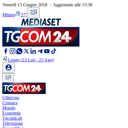
Venerdì 15 Giugno 2018
-
Aggiornato alle
15:38
Milano
27°
Leone
(23 Lug - 23 Ago)
Ultim'ora
Cronaca
Mondo
Economia
TgcomLab
Televisione