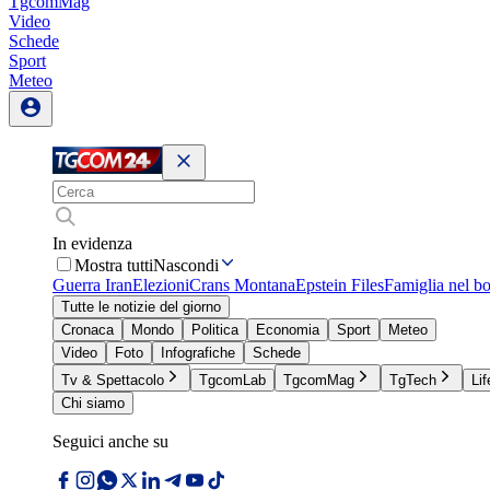
TgcomMag
Video
Schede
Sport
Meteo
In evidenza
Mostra tutti
Nascondi
Guerra Iran
Elezioni
Crans Montana
Epstein Files
Famiglia nel b
Tutte le notizie del giorno
Cronaca
Mondo
Politica
Economia
Sport
Meteo
Video
Foto
Infografiche
Schede
Tv & Spettacolo
TgcomLab
TgcomMag
TgTech
Lif
Chi siamo
Seguici anche su