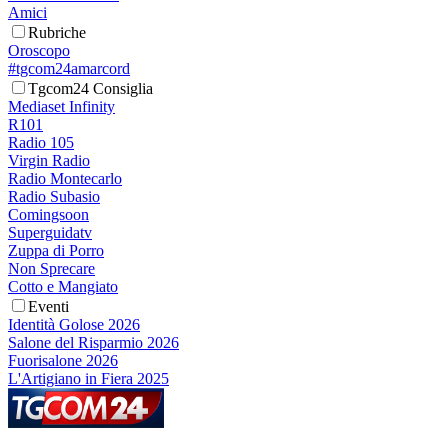
Amici
Rubriche
Oroscopo
#tgcom24amarcord
Tgcom24 Consiglia
Mediaset Infinity
R101
Radio 105
Virgin Radio
Radio Montecarlo
Radio Subasio
Comingsoon
Superguidatv
Zuppa di Porro
Non Sprecare
Cotto e Mangiato
Eventi
Identità Golose 2026
Salone del Risparmio 2026
Fuorisalone 2026
L'Artigiano in Fiera 2025