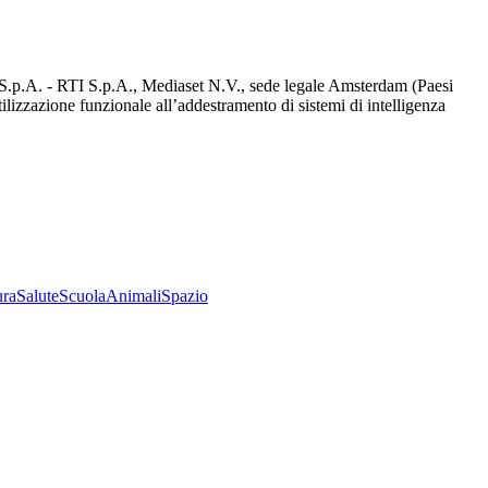
d S.p.A. - RTI S.p.A., Mediaset N.V., sede legale Amsterdam (Paesi
utilizzazione funzionale all’addestramento di sistemi di intelligenza
ura
Salute
Scuola
Animali
Spazio