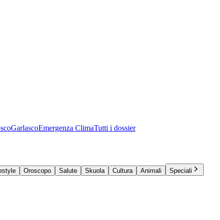
osco
Garlasco
Emergenza Clima
Tutti i dossier
estyle
Oroscopo
Salute
Skuola
Cultura
Animali
Speciali