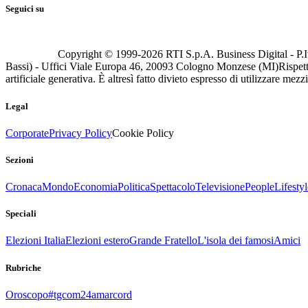
Seguici su
Copyright © 1999-
2026
RTI S.p.A. Business Digital - P.I
Bassi) - Uffici Viale Europa 46, 20093 Cologno Monzese (MI)
Rispett
artificiale generativa. È altresì fatto divieto espresso di utilizzare mez
Legal
Corporate
Privacy Policy
Cookie Policy
Sezioni
Cronaca
Mondo
Economia
Politica
Spettacolo
Televisione
People
Lifestyl
Speciali
Elezioni Italia
Elezioni estero
Grande Fratello
L'isola dei famosi
Amici
Rubriche
Oroscopo
#tgcom24amarcord