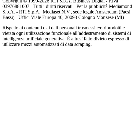
Copyright © 1999-
2026
RTI S.p.A. Business Digital - P.Iva
03976881007 - Tutti i diritti riservati - Per la pubblicità Mediamond
S.p.A. - RTI S.p.A., Mediaset N.V., sede legale Amsterdam (Paesi
Bassi) - Uffici Viale Europa 46, 20093 Cologno Monzese (MI)
Rispetto ai contenuti e ai dati personali trasmessi e/o riprodotti è
vietata ogni utilizzazione funzionale all’addestramento di sistemi di
intelligenza artificiale generativa. È altresì fatto divieto espresso di
utilizzare mezzi automatizzati di data scraping.