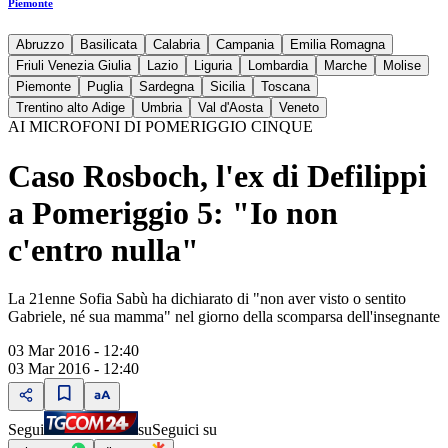
Piemonte
Abruzzo
Basilicata
Calabria
Campania
Emilia Romagna
Friuli Venezia Giulia
Lazio
Liguria
Lombardia
Marche
Molise
Piemonte
Puglia
Sardegna
Sicilia
Toscana
Trentino alto Adige
Umbria
Val d'Aosta
Veneto
AI MICROFONI DI POMERIGGIO CINQUE
Caso Rosboch, l'ex di Defilippi
a Pomeriggio 5: "Io non
c'entro nulla"
La 21enne Sofia Sabù ha dichiarato di "non aver visto o sentito
Gabriele, né sua mamma" nel giorno della scomparsa dell'insegnante
03 Mar 2016 - 12:40
03 Mar 2016 - 12:40
Segui
su
Seguici su