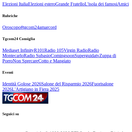
Elezioni Italia
Elezioni estero
Grande Fratello
L'isola dei famosi
Amici
Rubriche
Oroscopo
#tgcom24amarcord
Tgcom24 Consiglia
Mediaset Infinity
R101
Radio 105
Virgin Radio
Radio
Montecarlo
Radio Subasio
Comingsoon
Superguidatv
Zuppa di
Porro
Non Sprecare
Cotto e Mangiato
Eventi
Identità Golose 2026
Salone del Risparmio 2026
Fuorisalone
2026
L'Artigiano in Fiera 2025
Seguici su