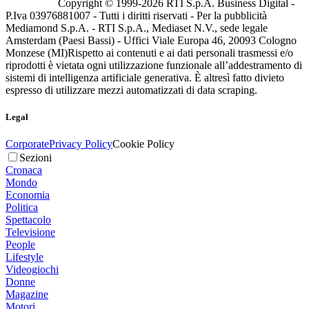
Copyright © 1999-
2026
RTI S.p.A. Business Digital -
P.Iva 03976881007 - Tutti i diritti riservati - Per la pubblicità
Mediamond S.p.A. - RTI S.p.A., Mediaset N.V., sede legale
Amsterdam (Paesi Bassi) - Uffici Viale Europa 46, 20093 Cologno
Monzese (MI)
Rispetto ai contenuti e ai dati personali trasmessi e/o
riprodotti è vietata ogni utilizzazione funzionale all’addestramento di
sistemi di intelligenza artificiale generativa. È altresì fatto divieto
espresso di utilizzare mezzi automatizzati di data scraping.
Legal
Corporate
Privacy Policy
Cookie Policy
Sezioni
Cronaca
Mondo
Economia
Politica
Spettacolo
Televisione
People
Lifestyle
Videogiochi
Donne
Magazine
Motori