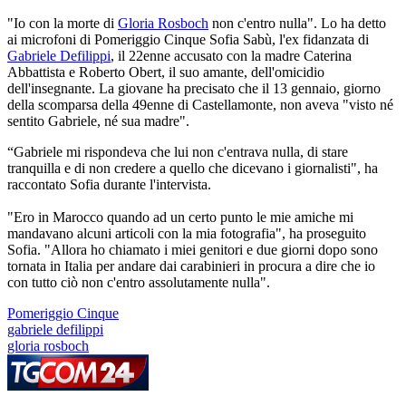
"Io con la morte di
Gloria Rosboch
non c'entro nulla". Lo ha detto
ai microfoni di Pomeriggio Cinque Sofia Sabù, l'ex fidanzata di
Gabriele Defilippi
, il 22enne accusato con la madre Caterina
Abbattista e Roberto Obert, il suo amante, dell'omicidio
dell'insegnante. La giovane ha precisato che il 13 gennaio, giorno
della scomparsa della 49enne di Castellamonte, non aveva "visto né
sentito Gabriele, né sua madre".
“Gabriele mi rispondeva che lui non c'entrava nulla, di stare
tranquilla e di non credere a quello che dicevano i giornalisti", ha
raccontato Sofia durante l'intervista.
"Ero in Marocco quando ad un certo punto le mie amiche mi
mandavano alcuni articoli con la mia fotografia", ha proseguito
Sofia. "Allora ho chiamato i miei genitori e due giorni dopo sono
tornata in Italia per andare dai carabinieri in procura a dire che io
con tutto ciò non c'entro assolutamente nulla".
Pomeriggio Cinque
gabriele defilippi
gloria rosboch