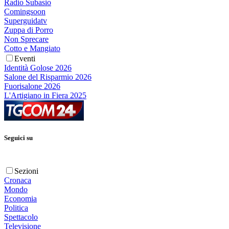
Radio Subasio
Comingsoon
Superguidatv
Zuppa di Porro
Non Sprecare
Cotto e Mangiato
Eventi
Identità Golose 2026
Salone del Risparmio 2026
Fuorisalone 2026
L'Artigiano in Fiera 2025
Seguici su
Sezioni
Cronaca
Mondo
Economia
Politica
Spettacolo
Televisione