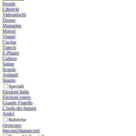
People
Lifestyle
Videogiochi
Donne
Magazine
Motori
Viaggi
Cucina
Tgtech
E-Planet
Cultura
Salute
Scuola
Animali
Spazio
Speciali
Elezioni Italia
Elezioni estero
Grande Fratello
L'isola dei famosi
Amici
Rubriche
Oroscopo
#tgcom24amarcord