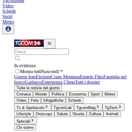
TgcomMag
Video
Schede
Sport
Meteo
In evidenza
Mostra tutti
Nascondi
Guerra Iran
Elezioni
Crans Montana
Epstein Files
Famiglia nel
bosco
Garlasco
Emergenza Clima
Tutti i dossier
Tutte le notizie del giorno
Cronaca
Mondo
Politica
Economia
Sport
Meteo
Video
Foto
Infografiche
Schede
Tv & Spettacolo
TgcomLab
TgcomMag
TgTech
Lifestyle
Oroscopo
Salute
Skuola
Cultura
Animali
Speciali
Chi siamo