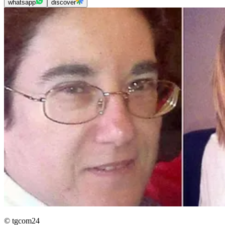
whatsapp
discover
© tgcom24