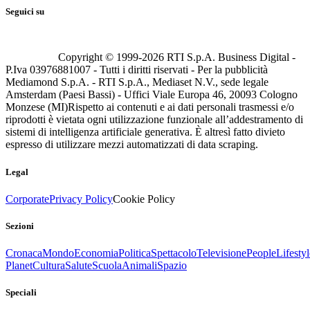
Seguici su
Copyright © 1999-
2026
RTI S.p.A. Business Digital -
P.Iva 03976881007 - Tutti i diritti riservati - Per la pubblicità
Mediamond S.p.A. - RTI S.p.A., Mediaset N.V., sede legale
Amsterdam (Paesi Bassi) - Uffici Viale Europa 46, 20093 Cologno
Monzese (MI)
Rispetto ai contenuti e ai dati personali trasmessi e/o
riprodotti è vietata ogni utilizzazione funzionale all’addestramento di
sistemi di intelligenza artificiale generativa. È altresì fatto divieto
espresso di utilizzare mezzi automatizzati di data scraping.
Legal
Corporate
Privacy Policy
Cookie Policy
Sezioni
Cronaca
Mondo
Economia
Politica
Spettacolo
Televisione
People
Lifestyl
Planet
Cultura
Salute
Scuola
Animali
Spazio
Speciali