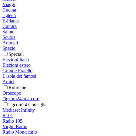
Viaggi
Cucina
Tgtech
E-Planet
Cultura
Salute
Scuola
Animali
Spazio
Speciali
Elezioni Italia
Elezioni estero
Grande Fratello
L'isola dei famosi
Amici
Rubriche
Oroscopo
#tgcom24amarcord
Tgcom24 Consiglia
Mediaset Infinity
R101
Radio 105
Virgin Radio
Radio Montecarlo