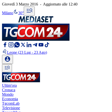
Giovedì 3 Marzo 2016
-
Aggiornato alle
12:40
Milano
30°
Leone
(23 Lug - 23 Ago)
Ultim'ora
Cronaca
Mondo
Economia
TgcomLab
Televisione