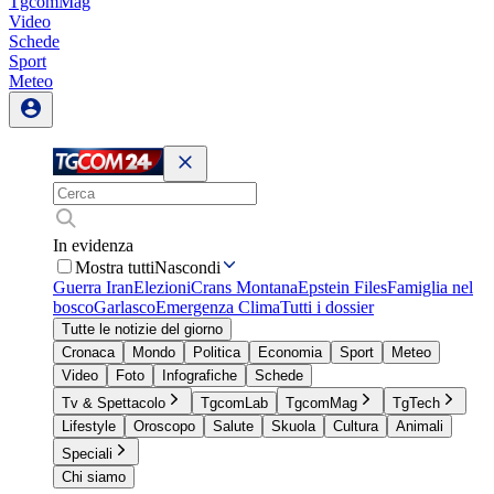
TgcomMag
Video
Schede
Sport
Meteo
In evidenza
Mostra tutti
Nascondi
Guerra Iran
Elezioni
Crans Montana
Epstein Files
Famiglia nel
bosco
Garlasco
Emergenza Clima
Tutti i dossier
Tutte le notizie del giorno
Cronaca
Mondo
Politica
Economia
Sport
Meteo
Video
Foto
Infografiche
Schede
Tv & Spettacolo
TgcomLab
TgcomMag
TgTech
Lifestyle
Oroscopo
Salute
Skuola
Cultura
Animali
Speciali
Chi siamo