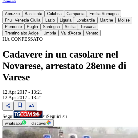
Piemonte
Abruzzo
Basilicata
Calabria
Campania
Emilia Romagna
Friuli Venezia Giulia
Lazio
Liguria
Lombardia
Marche
Molise
Piemonte
Puglia
Sardegna
Sicilia
Toscana
Trentino alto Adige
Umbria
Val d'Aosta
Veneto
HA CONFESSATO
Cadavere in un casolare nel
Novarese, arrestato 28enne di
Varese
12 Apr 2017 - 13:21
12 Apr 2017 - 13:21
Segui
su
Seguici su
whatsapp
discover