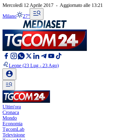
Mercoledì 12 Aprile 2017
-
Aggiornato alle
13:21
Milano
27°
Leone
(23 Lug - 23 Ago)
Ultim'ora
Cronaca
Mondo
Economia
TgcomLab
Televisione