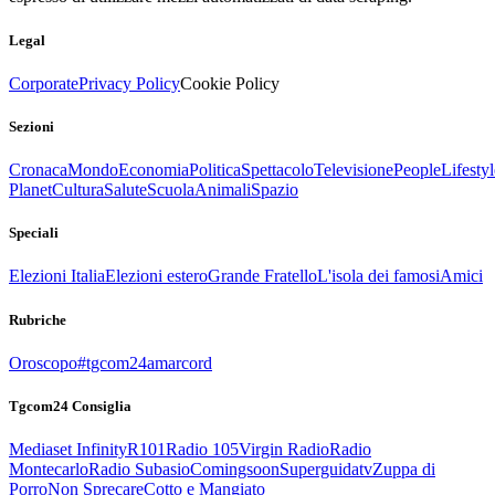
Legal
Corporate
Privacy Policy
Cookie Policy
Sezioni
Cronaca
Mondo
Economia
Politica
Spettacolo
Televisione
People
Lifestyl
Planet
Cultura
Salute
Scuola
Animali
Spazio
Speciali
Elezioni Italia
Elezioni estero
Grande Fratello
L'isola dei famosi
Amici
Rubriche
Oroscopo
#tgcom24amarcord
Tgcom24 Consiglia
Mediaset Infinity
R101
Radio 105
Virgin Radio
Radio
Montecarlo
Radio Subasio
Comingsoon
Superguidatv
Zuppa di
Porro
Non Sprecare
Cotto e Mangiato