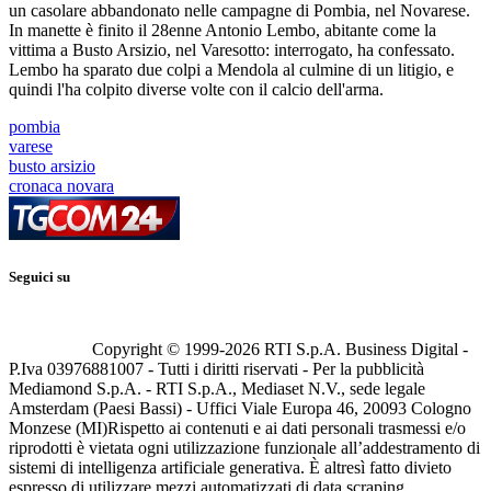
un casolare abbandonato nelle campagne di Pombia, nel Novarese.
In manette è finito il 28enne Antonio Lembo, abitante come la
vittima a Busto Arsizio, nel Varesotto: interrogato, ha confessato.
Lembo ha sparato due colpi a Mendola al culmine di un litigio, e
quindi l'ha colpito diverse volte con il calcio dell'arma.
pombia
varese
busto arsizio
cronaca novara
Seguici su
Copyright © 1999-
2026
RTI S.p.A. Business Digital -
P.Iva 03976881007 - Tutti i diritti riservati - Per la pubblicità
Mediamond S.p.A. - RTI S.p.A., Mediaset N.V., sede legale
Amsterdam (Paesi Bassi) - Uffici Viale Europa 46, 20093 Cologno
Monzese (MI)
Rispetto ai contenuti e ai dati personali trasmessi e/o
riprodotti è vietata ogni utilizzazione funzionale all’addestramento di
sistemi di intelligenza artificiale generativa. È altresì fatto divieto
espresso di utilizzare mezzi automatizzati di data scraping.