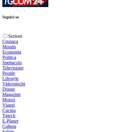
Seguici su
Sezioni
Cronaca
Mondo
Economia
Politica
Spettacolo
Televisione
People
Lifestyle
Videogiochi
Donne
Magazine
Motori
Viaggi
Cucina
Tgtech
E-Planet
Cultura
Salute