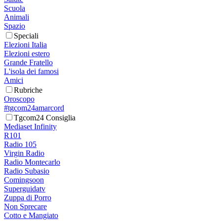
Scuola
Animali
Spazio
Speciali
Elezioni Italia
Elezioni estero
Grande Fratello
L'isola dei famosi
Amici
Rubriche
Oroscopo
#tgcom24amarcord
Tgcom24 Consiglia
Mediaset Infinity
R101
Radio 105
Virgin Radio
Radio Montecarlo
Radio Subasio
Comingsoon
Superguidatv
Zuppa di Porro
Non Sprecare
Cotto e Mangiato