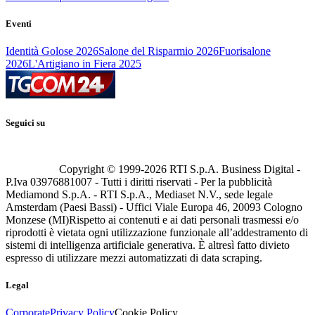
Eventi
Identità Golose 2026
Salone del Risparmio 2026
Fuorisalone
2026
L'Artigiano in Fiera 2025
Seguici su
Copyright © 1999-
2026
RTI S.p.A. Business Digital -
P.Iva 03976881007 - Tutti i diritti riservati - Per la pubblicità
Mediamond S.p.A. - RTI S.p.A., Mediaset N.V., sede legale
Amsterdam (Paesi Bassi) - Uffici Viale Europa 46, 20093 Cologno
Monzese (MI)
Rispetto ai contenuti e ai dati personali trasmessi e/o
riprodotti è vietata ogni utilizzazione funzionale all’addestramento di
sistemi di intelligenza artificiale generativa. È altresì fatto divieto
espresso di utilizzare mezzi automatizzati di data scraping.
Legal
Corporate
Privacy Policy
Cookie Policy