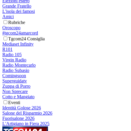
Elezioni estero
Grande Fratello
L'isola dei famosi
Amici
Rubriche
Oroscopo
#tgcom24amarcord
Tgcom24 Consiglia
Mediaset Infinity
R101
Radio 105
Virgin Radio
Radio Montecarlo
Radio Subasio
Comingsoon
Superguidatv
Zuppa di Porro
Non Sprecare
Cotto e Mangiato
Eventi
Identità Golose 2026
Salone del Risparmio 2026
Fuorisalone 2026
L'Artigiano in Fiera 2025