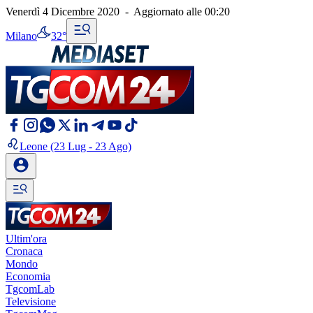
Venerdì 4 Dicembre 2020
-
Aggiornato alle
00:20
Milano
32°
Leone
(23 Lug - 23 Ago)
Ultim'ora
Cronaca
Mondo
Economia
TgcomLab
Televisione