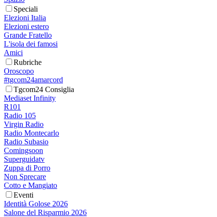
Speciali
Elezioni Italia
Elezioni estero
Grande Fratello
L'isola dei famosi
Amici
Rubriche
Oroscopo
#tgcom24amarcord
Tgcom24 Consiglia
Mediaset Infinity
R101
Radio 105
Virgin Radio
Radio Montecarlo
Radio Subasio
Comingsoon
Superguidatv
Zuppa di Porro
Non Sprecare
Cotto e Mangiato
Eventi
Identità Golose 2026
Salone del Risparmio 2026