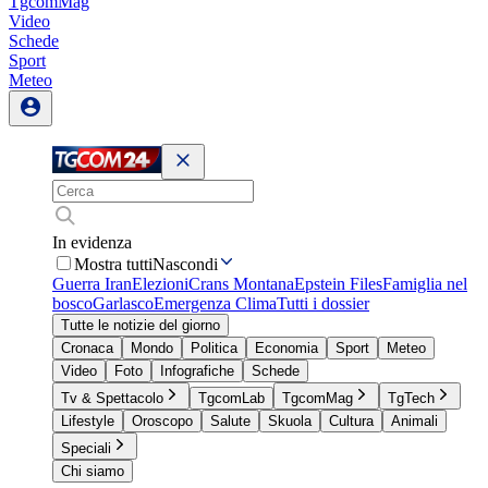
TgcomMag
Video
Schede
Sport
Meteo
In evidenza
Mostra tutti
Nascondi
Guerra Iran
Elezioni
Crans Montana
Epstein Files
Famiglia nel
bosco
Garlasco
Emergenza Clima
Tutti i dossier
Tutte le notizie del giorno
Cronaca
Mondo
Politica
Economia
Sport
Meteo
Video
Foto
Infografiche
Schede
Tv & Spettacolo
TgcomLab
TgcomMag
TgTech
Lifestyle
Oroscopo
Salute
Skuola
Cultura
Animali
Speciali
Chi siamo