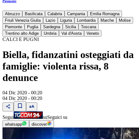
Piemonte
Abruzzo
Basilicata
Calabria
Campania
Emilia Romagna
Friuli Venezia Giulia
Lazio
Liguria
Lombardia
Marche
Molise
Piemonte
Puglia
Sardegna
Sicilia
Toscana
Trentino alto Adige
Umbria
Val d'Aosta
Veneto
CALCI E PUGNI
Biella, fidanzatini osteggiati da
famiglie: violenta rissa, 8
denunce
04 Dic 2020 - 00:20
04 Dic 2020 - 00:20
Segui
su
Seguici su
whatsapp
discover