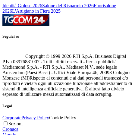
Identità Golose 2026
Salone del Risparmio 2026
Fuorisalone
2026
L'Artigiano in Fiera 2025
Seguici su
Copyright © 1999-
2026
RTI S.p.A. Business Digital -
P.Iva 03976881007 - Tutti i diritti riservati - Per la pubblicità
Mediamond S.p.A. - RTI S.p.A., Mediaset N.V., sede legale
Amsterdam (Paesi Bassi) - Uffici Viale Europa 46, 20093 Cologno
Monzese (MI)
Rispetto ai contenuti e ai dati personali trasmessi e/o
riprodotti è vietata ogni utilizzazione funzionale all’addestramento di
sistemi di intelligenza artificiale generativa. È altresì fatto divieto
espresso di utilizzare mezzi automatizzati di data scraping.
Legal
Corporate
Privacy Policy
Cookie Policy
Sezioni
Cronaca
Mondo