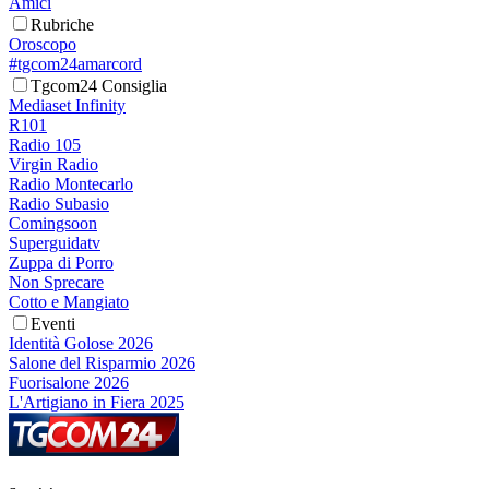
Amici
Rubriche
Oroscopo
#tgcom24amarcord
Tgcom24 Consiglia
Mediaset Infinity
R101
Radio 105
Virgin Radio
Radio Montecarlo
Radio Subasio
Comingsoon
Superguidatv
Zuppa di Porro
Non Sprecare
Cotto e Mangiato
Eventi
Identità Golose 2026
Salone del Risparmio 2026
Fuorisalone 2026
L'Artigiano in Fiera 2025