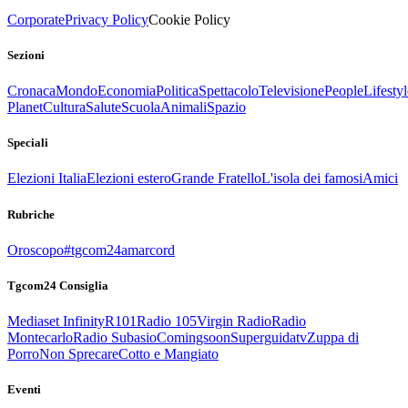
Corporate
Privacy Policy
Cookie Policy
Sezioni
Cronaca
Mondo
Economia
Politica
Spettacolo
Televisione
People
Lifestyl
Planet
Cultura
Salute
Scuola
Animali
Spazio
Speciali
Elezioni Italia
Elezioni estero
Grande Fratello
L'isola dei famosi
Amici
Rubriche
Oroscopo
#tgcom24amarcord
Tgcom24 Consiglia
Mediaset Infinity
R101
Radio 105
Virgin Radio
Radio
Montecarlo
Radio Subasio
Comingsoon
Superguidatv
Zuppa di
Porro
Non Sprecare
Cotto e Mangiato
Eventi