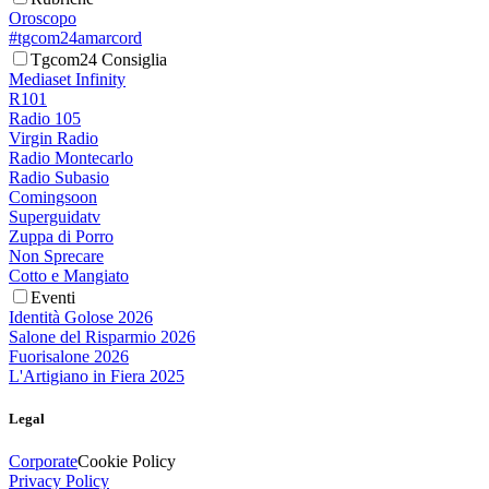
Oroscopo
#tgcom24amarcord
Tgcom24 Consiglia
Mediaset Infinity
R101
Radio 105
Virgin Radio
Radio Montecarlo
Radio Subasio
Comingsoon
Superguidatv
Zuppa di Porro
Non Sprecare
Cotto e Mangiato
Eventi
Identità Golose 2026
Salone del Risparmio 2026
Fuorisalone 2026
L'Artigiano in Fiera 2025
Legal
Corporate
Cookie Policy
Privacy Policy