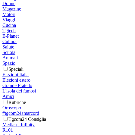
Donne
Magazine
Motori
Viaggi
Cucina
Tgtech
E-Planet
Cultura
Salute
Scuola
Animali
Spazio
Speciali
Elezioni Italia
Elezioni estero
Grande Fratello
L'isola dei famosi
Amici
Rubriche
Oroscopo
#tgcom24amarcord
Tgcom24 Consiglia
Mediaset Infinity
R101