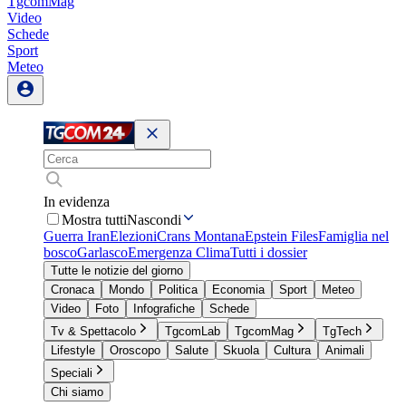
TgcomMag
Video
Schede
Sport
Meteo
In evidenza
Mostra tutti
Nascondi
Guerra Iran
Elezioni
Crans Montana
Epstein Files
Famiglia nel
bosco
Garlasco
Emergenza Clima
Tutti i dossier
Tutte le notizie del giorno
Cronaca
Mondo
Politica
Economia
Sport
Meteo
Video
Foto
Infografiche
Schede
Tv & Spettacolo
TgcomLab
TgcomMag
TgTech
Lifestyle
Oroscopo
Salute
Skuola
Cultura
Animali
Speciali
Chi siamo