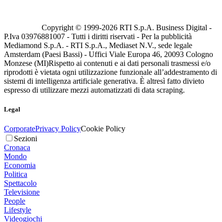
Copyright © 1999-
2026
RTI S.p.A. Business Digital -
P.Iva 03976881007 - Tutti i diritti riservati - Per la pubblicità
Mediamond S.p.A. - RTI S.p.A., Mediaset N.V., sede legale
Amsterdam (Paesi Bassi) - Uffici Viale Europa 46, 20093 Cologno
Monzese (MI)
Rispetto ai contenuti e ai dati personali trasmessi e/o
riprodotti è vietata ogni utilizzazione funzionale all’addestramento di
sistemi di intelligenza artificiale generativa. È altresì fatto divieto
espresso di utilizzare mezzi automatizzati di data scraping.
Legal
Corporate
Privacy Policy
Cookie Policy
Sezioni
Cronaca
Mondo
Economia
Politica
Spettacolo
Televisione
People
Lifestyle
Videogiochi