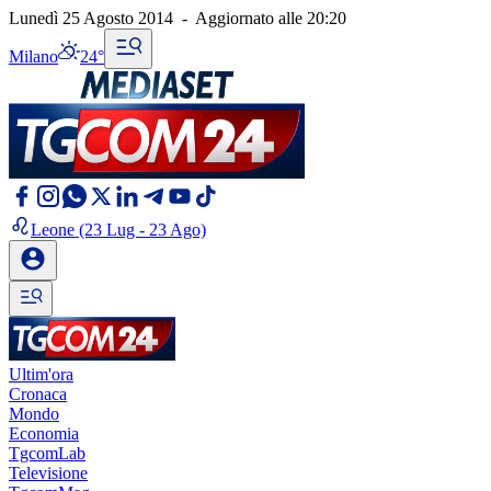
Lunedì 25 Agosto 2014
-
Aggiornato alle
20:20
Milano
24°
Leone
(23 Lug - 23 Ago)
Ultim'ora
Cronaca
Mondo
Economia
TgcomLab
Televisione