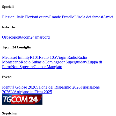
Speciali
Elezioni Italia
Elezioni estero
Grande Fratello
L'isola dei famosi
Amici
Rubriche
Oroscopo
#tgcom24amarcord
Tgcom24 Consiglia
Mediaset Infinity
R101
Radio 105
Virgin Radio
Radio
Montecarlo
Radio Subasio
Comingsoon
Superguidatv
Zuppa di
Porro
Non Sprecare
Cotto e Mangiato
Eventi
Identità Golose 2026
Salone del Risparmio 2026
Fuorisalone
2026
L'Artigiano in Fiera 2025
Seguici su