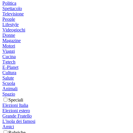
Politica
Spettacolo
Televisione
People
Lifestyle
Videogiochi
Donne
Magazine
Motori
Viaggi
Cucina
Tgtech
E-Planet
Cultura
Salute
Scuola
Animali
Spazio
Speciali
Elezioni Italia
Elezioni estero
Grande Fratello
L'isola dei famosi
Amici
Rubriche