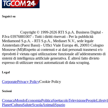
Seguici su
Copyright © 1999-
2026
RTI S.p.A. Business Digital -
P.Iva 03976881007 - Tutti i diritti riservati - Per la pubblicità
Mediamond S.p.A. - RTI S.p.A., Mediaset N.V., sede legale
Amsterdam (Paesi Bassi) - Uffici Viale Europa 46, 20093 Cologno
Monzese (MI)
Rispetto ai contenuti e ai dati personali trasmessi e/o
riprodotti è vietata ogni utilizzazione funzionale all’addestramento di
sistemi di intelligenza artificiale generativa. È altresì fatto divieto
espresso di utilizzare mezzi automatizzati di data scraping.
Legal
Corporate
Privacy Policy
Cookie Policy
Sezioni
Cronaca
Mondo
Economia
Politica
Spettacolo
Televisione
People
Lifestyl
Planet
Cultura
Salute
Scuola
Animali
Spazio