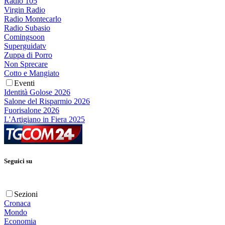
Radio 105
Virgin Radio
Radio Montecarlo
Radio Subasio
Comingsoon
Superguidatv
Zuppa di Porro
Non Sprecare
Cotto e Mangiato
Eventi
Identità Golose 2026
Salone del Risparmio 2026
Fuorisalone 2026
L'Artigiano in Fiera 2025
Seguici su
Sezioni
Cronaca
Mondo
Economia