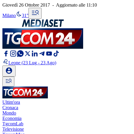
Giovedì 26 Ottobre 2017
-
Aggiornato alle
11:10
Milano
31°
Leone
(23 Lug - 23 Ago)
Ultim'ora
Cronaca
Mondo
Economia
TgcomLab
Televisione