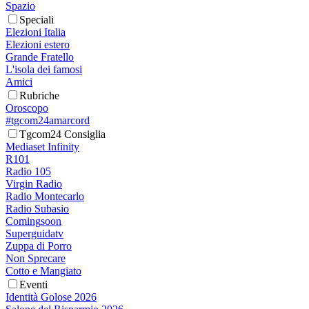
Spazio
Speciali
Elezioni Italia
Elezioni estero
Grande Fratello
L'isola dei famosi
Amici
Rubriche
Oroscopo
#tgcom24amarcord
Tgcom24 Consiglia
Mediaset Infinity
R101
Radio 105
Virgin Radio
Radio Montecarlo
Radio Subasio
Comingsoon
Superguidatv
Zuppa di Porro
Non Sprecare
Cotto e Mangiato
Eventi
Identità Golose 2026