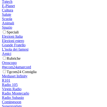
Tgtech
E-Planet
Cultura
Salute
Scuola
Animali
Spazio
Speciali
Elezioni Italia
Elezioni estero
Grande Fratello
L'isola dei famosi
Amici
Rubriche
Oroscopo
#tgcom24amarcord
Tgcom24 Consiglia
Mediaset Infinity
R101
Radio 105
Virgin Radio
Radio Montecarlo
Radio Subasio
Comingsoon
Superguidatv