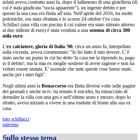
infatti aveva contratto anni fa, dopo il fallimento di una gioielleria (di
cui è stata giudicata “socia apparente”), un ingente debito e per
questo la sua casa era finita all’asta. Nell’aprile del 2016, tra molte
polemiche, era stata sfrattata e lo scorso 24 ottobre l’ex casa
Schillaci (una villa con piscina il cui valore era stato stimato attorno
ai due milioni di euro) è stata venduta a una
somma di circa 300
mila euro
.
L'
ex calciatore, gloria di Italia '90
, circa un anno fa, interpellato
sulla vicenda, aveva commentato: "Io ho fatto il mio dovere. C’è
stato anche un punto in cui ho detto 'la casa me la riprendo io, pago
io il debito', ma la mia ex moglie sostiene di avere ragione e non ha
voluto essere aiutata. E’ normale che tutte queste cose fanno male,
anche per i miei figli".
Negli ultimi anni la
Bonaccorso
era finita diverse volte sulle pagine
dei giornali e anche in tv: ha tentato il suicidio, ha minacciato di
demolire la villa con una gru e nell’ultimo anno e mezzo, dopo lo
sfratto, aveva iniziato a vivere in una roulotte di fronte alla sua ex
casa.
toto schillacci
palermo
Sullo stesso tema