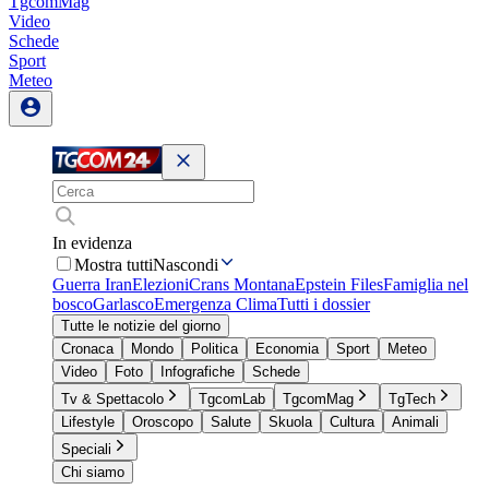
TgcomMag
Video
Schede
Sport
Meteo
In evidenza
Mostra tutti
Nascondi
Guerra Iran
Elezioni
Crans Montana
Epstein Files
Famiglia nel
bosco
Garlasco
Emergenza Clima
Tutti i dossier
Tutte le notizie del giorno
Cronaca
Mondo
Politica
Economia
Sport
Meteo
Video
Foto
Infografiche
Schede
Tv & Spettacolo
TgcomLab
TgcomMag
TgTech
Lifestyle
Oroscopo
Salute
Skuola
Cultura
Animali
Speciali
Chi siamo