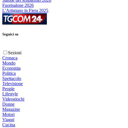
Salone del Risparmio 2026
Fuorisalone 2026
L'Artigiano in Fiera 2025
Seguici su
Sezioni
Cronaca
Mondo
Economia
Politica
Spettacolo
Televisione
People
Lifestyle
Videogiochi
Donne
Magazine
Motori
Viaggi
Cucina