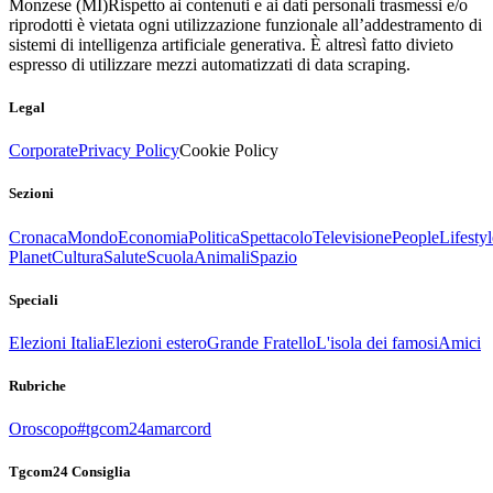
Monzese (MI)
Rispetto ai contenuti e ai dati personali trasmessi e/o
riprodotti è vietata ogni utilizzazione funzionale all’addestramento di
sistemi di intelligenza artificiale generativa. È altresì fatto divieto
espresso di utilizzare mezzi automatizzati di data scraping.
Legal
Corporate
Privacy Policy
Cookie Policy
Sezioni
Cronaca
Mondo
Economia
Politica
Spettacolo
Televisione
People
Lifestyl
Planet
Cultura
Salute
Scuola
Animali
Spazio
Speciali
Elezioni Italia
Elezioni estero
Grande Fratello
L'isola dei famosi
Amici
Rubriche
Oroscopo
#tgcom24amarcord
Tgcom24 Consiglia