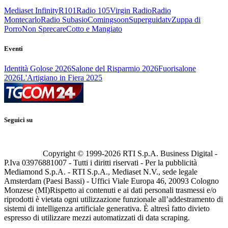
Mediaset Infinity
R101
Radio 105
Virgin Radio
Radio
Montecarlo
Radio Subasio
Comingsoon
Superguidatv
Zuppa di
Porro
Non Sprecare
Cotto e Mangiato
Eventi
Identità Golose 2026
Salone del Risparmio 2026
Fuorisalone
2026
L'Artigiano in Fiera 2025
Seguici su
Copyright © 1999-
2026
RTI S.p.A. Business Digital -
P.Iva 03976881007 - Tutti i diritti riservati - Per la pubblicità
Mediamond S.p.A. - RTI S.p.A., Mediaset N.V., sede legale
Amsterdam (Paesi Bassi) - Uffici Viale Europa 46, 20093 Cologno
Monzese (MI)
Rispetto ai contenuti e ai dati personali trasmessi e/o
riprodotti è vietata ogni utilizzazione funzionale all’addestramento di
sistemi di intelligenza artificiale generativa. È altresì fatto divieto
espresso di utilizzare mezzi automatizzati di data scraping.