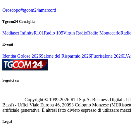
Oroscopo
#tgcom24amarcord
Tgcom24 Consiglia
Mediaset Infinity
R101
Radio 105
Virgin Radio
Radio Montecarlo
Radio
Eventi
Identità Golose 2026
Salone del Risparmio 2026
Fuorisalone 2026
L'Ar
Seguici su
Copyright © 1999-
2026
RTI S.p.A. Business Digital - P.I
Bassi) - Uffici Viale Europa 46, 20093 Cologno Monzese (MI)
Rispett
artificiale generativa. È altresì fatto divieto espresso di utilizzare mez
Legal