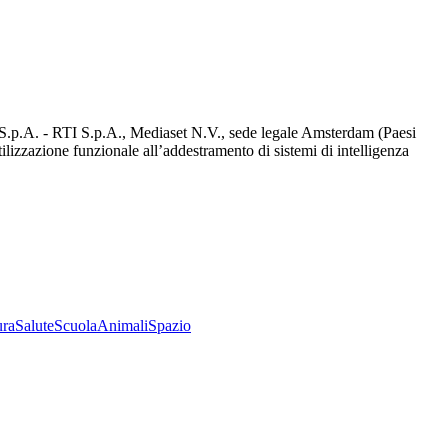
d S.p.A. - RTI S.p.A., Mediaset N.V., sede legale Amsterdam (Paesi
utilizzazione funzionale all’addestramento di sistemi di intelligenza
ura
Salute
Scuola
Animali
Spazio