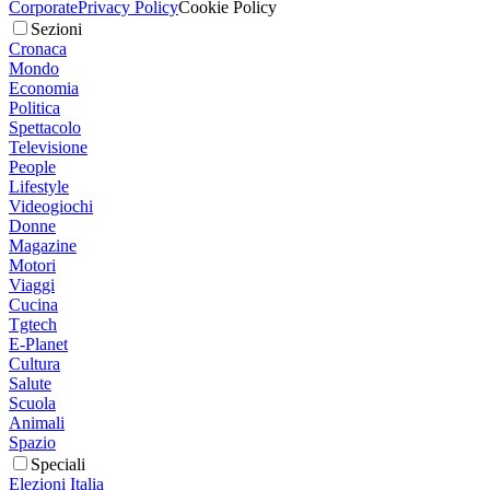
Corporate
Privacy Policy
Cookie Policy
Sezioni
Cronaca
Mondo
Economia
Politica
Spettacolo
Televisione
People
Lifestyle
Videogiochi
Donne
Magazine
Motori
Viaggi
Cucina
Tgtech
E-Planet
Cultura
Salute
Scuola
Animali
Spazio
Speciali
Elezioni Italia