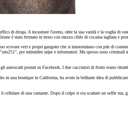
affico di droga. A incastrare l'uomo, oltre la sua vanità e la voglia di os
l 36enne è stato fermato in treno con mezzo chilo di cocaina tagliata e pr
ssono scovare veri e propri gangster che si immortalano con pile di conta
 "rats251", per intimidire talpe e informatori. Ma spesso sono criminali i
li autoscatti postati su Facebook. I due cacciatori di frodo erano ritratt
to in una boutique in California, ha avuto la brillante idea di pubblicar
 cellulare di una cantante. Dopo il colpo si era scattato un selfie ma, gr