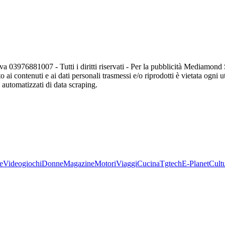
va 03976881007 - Tutti i diritti riservati - Per la pubblicità Mediamon
o ai contenuti e ai dati personali trasmessi e/o riprodotti è vietata ogni 
zi automatizzati di data scraping.
e
Videogiochi
Donne
Magazine
Motori
Viaggi
Cucina
Tgtech
E-Planet
Cult