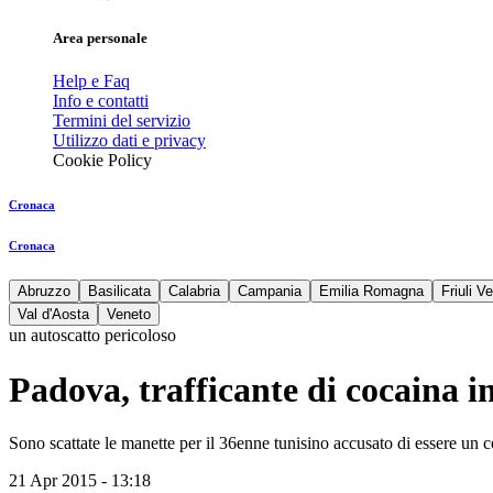
Area personale
Help e Faq
Info e contatti
Termini del servizio
Utilizzo dati e privacy
Cookie Policy
Cronaca
Cronaca
Abruzzo
Basilicata
Calabria
Campania
Emilia Romagna
Friuli V
Val d'Aosta
Veneto
un autoscatto pericoloso
Padova, trafficante di cocaina i
Sono scattate le manette per il 36enne tunisino accusato di essere un cor
21 Apr 2015 - 13:18