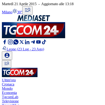
Martedì 21 Aprile 2015
-
Aggiornato alle
13:18
Milano
30°
Leone
(23 Lug - 23 Ago)
Ultim'ora
Cronaca
Mondo
Economia
TgcomLab
Televisione