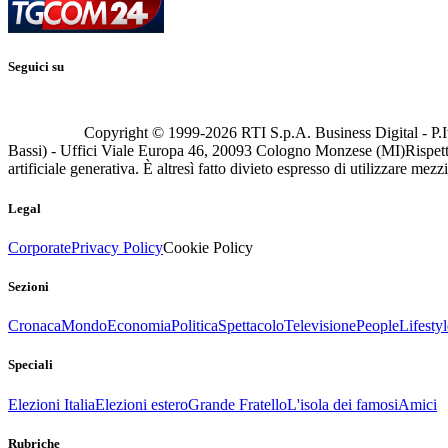
Seguici su
Copyright © 1999-
2026
RTI S.p.A. Business Digital - P.I
Bassi) - Uffici Viale Europa 46, 20093 Cologno Monzese (MI)
Rispett
artificiale generativa. È altresì fatto divieto espresso di utilizzare mez
Legal
Corporate
Privacy Policy
Cookie Policy
Sezioni
Cronaca
Mondo
Economia
Politica
Spettacolo
Televisione
People
Lifestyl
Speciali
Elezioni Italia
Elezioni estero
Grande Fratello
L'isola dei famosi
Amici
Rubriche