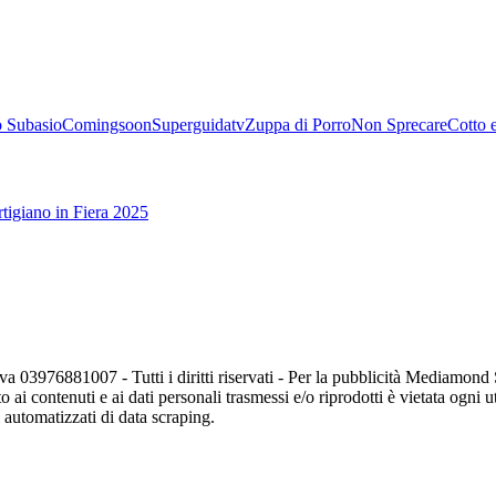
 Subasio
Comingsoon
Superguidatv
Zuppa di Porro
Non Sprecare
Cotto 
tigiano in Fiera 2025
va 03976881007 - Tutti i diritti riservati - Per la pubblicità Mediamon
o ai contenuti e ai dati personali trasmessi e/o riprodotti è vietata ogni 
zi automatizzati di data scraping.