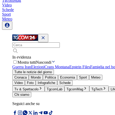
TgcomMag
Video
Schede
Sport
Meteo
In evidenza
Mostra tutti
Nascondi
Guerra Iran
Elezioni
Crans Montana
Epstein Files
Famiglia nel b
Tutte le notizie del giorno
Cronaca
Mondo
Politica
Economia
Sport
Meteo
Video
Foto
Infografiche
Schede
Tv & Spettacolo
TgcomLab
TgcomMag
TgTech
Lif
Chi siamo
Seguici anche su