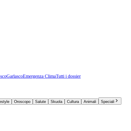
osco
Garlasco
Emergenza Clima
Tutti i dossier
estyle
Oroscopo
Salute
Skuola
Cultura
Animali
Speciali