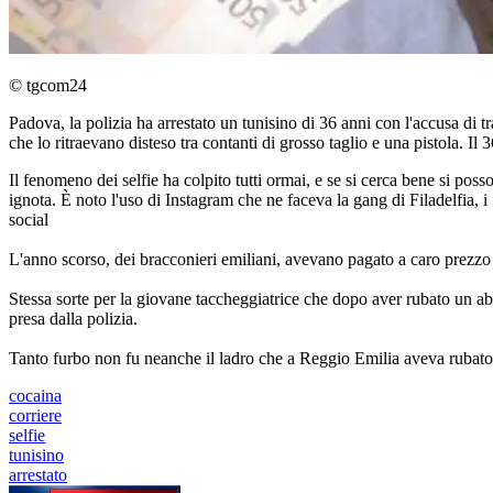
© tgcom24
Padova, la polizia ha arrestato un tunisino di 36 anni con l'accusa di tr
che lo ritraevano disteso tra contanti di grosso taglio e una pistola. I
Il fenomeno dei selfie ha colpito tutti ormai, e se si cerca bene si po
ignota. È noto l'uso di Instagram che ne faceva la gang di Filadelfia, i
social
L'anno scorso, dei bracconieri emiliani, avevano pagato a caro prezzo g
Stessa sorte per la giovane taccheggiatrice che dopo aver rubato un abi
presa dalla polizia.
Tanto furbo non fu neanche il ladro che a Reggio Emilia aveva rubato il
cocaina
corriere
selfie
tunisino
arrestato