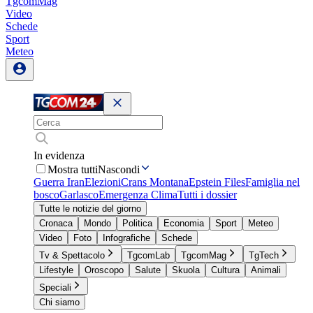
TgcomMag
Video
Schede
Sport
Meteo
In evidenza
Mostra tutti
Nascondi
Guerra Iran
Elezioni
Crans Montana
Epstein Files
Famiglia nel
bosco
Garlasco
Emergenza Clima
Tutti i dossier
Tutte le notizie del giorno
Cronaca
Mondo
Politica
Economia
Sport
Meteo
Video
Foto
Infografiche
Schede
Tv & Spettacolo
TgcomLab
TgcomMag
TgTech
Lifestyle
Oroscopo
Salute
Skuola
Cultura
Animali
Speciali
Chi siamo