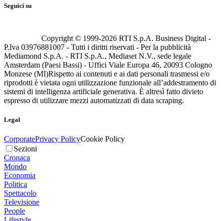
Seguici su
Copyright © 1999-
2026
RTI S.p.A. Business Digital -
P.Iva 03976881007 - Tutti i diritti riservati - Per la pubblicità
Mediamond S.p.A. - RTI S.p.A., Mediaset N.V., sede legale
Amsterdam (Paesi Bassi) - Uffici Viale Europa 46, 20093 Cologno
Monzese (MI)
Rispetto ai contenuti e ai dati personali trasmessi e/o
riprodotti è vietata ogni utilizzazione funzionale all’addestramento di
sistemi di intelligenza artificiale generativa. È altresì fatto divieto
espresso di utilizzare mezzi automatizzati di data scraping.
Legal
Corporate
Privacy Policy
Cookie Policy
Sezioni
Cronaca
Mondo
Economia
Politica
Spettacolo
Televisione
People
Lifestyle