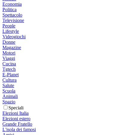
Economia
Politica
Spettacolo
Televisione
People
Lifestyle
Videogiochi
Donne
Magazine
Motori
Viaggi
Cucina
Tgtech
E-Planet
Cultura
Salute
Scuola
Animali
Spazio
Speciali
Elezioni Italia
Elezioni estero
Grande Fratello
L'isola dei famosi
Amici