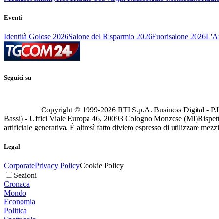
Eventi
Identità Golose 2026
Salone del Risparmio 2026
Fuorisalone 2026
L'Ar
Seguici su
Copyright © 1999-
2026
RTI S.p.A. Business Digital - P.I
Bassi) - Uffici Viale Europa 46, 20093 Cologno Monzese (MI)
Rispett
artificiale generativa. È altresì fatto divieto espresso di utilizzare mez
Legal
Corporate
Privacy Policy
Cookie Policy
Sezioni
Cronaca
Mondo
Economia
Politica