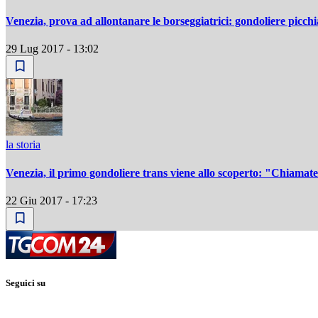
Venezia, prova ad allontanare le borseggiatrici: gondoliere picchi
29 Lug 2017 - 13:02
la storia
Venezia, il primo gondoliere trans viene allo scoperto: "Chiamat
22 Giu 2017 - 17:23
Seguici su