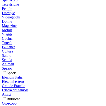
Spettacolo
Televisione
People
Lifestyle
Videogiochi
Donne
Magazine
Motori
Viaggi
Cucina
Tgtech
E-Planet
Cultura
Salute
Scuola
Animali
Spazio
Speciali
Elezioni Italia
Elezioni estero
Grande Fratello
L'isola dei famosi
Amici
Rubriche
Oroscopo