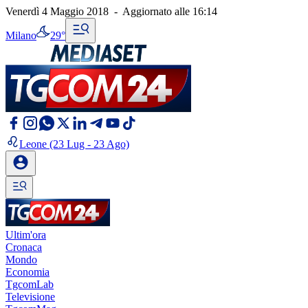
Venerdì 4 Maggio 2018
-
Aggiornato alle
16:14
Milano
29°
Leone
(23 Lug - 23 Ago)
Ultim'ora
Cronaca
Mondo
Economia
TgcomLab
Televisione