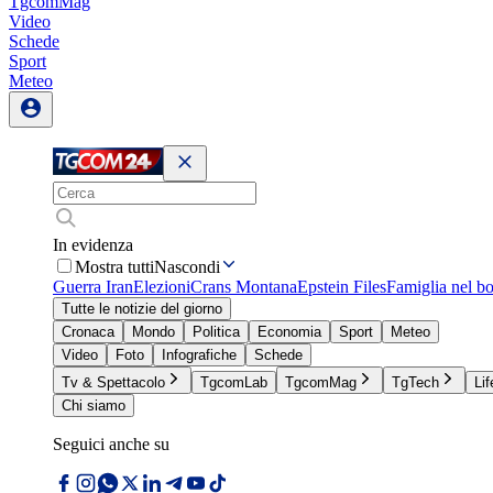
TgcomMag
Video
Schede
Sport
Meteo
In evidenza
Mostra tutti
Nascondi
Guerra Iran
Elezioni
Crans Montana
Epstein Files
Famiglia nel b
Tutte le notizie del giorno
Cronaca
Mondo
Politica
Economia
Sport
Meteo
Video
Foto
Infografiche
Schede
Tv & Spettacolo
TgcomLab
TgcomMag
TgTech
Lif
Chi siamo
Seguici anche su