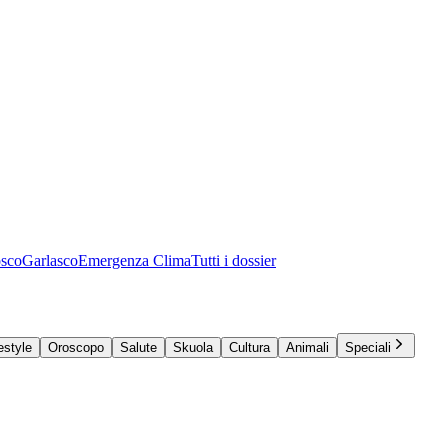
osco
Garlasco
Emergenza Clima
Tutti i dossier
estyle
Oroscopo
Salute
Skuola
Cultura
Animali
Speciali