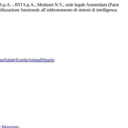
d S.p.A. - RTI S.p.A., Mediaset N.V., sede legale Amsterdam (Paesi
utilizzazione funzionale all’addestramento di sistemi di intelligenza
ura
Salute
Scuola
Animali
Spazio
e Mangiato