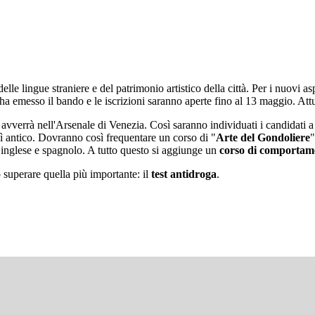
e lingue straniere e del patrimonio artistico della città. Per i nuovi asp
 ha emesso il bando e le iscrizioni saranno aperte fino al 13 maggio. Attu
e avverrà nell'Arsenale di Venezia. Così saranno individuati i candidati
sì antico. Dovranno così frequentare un corso di "
Arte del Gondoliere
"
, inglese e spagnolo. A tutto questo si aggiunge un
corso di comportame
o superare quella più importante: il
test antidroga
.