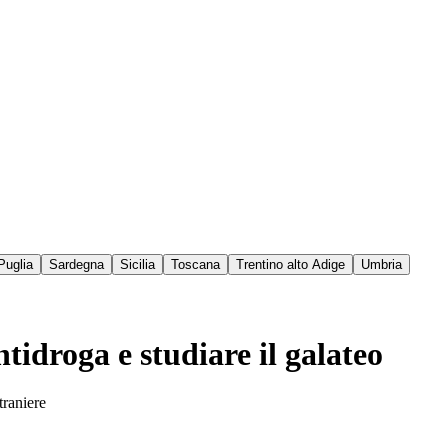
Puglia
Sardegna
Sicilia
Toscana
Trentino alto Adige
Umbria
tidroga e studiare il galateo
traniere