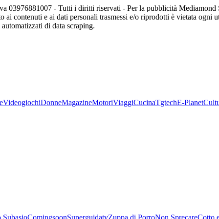
va 03976881007 - Tutti i diritti riservati - Per la pubblicità Mediamon
o ai contenuti e ai dati personali trasmessi e/o riprodotti è vietata ogni 
zi automatizzati di data scraping.
e
Videogiochi
Donne
Magazine
Motori
Viaggi
Cucina
Tgtech
E-Planet
Cult
 Subasio
Comingsoon
Superguidatv
Zuppa di Porro
Non Sprecare
Cotto 