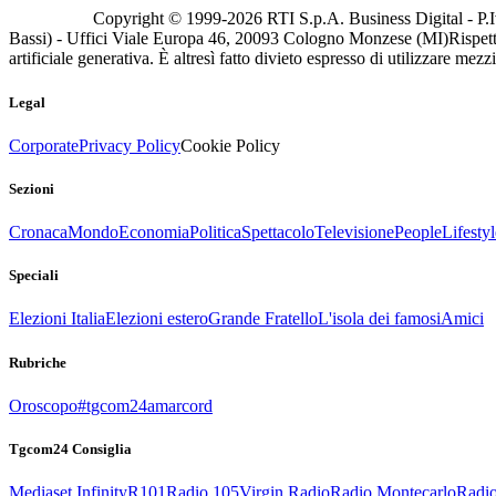
Copyright © 1999-
2026
RTI S.p.A. Business Digital - P.I
Bassi) - Uffici Viale Europa 46, 20093 Cologno Monzese (MI)
Rispett
artificiale generativa. È altresì fatto divieto espresso di utilizzare mez
Legal
Corporate
Privacy Policy
Cookie Policy
Sezioni
Cronaca
Mondo
Economia
Politica
Spettacolo
Televisione
People
Lifestyl
Speciali
Elezioni Italia
Elezioni estero
Grande Fratello
L'isola dei famosi
Amici
Rubriche
Oroscopo
#tgcom24amarcord
Tgcom24 Consiglia
Mediaset Infinity
R101
Radio 105
Virgin Radio
Radio Montecarlo
Radio