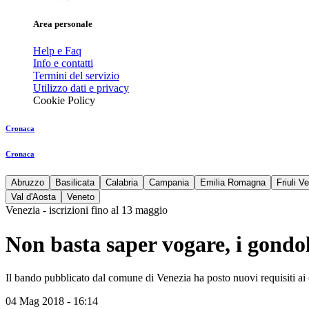
Area personale
Help e Faq
Info e contatti
Termini del servizio
Utilizzo dati e privacy
Cookie Policy
Cronaca
Cronaca
Abruzzo
Basilicata
Calabria
Campania
Emilia Romagna
Friuli V
Val d'Aosta
Veneto
Venezia - iscrizioni fino al 13 maggio
Non basta saper vogare, i gondol
Il bando pubblicato dal comune di Venezia ha posto nuovi requisiti ai can
04 Mag 2018 - 16:14