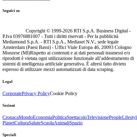
Seguici su
Copyright © 1999-
2026
RTI S.p.A. Business Digital -
P.Iva 03976881007 - Tutti i diritti riservati - Per la pubblicità
Mediamond S.p.A. - RTI S.p.A., Mediaset N.V., sede legale
Amsterdam (Paesi Bassi) - Uffici Viale Europa 46, 20093 Cologno
Monzese (MI)
Rispetto ai contenuti e ai dati personali trasmessi e/o
riprodotti è vietata ogni utilizzazione funzionale all’addestramento di
sistemi di intelligenza artificiale generativa. È altresì fatto divieto
espresso di utilizzare mezzi automatizzati di data scraping.
Legal
Corporate
Privacy Policy
Cookie Policy
Sezioni
Cronaca
Mondo
Economia
Politica
Spettacolo
Televisione
People
Lifestyl
Planet
Cultura
Salute
Scuola
Animali
Spazio
Speciali