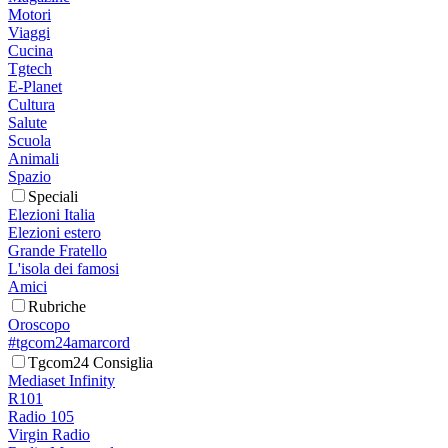
Motori
Viaggi
Cucina
Tgtech
E-Planet
Cultura
Salute
Scuola
Animali
Spazio
Speciali
Elezioni Italia
Elezioni estero
Grande Fratello
L'isola dei famosi
Amici
Rubriche
Oroscopo
#tgcom24amarcord
Tgcom24 Consiglia
Mediaset Infinity
R101
Radio 105
Virgin Radio