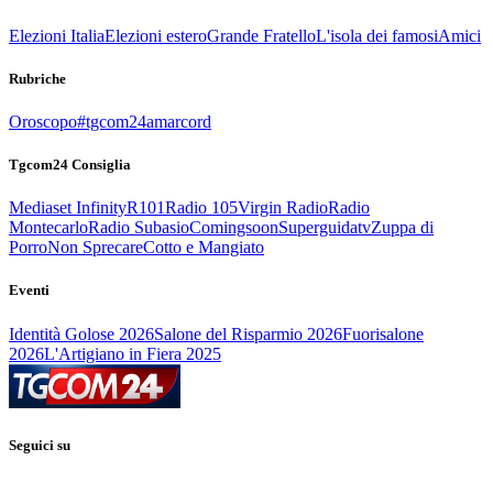
Elezioni Italia
Elezioni estero
Grande Fratello
L'isola dei famosi
Amici
Rubriche
Oroscopo
#tgcom24amarcord
Tgcom24 Consiglia
Mediaset Infinity
R101
Radio 105
Virgin Radio
Radio
Montecarlo
Radio Subasio
Comingsoon
Superguidatv
Zuppa di
Porro
Non Sprecare
Cotto e Mangiato
Eventi
Identità Golose 2026
Salone del Risparmio 2026
Fuorisalone
2026
L'Artigiano in Fiera 2025
Seguici su