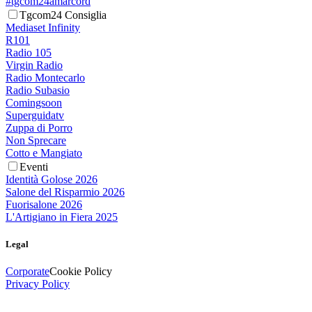
#tgcom24amarcord
Tgcom24 Consiglia
Mediaset Infinity
R101
Radio 105
Virgin Radio
Radio Montecarlo
Radio Subasio
Comingsoon
Superguidatv
Zuppa di Porro
Non Sprecare
Cotto e Mangiato
Eventi
Identità Golose 2026
Salone del Risparmio 2026
Fuorisalone 2026
L'Artigiano in Fiera 2025
Legal
Corporate
Cookie Policy
Privacy Policy