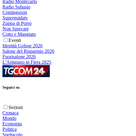
Radio Montecarlo
Radio Subasio
Comingsoon
Superguidatv
Zuppa di Porro
Non Sprecare
Cotto e Mangiato
Eventi
Identità Golose 2026
Salone del Risparmio 2026
Fuorisalone 2026
L'Artigiano in Fiera 2025
Seguici su
Sezioni
Cronaca
Mondo
Economia
Politica
Spettacolo