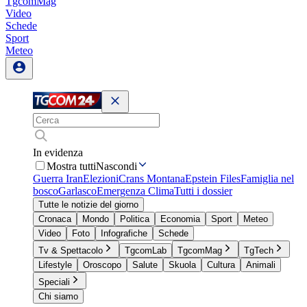
TgcomMag
Video
Schede
Sport
Meteo
In evidenza
Mostra tutti
Nascondi
Guerra Iran
Elezioni
Crans Montana
Epstein Files
Famiglia nel
bosco
Garlasco
Emergenza Clima
Tutti i dossier
Tutte le notizie del giorno
Cronaca
Mondo
Politica
Economia
Sport
Meteo
Video
Foto
Infografiche
Schede
Tv & Spettacolo
TgcomLab
TgcomMag
TgTech
Lifestyle
Oroscopo
Salute
Skuola
Cultura
Animali
Speciali
Chi siamo