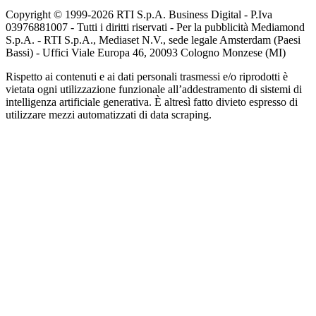
Copyright © 1999-
2026
RTI S.p.A. Business Digital - P.Iva
03976881007 - Tutti i diritti riservati - Per la pubblicità Mediamond
S.p.A. - RTI S.p.A., Mediaset N.V., sede legale Amsterdam (Paesi
Bassi) - Uffici Viale Europa 46, 20093 Cologno Monzese (MI)
Rispetto ai contenuti e ai dati personali trasmessi e/o riprodotti è
vietata ogni utilizzazione funzionale all’addestramento di sistemi di
intelligenza artificiale generativa. È altresì fatto divieto espresso di
utilizzare mezzi automatizzati di data scraping.