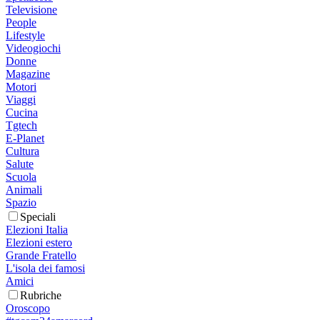
Televisione
People
Lifestyle
Videogiochi
Donne
Magazine
Motori
Viaggi
Cucina
Tgtech
E-Planet
Cultura
Salute
Scuola
Animali
Spazio
Speciali
Elezioni Italia
Elezioni estero
Grande Fratello
L'isola dei famosi
Amici
Rubriche
Oroscopo