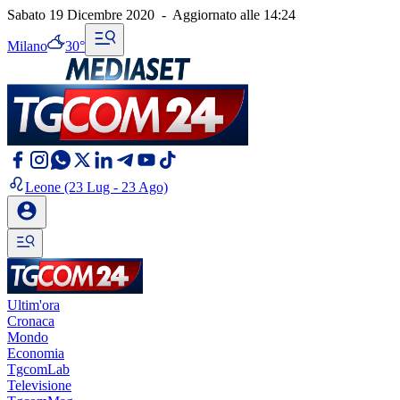
Sabato 19 Dicembre 2020
-
Aggiornato alle
14:24
Milano
30°
Leone
(23 Lug - 23 Ago)
Ultim'ora
Cronaca
Mondo
Economia
TgcomLab
Televisione