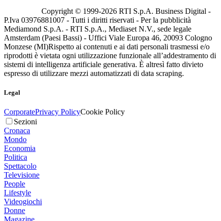
Copyright © 1999-
2026
RTI S.p.A. Business Digital -
P.Iva 03976881007 - Tutti i diritti riservati - Per la pubblicità
Mediamond S.p.A. - RTI S.p.A., Mediaset N.V., sede legale
Amsterdam (Paesi Bassi) - Uffici Viale Europa 46, 20093 Cologno
Monzese (MI)
Rispetto ai contenuti e ai dati personali trasmessi e/o
riprodotti è vietata ogni utilizzazione funzionale all’addestramento di
sistemi di intelligenza artificiale generativa. È altresì fatto divieto
espresso di utilizzare mezzi automatizzati di data scraping.
Legal
Corporate
Privacy Policy
Cookie Policy
Sezioni
Cronaca
Mondo
Economia
Politica
Spettacolo
Televisione
People
Lifestyle
Videogiochi
Donne
Magazine