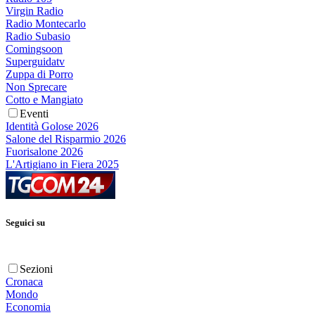
Virgin Radio
Radio Montecarlo
Radio Subasio
Comingsoon
Superguidatv
Zuppa di Porro
Non Sprecare
Cotto e Mangiato
Eventi
Identità Golose 2026
Salone del Risparmio 2026
Fuorisalone 2026
L'Artigiano in Fiera 2025
Seguici su
Sezioni
Cronaca
Mondo
Economia