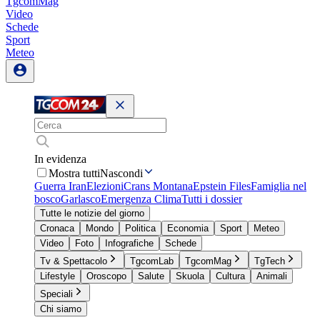
TgcomMag
Video
Schede
Sport
Meteo
In evidenza
Mostra tutti
Nascondi
Guerra Iran
Elezioni
Crans Montana
Epstein Files
Famiglia nel
bosco
Garlasco
Emergenza Clima
Tutti i dossier
Tutte le notizie del giorno
Cronaca
Mondo
Politica
Economia
Sport
Meteo
Video
Foto
Infografiche
Schede
Tv & Spettacolo
TgcomLab
TgcomMag
TgTech
Lifestyle
Oroscopo
Salute
Skuola
Cultura
Animali
Speciali
Chi siamo