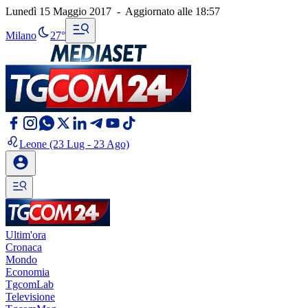
Lunedì 15 Maggio 2017
-
Aggiornato alle
18:57
Milano
27°
Leone
(23 Lug - 23 Ago)
Ultim'ora
Cronaca
Mondo
Economia
TgcomLab
Televisione