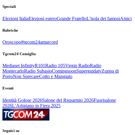
Speciali
Elezioni Italia
Elezioni estero
Grande Fratello
L'isola dei famosi
Amici
Rubriche
Oroscopo
#tgcom24amarcord
Tgcom24 Consiglia
Mediaset Infinity
R101
Radio 105
Virgin Radio
Radio
Montecarlo
Radio Subasio
Comingsoon
Superguidatv
Zuppa di
Porro
Non Sprecare
Cotto e Mangiato
Eventi
Identità Golose 2026
Salone del Risparmio 2026
Fuorisalone
2026
L'Artigiano in Fiera 2025
Seguici su