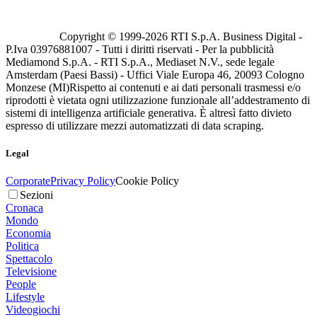
Copyright © 1999-
2026
RTI S.p.A. Business Digital -
P.Iva 03976881007 - Tutti i diritti riservati - Per la pubblicità
Mediamond S.p.A. - RTI S.p.A., Mediaset N.V., sede legale
Amsterdam (Paesi Bassi) - Uffici Viale Europa 46, 20093 Cologno
Monzese (MI)
Rispetto ai contenuti e ai dati personali trasmessi e/o
riprodotti è vietata ogni utilizzazione funzionale all’addestramento di
sistemi di intelligenza artificiale generativa. È altresì fatto divieto
espresso di utilizzare mezzi automatizzati di data scraping.
Legal
Corporate
Privacy Policy
Cookie Policy
Sezioni
Cronaca
Mondo
Economia
Politica
Spettacolo
Televisione
People
Lifestyle
Videogiochi