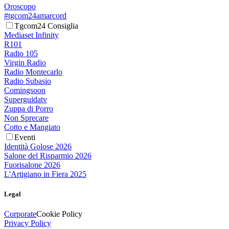
Oroscopo
#tgcom24amarcord
Tgcom24 Consiglia
Mediaset Infinity
R101
Radio 105
Virgin Radio
Radio Montecarlo
Radio Subasio
Comingsoon
Superguidatv
Zuppa di Porro
Non Sprecare
Cotto e Mangiato
Eventi
Identità Golose 2026
Salone del Risparmio 2026
Fuorisalone 2026
L'Artigiano in Fiera 2025
Legal
Corporate
Cookie Policy
Privacy Policy