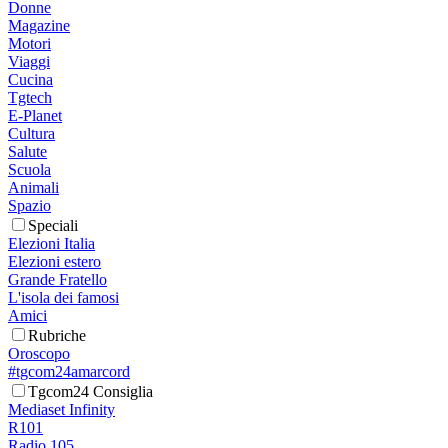
Donne
Magazine
Motori
Viaggi
Cucina
Tgtech
E-Planet
Cultura
Salute
Scuola
Animali
Spazio
Speciali
Elezioni Italia
Elezioni estero
Grande Fratello
L'isola dei famosi
Amici
Rubriche
Oroscopo
#tgcom24amarcord
Tgcom24 Consiglia
Mediaset Infinity
R101
Radio 105