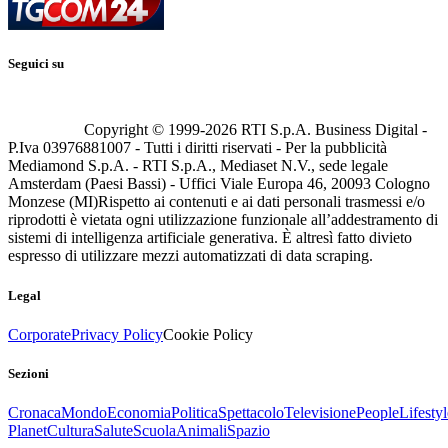
Seguici su
Copyright © 1999-
2026
RTI S.p.A. Business Digital -
P.Iva 03976881007 - Tutti i diritti riservati - Per la pubblicità
Mediamond S.p.A. - RTI S.p.A., Mediaset N.V., sede legale
Amsterdam (Paesi Bassi) - Uffici Viale Europa 46, 20093 Cologno
Monzese (MI)
Rispetto ai contenuti e ai dati personali trasmessi e/o
riprodotti è vietata ogni utilizzazione funzionale all’addestramento di
sistemi di intelligenza artificiale generativa. È altresì fatto divieto
espresso di utilizzare mezzi automatizzati di data scraping.
Legal
Corporate
Privacy Policy
Cookie Policy
Sezioni
Cronaca
Mondo
Economia
Politica
Spettacolo
Televisione
People
Lifestyl
Planet
Cultura
Salute
Scuola
Animali
Spazio