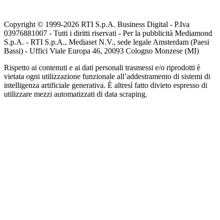
Copyright © 1999-
2026
RTI S.p.A. Business Digital - P.Iva
03976881007 - Tutti i diritti riservati - Per la pubblicità Mediamond
S.p.A. - RTI S.p.A., Mediaset N.V., sede legale Amsterdam (Paesi
Bassi) - Uffici Viale Europa 46, 20093 Cologno Monzese (MI)
Rispetto ai contenuti e ai dati personali trasmessi e/o riprodotti è
vietata ogni utilizzazione funzionale all’addestramento di sistemi di
intelligenza artificiale generativa. È altresì fatto divieto espresso di
utilizzare mezzi automatizzati di data scraping.