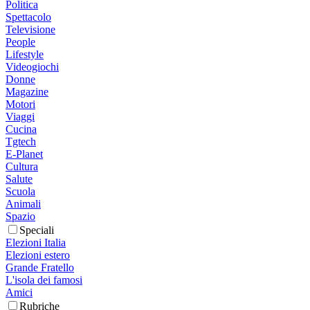
Politica
Spettacolo
Televisione
People
Lifestyle
Videogiochi
Donne
Magazine
Motori
Viaggi
Cucina
Tgtech
E-Planet
Cultura
Salute
Scuola
Animali
Spazio
Speciali
Elezioni Italia
Elezioni estero
Grande Fratello
L'isola dei famosi
Amici
Rubriche