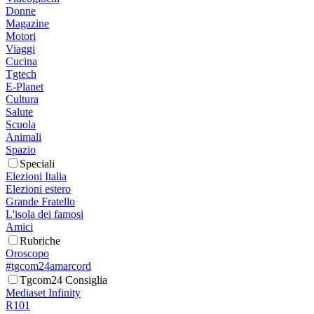
Donne
Magazine
Motori
Viaggi
Cucina
Tgtech
E-Planet
Cultura
Salute
Scuola
Animali
Spazio
Speciali
Elezioni Italia
Elezioni estero
Grande Fratello
L'isola dei famosi
Amici
Rubriche
Oroscopo
#tgcom24amarcord
Tgcom24 Consiglia
Mediaset Infinity
R101