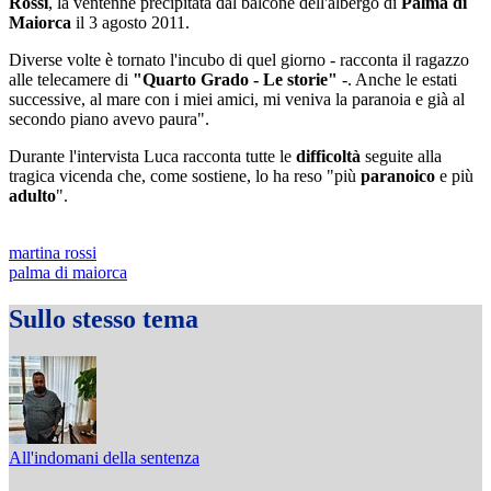
Rossi
, la ventenne precipitata dal balcone dell'albergo di
Palma di
Maiorca
il 3 agosto 2011.
Diverse volte è tornato l'incubo di quel giorno - racconta il ragazzo
alle telecamere di
"Quarto Grado - Le storie"
-. Anche le estati
successive, al mare con i miei amici, mi veniva la paranoia e già al
secondo piano avevo paura".
Durante l'intervista Luca racconta tutte le
difficoltà
seguite alla
tragica vicenda che, come sostiene, lo ha reso "più
paranoico
e più
adulto
".
martina rossi
palma di maiorca
Sullo stesso tema
All'indomani della sentenza