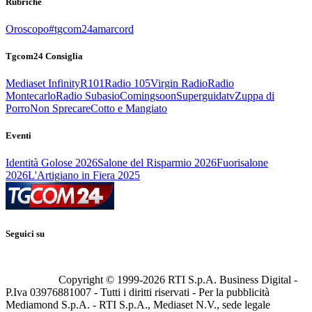
Rubriche
Oroscopo
#tgcom24amarcord
Tgcom24 Consiglia
Mediaset Infinity
R101
Radio 105
Virgin Radio
Radio
Montecarlo
Radio Subasio
Comingsoon
Superguidatv
Zuppa di
Porro
Non Sprecare
Cotto e Mangiato
Eventi
Identità Golose 2026
Salone del Risparmio 2026
Fuorisalone
2026
L'Artigiano in Fiera 2025
Seguici su
Copyright © 1999-
2026
RTI S.p.A. Business Digital -
P.Iva 03976881007 - Tutti i diritti riservati - Per la pubblicità
Mediamond S.p.A. - RTI S.p.A., Mediaset N.V., sede legale