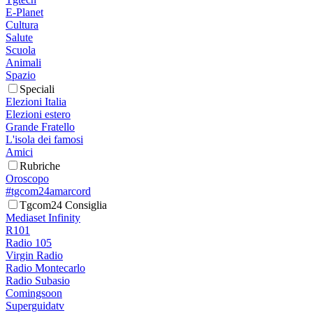
E-Planet
Cultura
Salute
Scuola
Animali
Spazio
Speciali
Elezioni Italia
Elezioni estero
Grande Fratello
L'isola dei famosi
Amici
Rubriche
Oroscopo
#tgcom24amarcord
Tgcom24 Consiglia
Mediaset Infinity
R101
Radio 105
Virgin Radio
Radio Montecarlo
Radio Subasio
Comingsoon
Superguidatv