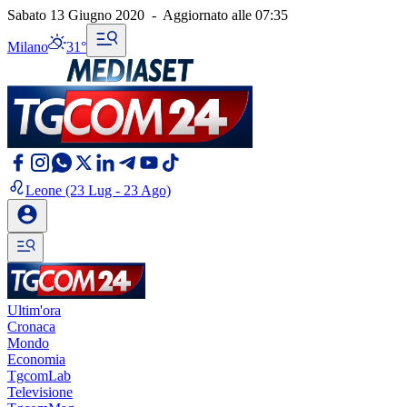
Sabato 13 Giugno 2020
-
Aggiornato alle
07:35
Milano
31°
Leone
(23 Lug - 23 Ago)
Ultim'ora
Cronaca
Mondo
Economia
TgcomLab
Televisione