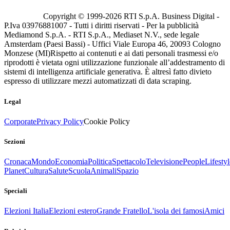
Copyright © 1999-
2026
RTI S.p.A. Business Digital -
P.Iva 03976881007 - Tutti i diritti riservati - Per la pubblicità
Mediamond S.p.A. - RTI S.p.A., Mediaset N.V., sede legale
Amsterdam (Paesi Bassi) - Uffici Viale Europa 46, 20093 Cologno
Monzese (MI)
Rispetto ai contenuti e ai dati personali trasmessi e/o
riprodotti è vietata ogni utilizzazione funzionale all’addestramento di
sistemi di intelligenza artificiale generativa. È altresì fatto divieto
espresso di utilizzare mezzi automatizzati di data scraping.
Legal
Corporate
Privacy Policy
Cookie Policy
Sezioni
Cronaca
Mondo
Economia
Politica
Spettacolo
Televisione
People
Lifestyl
Planet
Cultura
Salute
Scuola
Animali
Spazio
Speciali
Elezioni Italia
Elezioni estero
Grande Fratello
L'isola dei famosi
Amici