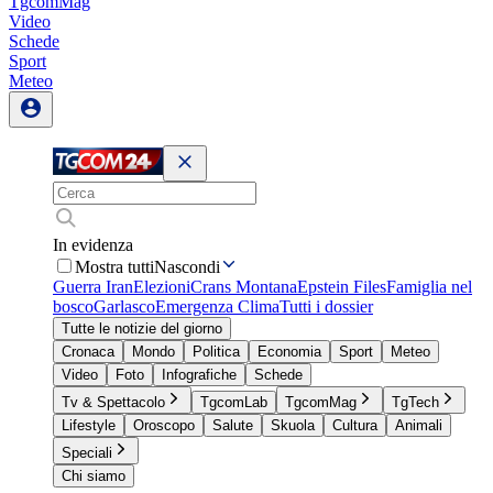
TgcomMag
Video
Schede
Sport
Meteo
In evidenza
Mostra tutti
Nascondi
Guerra Iran
Elezioni
Crans Montana
Epstein Files
Famiglia nel
bosco
Garlasco
Emergenza Clima
Tutti i dossier
Tutte le notizie del giorno
Cronaca
Mondo
Politica
Economia
Sport
Meteo
Video
Foto
Infografiche
Schede
Tv & Spettacolo
TgcomLab
TgcomMag
TgTech
Lifestyle
Oroscopo
Salute
Skuola
Cultura
Animali
Speciali
Chi siamo