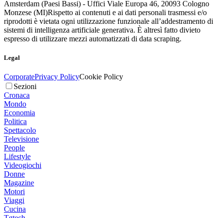
Amsterdam (Paesi Bassi) - Uffici Viale Europa 46, 20093 Cologno
Monzese (MI)
Rispetto ai contenuti e ai dati personali trasmessi e/o
riprodotti è vietata ogni utilizzazione funzionale all’addestramento di
sistemi di intelligenza artificiale generativa. È altresì fatto divieto
espresso di utilizzare mezzi automatizzati di data scraping.
Legal
Corporate
Privacy Policy
Cookie Policy
Sezioni
Cronaca
Mondo
Economia
Politica
Spettacolo
Televisione
People
Lifestyle
Videogiochi
Donne
Magazine
Motori
Viaggi
Cucina
Tgtech