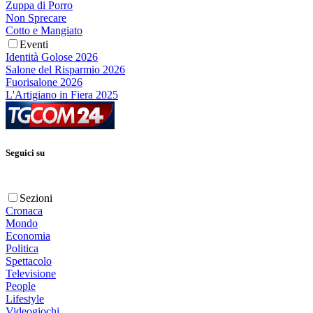
Zuppa di Porro
Non Sprecare
Cotto e Mangiato
Eventi
Identità Golose 2026
Salone del Risparmio 2026
Fuorisalone 2026
L'Artigiano in Fiera 2025
Seguici su
Sezioni
Cronaca
Mondo
Economia
Politica
Spettacolo
Televisione
People
Lifestyle
Videogiochi