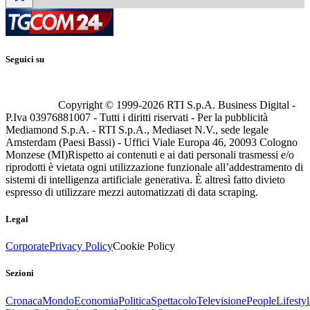
Seguici su
Copyright © 1999-
2026
RTI S.p.A. Business Digital -
P.Iva 03976881007 - Tutti i diritti riservati - Per la pubblicità
Mediamond S.p.A. - RTI S.p.A., Mediaset N.V., sede legale
Amsterdam (Paesi Bassi) - Uffici Viale Europa 46, 20093 Cologno
Monzese (MI)
Rispetto ai contenuti e ai dati personali trasmessi e/o
riprodotti è vietata ogni utilizzazione funzionale all’addestramento di
sistemi di intelligenza artificiale generativa. È altresì fatto divieto
espresso di utilizzare mezzi automatizzati di data scraping.
Legal
Corporate
Privacy Policy
Cookie Policy
Sezioni
Cronaca
Mondo
Economia
Politica
Spettacolo
Televisione
People
Lifestyl