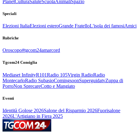
Planet
Cultura
Salute
Scuola
Animali
Spazio
Speciali
Elezioni Italia
Elezioni estero
Grande Fratello
L'isola dei famosi
Amici
Rubriche
Oroscopo
#tgcom24amarcord
Tgcom24 Consiglia
Mediaset Infinity
R101
Radio 105
Virgin Radio
Radio
Montecarlo
Radio Subasio
Comingsoon
Superguidatv
Zuppa di
Porro
Non Sprecare
Cotto e Mangiato
Eventi
Identità Golose 2026
Salone del Risparmio 2026
Fuorisalone
2026
L'Artigiano in Fiera 2025