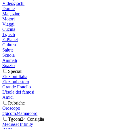
Videogiochi
Donne
Magazine
Motori
Viaggi
Cucina
Tgtech
E-Planet
Cultura
Salute
Scuola
Animali
Spazio
Speciali
Elezioni Italia
Elezioni estero
Grande Fratello
L'isola dei famosi
Amici
Rubriche
Oroscopo
#tgcom24amarcord
Tgcom24 Consiglia
Mediaset Infinity