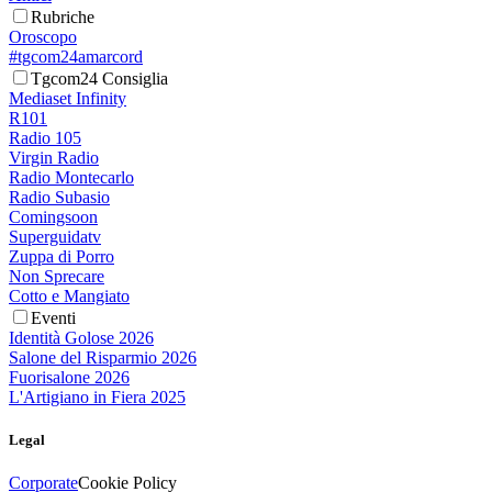
Rubriche
Oroscopo
#tgcom24amarcord
Tgcom24 Consiglia
Mediaset Infinity
R101
Radio 105
Virgin Radio
Radio Montecarlo
Radio Subasio
Comingsoon
Superguidatv
Zuppa di Porro
Non Sprecare
Cotto e Mangiato
Eventi
Identità Golose 2026
Salone del Risparmio 2026
Fuorisalone 2026
L'Artigiano in Fiera 2025
Legal
Corporate
Cookie Policy