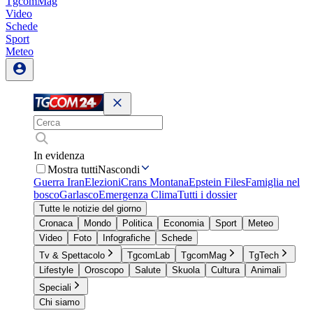
TgcomMag
Video
Schede
Sport
Meteo
In evidenza
Mostra tutti
Nascondi
Guerra Iran
Elezioni
Crans Montana
Epstein Files
Famiglia nel
bosco
Garlasco
Emergenza Clima
Tutti i dossier
Tutte le notizie del giorno
Cronaca
Mondo
Politica
Economia
Sport
Meteo
Video
Foto
Infografiche
Schede
Tv & Spettacolo
TgcomLab
TgcomMag
TgTech
Lifestyle
Oroscopo
Salute
Skuola
Cultura
Animali
Speciali
Chi siamo