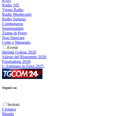
R101
Radio 105
Virgin Radio
Radio Montecarlo
Radio Subasio
Comingsoon
Superguidatv
Zuppa di Porro
Non Sprecare
Cotto e Mangiato
Eventi
Identità Golose 2026
Salone del Risparmio 2026
Fuorisalone 2026
L'Artigiano in Fiera 2025
Seguici su
Sezioni
Cronaca
Mondo