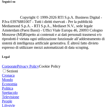
Seguici su
Copyright © 1999-
2026
RTI S.p.A. Business Digital -
P.Iva 03976881007 - Tutti i diritti riservati - Per la pubblicità
Mediamond S.p.A. - RTI S.p.A., Mediaset N.V., sede legale
Amsterdam (Paesi Bassi) - Uffici Viale Europa 46, 20093 Cologno
Monzese (MI)
Rispetto ai contenuti e ai dati personali trasmessi e/o
riprodotti è vietata ogni utilizzazione funzionale all’addestramento di
sistemi di intelligenza artificiale generativa. È altresì fatto divieto
espresso di utilizzare mezzi automatizzati di data scraping.
Legal
Corporate
Privacy Policy
Cookie Policy
Sezioni
Cronaca
Mondo
Economia
Politica
Spettacolo
Televisione
People
Lifestyle