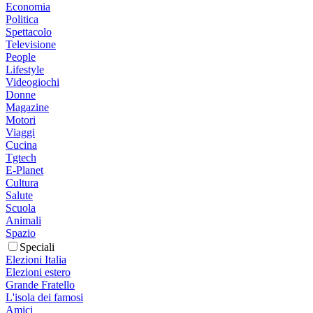
Economia
Politica
Spettacolo
Televisione
People
Lifestyle
Videogiochi
Donne
Magazine
Motori
Viaggi
Cucina
Tgtech
E-Planet
Cultura
Salute
Scuola
Animali
Spazio
Speciali
Elezioni Italia
Elezioni estero
Grande Fratello
L'isola dei famosi
Amici