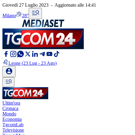
Giovedì 27 Luglio 2023
-
Aggiornato alle
14:41
Milano
28°
Leone
(23 Lug - 23 Ago)
Ultim'ora
Cronaca
Mondo
Economia
TgcomLab
Televisione