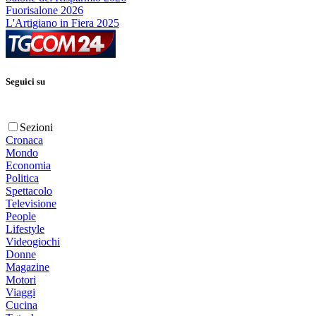
Fuorisalone 2026
L'Artigiano in Fiera 2025
Seguici su
Sezioni
Cronaca
Mondo
Economia
Politica
Spettacolo
Televisione
People
Lifestyle
Videogiochi
Donne
Magazine
Motori
Viaggi
Cucina