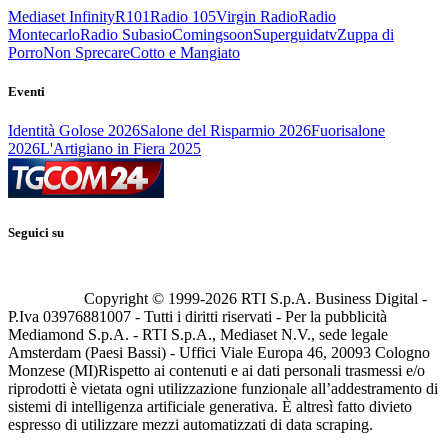
Mediaset Infinity
R101
Radio 105
Virgin Radio
Radio
Montecarlo
Radio Subasio
Comingsoon
Superguidatv
Zuppa di
Porro
Non Sprecare
Cotto e Mangiato
Eventi
Identità Golose 2026
Salone del Risparmio 2026
Fuorisalone
2026
L'Artigiano in Fiera 2025
Seguici su
Copyright © 1999-
2026
RTI S.p.A. Business Digital -
P.Iva 03976881007 - Tutti i diritti riservati - Per la pubblicità
Mediamond S.p.A. - RTI S.p.A., Mediaset N.V., sede legale
Amsterdam (Paesi Bassi) - Uffici Viale Europa 46, 20093 Cologno
Monzese (MI)
Rispetto ai contenuti e ai dati personali trasmessi e/o
riprodotti è vietata ogni utilizzazione funzionale all’addestramento di
sistemi di intelligenza artificiale generativa. È altresì fatto divieto
espresso di utilizzare mezzi automatizzati di data scraping.