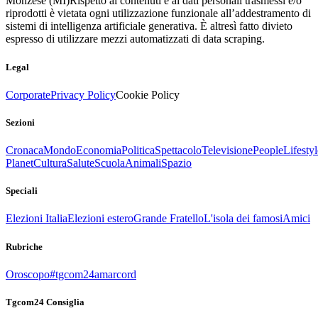
Monzese (MI)
Rispetto ai contenuti e ai dati personali trasmessi e/o
riprodotti è vietata ogni utilizzazione funzionale all’addestramento di
sistemi di intelligenza artificiale generativa. È altresì fatto divieto
espresso di utilizzare mezzi automatizzati di data scraping.
Legal
Corporate
Privacy Policy
Cookie Policy
Sezioni
Cronaca
Mondo
Economia
Politica
Spettacolo
Televisione
People
Lifestyl
Planet
Cultura
Salute
Scuola
Animali
Spazio
Speciali
Elezioni Italia
Elezioni estero
Grande Fratello
L'isola dei famosi
Amici
Rubriche
Oroscopo
#tgcom24amarcord
Tgcom24 Consiglia