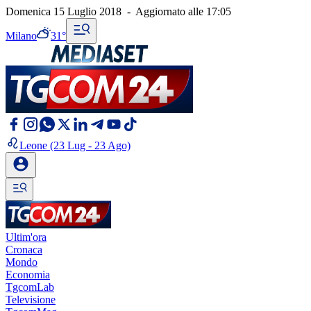
Domenica 15 Luglio 2018
-
Aggiornato alle
17:05
Milano
31°
Leone
(23 Lug - 23 Ago)
Ultim'ora
Cronaca
Mondo
Economia
TgcomLab
Televisione