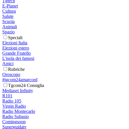
Tgtech
E-Planet
Cultura
Salute
Scuola
Animali
Spazio
Speciali
Elezioni Italia
Elezioni estero
Grande Fratello
L'isola dei famosi
Amici
Rubriche
Oroscopo
#tgcom24amarcord
Tgcom24 Consiglia
Mediaset Infinity
R101
Radio 105
Virgin Radio
Radio Montecarlo
Radio Subasio
Comingsoon
Superguidatv