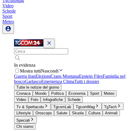
TgcomMag
Video
Schede
Sport
Meteo
In evidenza
Mostra tutti
Nascondi
Guerra Iran
Elezioni
Crans Montana
Epstein Files
Famiglia nel
bosco
Garlasco
Emergenza Clima
Tutti i dossier
Tutte le notizie del giorno
Cronaca
Mondo
Politica
Economia
Sport
Meteo
Video
Foto
Infografiche
Schede
Tv & Spettacolo
TgcomLab
TgcomMag
TgTech
Lifestyle
Oroscopo
Salute
Skuola
Cultura
Animali
Speciali
Chi siamo