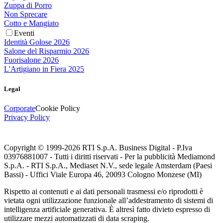
Zuppa di Porro
Non Sprecare
Cotto e Mangiato
Eventi
Identità Golose 2026
Salone del Risparmio 2026
Fuorisalone 2026
L'Artigiano in Fiera 2025
Legal
Corporate
Cookie Policy
Privacy Policy
Copyright © 1999-
2026
RTI S.p.A. Business Digital - P.Iva
03976881007 - Tutti i diritti riservati - Per la pubblicità Mediamond
S.p.A. - RTI S.p.A., Mediaset N.V., sede legale Amsterdam (Paesi
Bassi) - Uffici Viale Europa 46, 20093 Cologno Monzese (MI)
Rispetto ai contenuti e ai dati personali trasmessi e/o riprodotti è
vietata ogni utilizzazione funzionale all’addestramento di sistemi di
intelligenza artificiale generativa. È altresì fatto divieto espresso di
utilizzare mezzi automatizzati di data scraping.