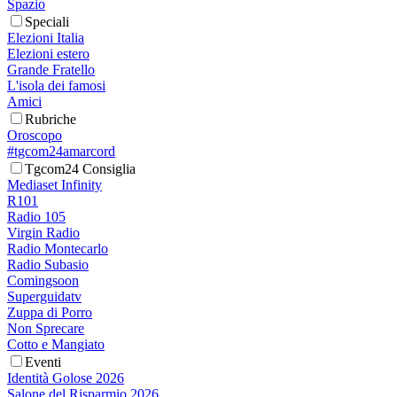
Spazio
Speciali
Elezioni Italia
Elezioni estero
Grande Fratello
L'isola dei famosi
Amici
Rubriche
Oroscopo
#tgcom24amarcord
Tgcom24 Consiglia
Mediaset Infinity
R101
Radio 105
Virgin Radio
Radio Montecarlo
Radio Subasio
Comingsoon
Superguidatv
Zuppa di Porro
Non Sprecare
Cotto e Mangiato
Eventi
Identità Golose 2026
Salone del Risparmio 2026