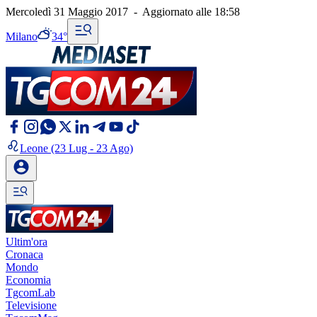
Mercoledì 31 Maggio 2017
-
Aggiornato alle
18:58
Milano
34°
Leone
(23 Lug - 23 Ago)
Ultim'ora
Cronaca
Mondo
Economia
TgcomLab
Televisione