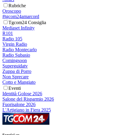
Rubriche
Oroscopo
#tgcom24amarcord
Tgcom24 Consiglia
Mediaset Infinity
R101
Radio 105
Virgin Radio
Radio Montecarlo
Radio Subasio
Comingsoon
Superguidatv
Zuppa di Porro
Non Sprecare
Cotto e Mangiato
Eventi
Identità Golose 2026
Salone del Risparmio 2026
Fuorisalone 2026
L'Artigiano in Fiera 2025
Seguici su