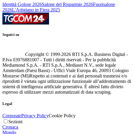
Identità Golose 2026
Salone del Risparmio 2026
Fuorisalone
2026
L'Artigiano in Fiera 2025
Seguici su
Copyright © 1999-
2026
RTI S.p.A. Business Digital -
P.Iva 03976881007 - Tutti i diritti riservati - Per la pubblicità
Mediamond S.p.A. - RTI S.p.A., Mediaset N.V., sede legale
Amsterdam (Paesi Bassi) - Uffici Viale Europa 46, 20093 Cologno
Monzese (MI)
Rispetto ai contenuti e ai dati personali trasmessi e/o
riprodotti è vietata ogni utilizzazione funzionale all’addestramento di
sistemi di intelligenza artificiale generativa. È altresì fatto divieto
espresso di utilizzare mezzi automatizzati di data scraping.
Legal
Corporate
Privacy Policy
Cookie Policy
Sezioni
Cronaca
Mondo