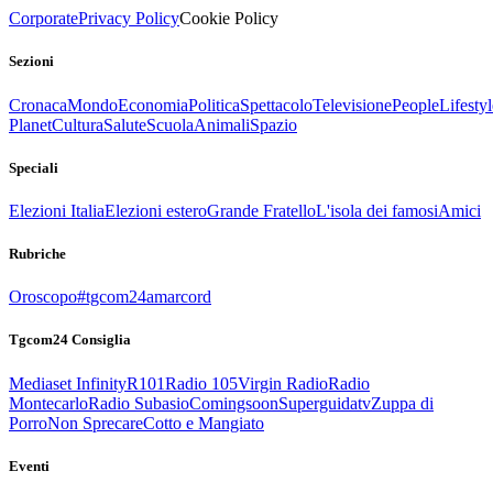
Corporate
Privacy Policy
Cookie Policy
Sezioni
Cronaca
Mondo
Economia
Politica
Spettacolo
Televisione
People
Lifestyl
Planet
Cultura
Salute
Scuola
Animali
Spazio
Speciali
Elezioni Italia
Elezioni estero
Grande Fratello
L'isola dei famosi
Amici
Rubriche
Oroscopo
#tgcom24amarcord
Tgcom24 Consiglia
Mediaset Infinity
R101
Radio 105
Virgin Radio
Radio
Montecarlo
Radio Subasio
Comingsoon
Superguidatv
Zuppa di
Porro
Non Sprecare
Cotto e Mangiato
Eventi