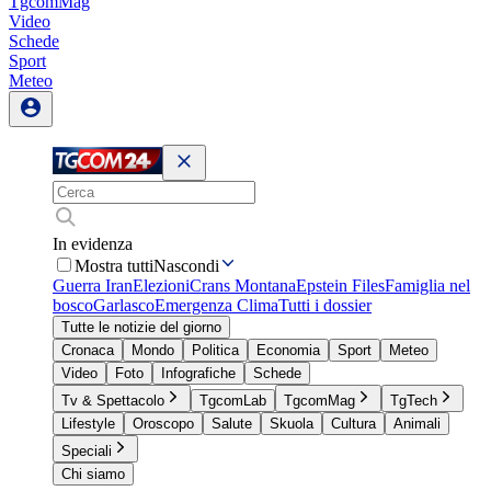
TgcomMag
Video
Schede
Sport
Meteo
In evidenza
Mostra tutti
Nascondi
Guerra Iran
Elezioni
Crans Montana
Epstein Files
Famiglia nel
bosco
Garlasco
Emergenza Clima
Tutti i dossier
Tutte le notizie del giorno
Cronaca
Mondo
Politica
Economia
Sport
Meteo
Video
Foto
Infografiche
Schede
Tv & Spettacolo
TgcomLab
TgcomMag
TgTech
Lifestyle
Oroscopo
Salute
Skuola
Cultura
Animali
Speciali
Chi siamo