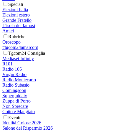
Speciali
Elezioni Italia
Elezioni estero
Grande Fratello
L'isola dei famosi
Amici
Rubriche
Oroscopo
#tgcom24amarcord
Tgcom24 Consiglia
Mediaset Infinity
R101
Radio 105
Virgin Radio
Radio Montecarlo
Radio Subasio
Comingsoon
Superguidatv
Zuppa di Porro
Non Sprecare
Cotto e Mangiato
Eventi
Identità Golose 2026
Salone del Risparmio 2026