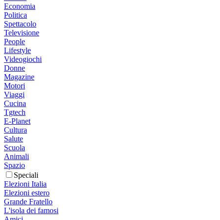
Economia
Politica
Spettacolo
Televisione
People
Lifestyle
Videogiochi
Donne
Magazine
Motori
Viaggi
Cucina
Tgtech
E-Planet
Cultura
Salute
Scuola
Animali
Spazio
Speciali
Elezioni Italia
Elezioni estero
Grande Fratello
L'isola dei famosi
Amici