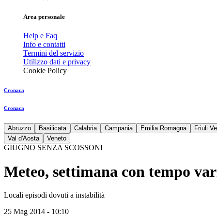
Area personale
Help e Faq
Info e contatti
Termini del servizio
Utilizzo dati e privacy
Cookie Policy
Cronaca
Cronaca
Abruzzo
Basilicata
Calabria
Campania
Emilia Romagna
Friuli V
Val d'Aosta
Veneto
GIUGNO SENZA SCOSSONI
Meteo, settimana con tempo var
Locali episodi dovuti a instabilità
25 Mag 2014 - 10:10