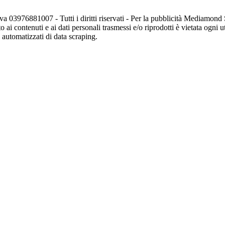
va 03976881007 - Tutti i diritti riservati - Per la pubblicità Mediamon
o ai contenuti e ai dati personali trasmessi e/o riprodotti è vietata ogni 
zi automatizzati di data scraping.