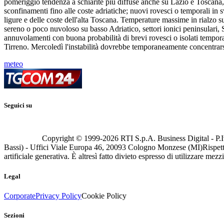
pomeriggio tendenza a schiarite più diffuse anche su Lazio e Toscana, r
sconfinamenti fino alle coste adriatiche; nuovi rovesci o temporali in
ligure e delle coste dell'alta Toscana. Temperature massime in rialzo su
sereno o poco nuvoloso su basso Adriatico, settori ionici peninsulari, S
annuvolamenti con buona probabilità di brevi rovesci o isolati tempora
Tirreno. Mercoledì l'instabilità dovrebbe temporaneamente concentrarsi 
meteo
Seguici su
Copyright © 1999-
2026
RTI S.p.A. Business Digital - P.I
Bassi) - Uffici Viale Europa 46, 20093 Cologno Monzese (MI)
Rispett
artificiale generativa. È altresì fatto divieto espresso di utilizzare mez
Legal
Corporate
Privacy Policy
Cookie Policy
Sezioni