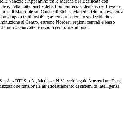
 delle Venezie e Appennino tra le Marche e la Basilicata con
onte e, nella notte, anche della Lombardia occidentale, del Levante
gure e di Maestrale sul Canale di Sicilia. Martedì cielo in prevalenza
con tempo a tratti instabile; avremo un'alternanza di schiarite e
iminuzione al Centro, estremo Nordest, regioni centrali e basso
 di nuovo coinvolte le regioni centro-meridionali.
d S.p.A. - RTI S.p.A., Mediaset N.V., sede legale Amsterdam (Paesi
utilizzazione funzionale all’addestramento di sistemi di intelligenza