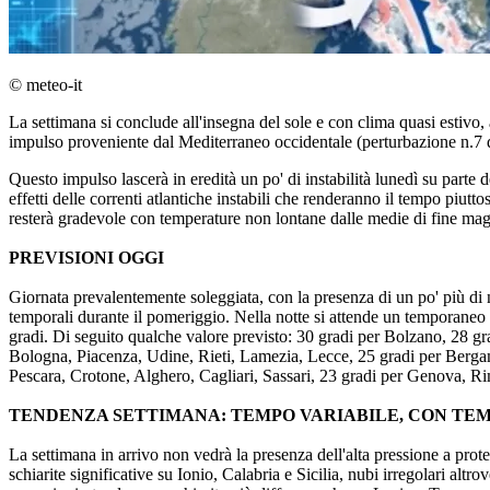
© meteo-it
La settimana si conclude all'insegna del sole e con clima quasi estivo,
impulso proveniente dal Mediterraneo occidentale (perturbazione n.7 d
Questo impulso lascerà in eredità un po' di instabilità lunedì su parte 
effetti delle correnti atlantiche instabili che renderanno il tempo piu
resterà gradevole con temperature non lontane dalle medie di fine mag
PREVISIONI OGGI
Giornata prevalentemente soleggiata, con la presenza di un po' più di
temporali durante il pomeriggio. Nella notte si attende un temporaneo
gradi. Di seguito qualche valore previsto: 30 gradi per Bolzano, 28 gr
Bologna, Piacenza, Udine, Rieti, Lamezia, Lecce, 25 gradi per Bergam
Pescara, Crotone, Alghero, Cagliari, Sassari, 23 gradi per Genova, Ri
TENDENZA SETTIMANA: TEMPO VARIABILE, CON TEM
La settimana in arrivo non vedrà la presenza dell'alta pressione a prot
schiarite significative su Ionio, Calabria e Sicilia, nubi irregolari 