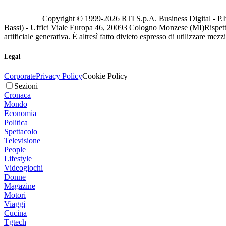
Copyright © 1999-
2026
RTI S.p.A. Business Digital - P.I
Bassi) - Uffici Viale Europa 46, 20093 Cologno Monzese (MI)
Rispett
artificiale generativa. È altresì fatto divieto espresso di utilizzare mez
Legal
Corporate
Privacy Policy
Cookie Policy
Sezioni
Cronaca
Mondo
Economia
Politica
Spettacolo
Televisione
People
Lifestyle
Videogiochi
Donne
Magazine
Motori
Viaggi
Cucina
Tgtech