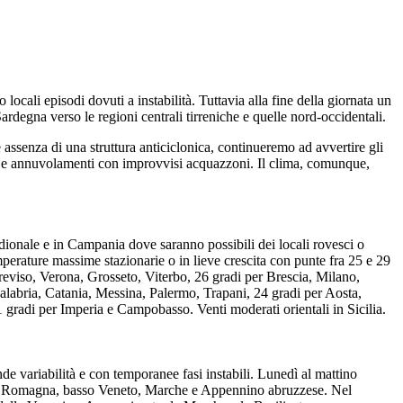
cali episodi dovuti a instabilità. Tuttavia alla fine della giornata un
degna verso le regioni centrali tirreniche e quelle nord-occidentali.
e assenza di una struttura anticiclonica, continueremo ad avvertire gli
giati e annuvolamenti con improvvisi acquazzoni. Il clima, comunque,
dionale e in Campania dove saranno possibili dei locali rovesci o
erature massime stazionarie o in lieve crescita con punte fra 25 e 29
reviso, Verona, Grosseto, Viterbo, 26 gradi per Brescia, Milano,
labria, Catania, Messina, Palermo, Trapani, 24 gradi per Aosta,
gradi per Imperia e Campobasso. Venti moderati orientali in Sicilia.
de variabilità e con temporanee fasi instabili. Lunedì al mattino
Emilia Romagna, basso Veneto, Marche e Appennino abruzzese. Nel