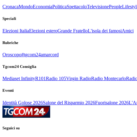
Cronaca
Mondo
Economia
Politica
Spettacolo
Televisione
People
Lifestyl
Speciali
Elezioni Italia
Elezioni estero
Grande Fratello
L'isola dei famosi
Amici
Rubriche
Oroscopo
#tgcom24amarcord
Tgcom24 Consiglia
Mediaset Infinity
R101
Radio 105
Virgin Radio
Radio Montecarlo
Radio
Eventi
Identità Golose 2026
Salone del Risparmio 2026
Fuorisalone 2026
L'Ar
Seguici su