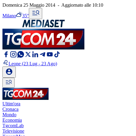
Domenica 25 Maggio 2014
-
Aggiornato alle
10:10
Milano
35°
Leone
(23 Lug - 23 Ago)
Ultim'ora
Cronaca
Mondo
Economia
TgcomLab
Televisione