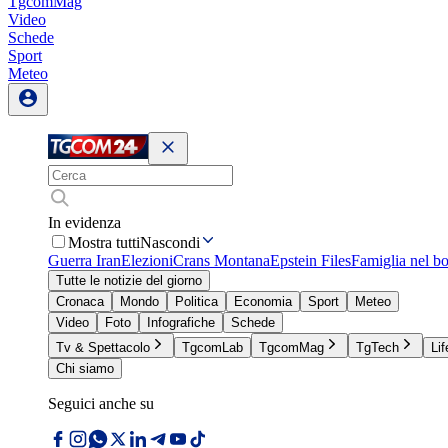
TgcomMag
Video
Schede
Sport
Meteo
In evidenza
Mostra tutti
Nascondi
Guerra Iran
Elezioni
Crans Montana
Epstein Files
Famiglia nel b
Tutte le notizie del giorno
Cronaca
Mondo
Politica
Economia
Sport
Meteo
Video
Foto
Infografiche
Schede
Tv & Spettacolo
TgcomLab
TgcomMag
TgTech
Lif
Chi siamo
Seguici anche su