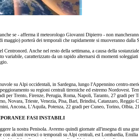
 anche se - afferma il meteorologo Giovanni Dipierro - non mancheranno lo
i maggio) porterà dei temporali che rapidamente si muoveranno dalla Sar
del Centronord. Anche nel resto della settimana, a causa della sostanzial
ttosto variabile, caratterizzato da un rapido alternarsi di momenti soleg
gio.
 nuvole su Alpi occidentali, in Sardegna, lungo l'Appennino centro-meri
 peggioramento su regioni centrali tirreniche ed estremo Nordovest. Temp
adi per Trento, Firenze, Perugia, Roma, Napoli, Taranto, 27 gradi per T
o, Novara, Trieste, Venezia, Pisa, Bari, Brindisi, Catanzaro, Reggio Ca
mini, Ancona, L'Aquila, Potenza, 22 gradi per Cuneo, Torino, Olbia, 21 
PORANEE FASI INSTABILI
eggere la nostra Penisola. Avremo quindi giornate all'insegna di una gran
altrove con alcuni rovesci o temporali su Alpi centrali, est Lombardia, 