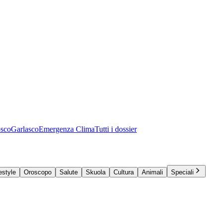
osco
Garlasco
Emergenza Clima
Tutti i dossier
estyle
Oroscopo
Salute
Skuola
Cultura
Animali
Speciali