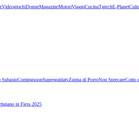
e
Videogiochi
Donne
Magazine
Motori
Viaggi
Cucina
Tgtech
E-Planet
Cult
 Subasio
Comingsoon
Superguidatv
Zuppa di Porro
Non Sprecare
Cotto 
tigiano in Fiera 2025