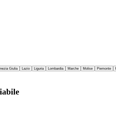
enezia Giulia
Lazio
Liguria
Lombardia
Marche
Molise
Piemonte
iabile