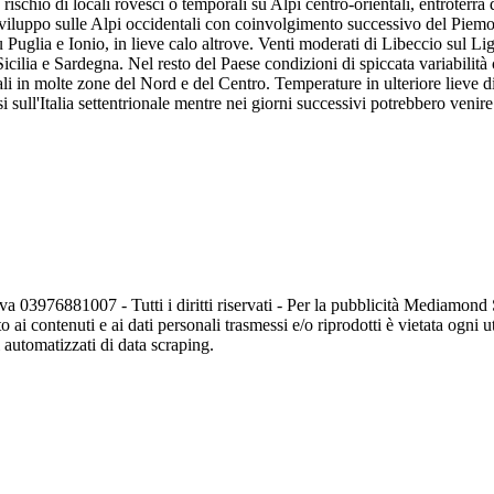
ischio di locali rovesci o temporali su Alpi centro-orientali, entroterra
 sviluppo sulle Alpi occidentali con coinvolgimento successivo del Piem
 Puglia e Ionio, in lieve calo altrove. Venti moderati di Libeccio sul Li
icilia e Sardegna. Nel resto del Paese condizioni di spiccata variabilità 
li in molte zone del Nord e del Centro. Temperature in ulteriore lieve d
sull'Italia settentrionale mentre nei giorni successivi potrebbero venire
va 03976881007 - Tutti i diritti riservati - Per la pubblicità Mediamon
o ai contenuti e ai dati personali trasmessi e/o riprodotti è vietata ogni 
zi automatizzati di data scraping.