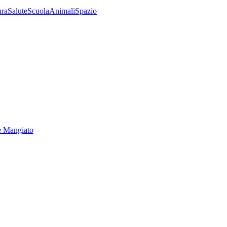
ura
Salute
Scuola
Animali
Spazio
e Mangiato