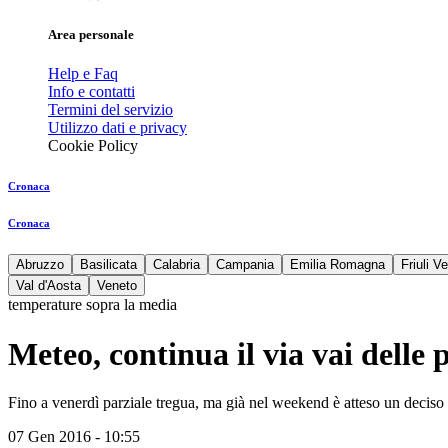
Area personale
Help e Faq
Info e contatti
Termini del servizio
Utilizzo dati e privacy
Cookie Policy
Cronaca
Cronaca
Abruzzo
Basilicata
Calabria
Campania
Emilia Romagna
Friuli V
Val d'Aosta
Veneto
temperature sopra la media
Meteo, continua il via vai delle
Fino a venerdì parziale tregua, ma già nel weekend è atteso un deciso 
07 Gen 2016 - 10:55