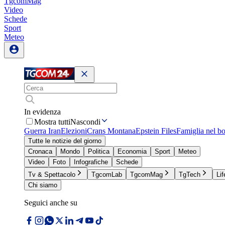
TgcomMag
Video
Schede
Sport
Meteo
In evidenza
Mostra tutti
Nascondi
Guerra Iran
Elezioni
Crans Montana
Epstein Files
Famiglia nel b
Tutte le notizie del giorno
Cronaca
Mondo
Politica
Economia
Sport
Meteo
Video
Foto
Infografiche
Schede
Tv & Spettacolo
TgcomLab
TgcomMag
TgTech
Lif
Chi siamo
Seguici anche su