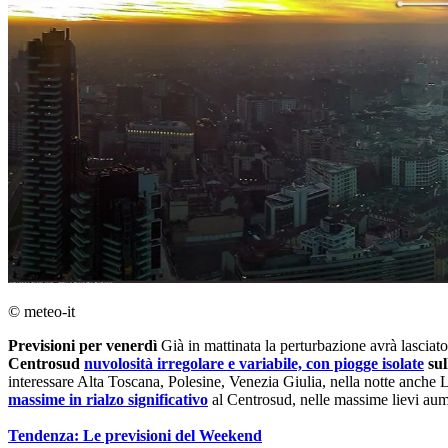
© meteo-it
Previsioni per venerdì
Già in mattinata la perturbazione avrà lasciat
Centrosud
nuvolosità irregolare e variabile, con piogge isolate
sul
interessare Alta Toscana, Polesine, Venezia Giulia, nella notte anche L
massime in rialzo significativo
al Centrosud, nelle massime lievi aume
Tendenza: Le previsioni del Weekend