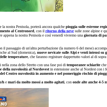
 la nostra Penisola, porterà ancora qualche
pioggia sulle estreme regi
amento al Centronord
, con il
ritorno della neve
sulle zone alpine e qu
ire appena la nostra Penisola e così venerdì vivremo una
giornata di pa
on il passaggio di un'altra perturbazione (la numero 6 del mese) accomp
anche al Sud (domenica),
nuove nevicate sulle Alpi e venti intensi su 
 delle temperature
, che faranno registrare dappertutto valori al di sopra
ti nella zona dello Stretto con una fase poi di
temporanee schiarite
che 
le della nuvolosità al Nordovest
in estensione anche al Nordest con i f
o del Centro nuvolosità in aumento e nel pomeriggio rischio di piogg
m/h
e
mari da molto mossi a molto agitati
, con
onde alte anche 4-5
m