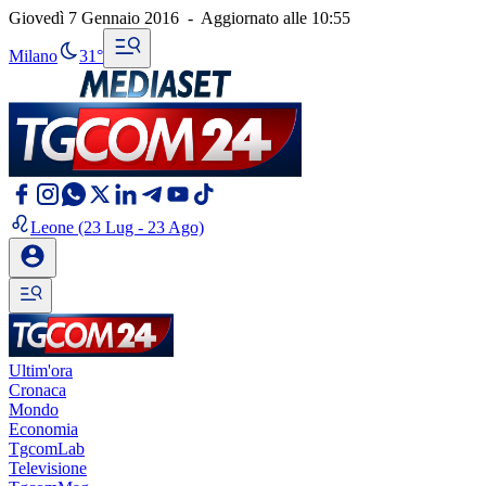
Giovedì 7 Gennaio 2016
-
Aggiornato alle
10:55
Milano
31°
Leone
(23 Lug - 23 Ago)
Ultim'ora
Cronaca
Mondo
Economia
TgcomLab
Televisione