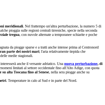
oni meridionali
. Nel frattempo un'altra perturbazione, la numero 5 di
alche pioggia sulle regioni centrali tirreniche, specie nella seconda
rziale tregua
, con nuvole alternate a temporanee schiarite e poche
agnata da piogge sparse e a tratti anche intense prima al Centronord
gran parte dei nostri mari
; l'aria relativamente tiepida che
 delle medie stagionali.
interesserà anche il versante adriatico. Una
nuova perturbazione
, di
enomeni limitati al settore occidentale fino all'Alto Adige, con quota
e su alta Toscana fino al Senese
, nella sera
piogge anche su
etri
. Temperature in calo al Sud e in parte del Nord.