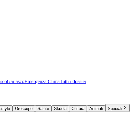
osco
Garlasco
Emergenza Clima
Tutti i dossier
estyle
Oroscopo
Salute
Skuola
Cultura
Animali
Speciali