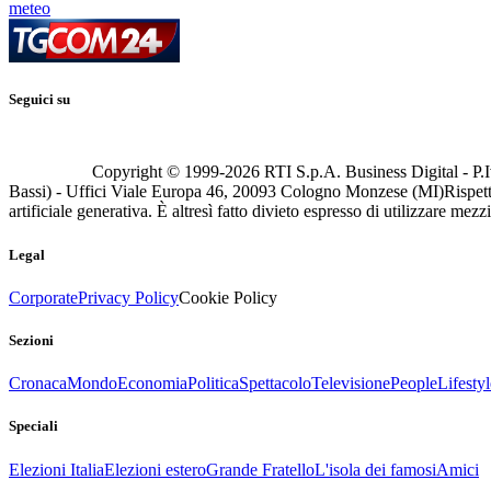
meteo
Seguici su
Copyright © 1999-
2026
RTI S.p.A. Business Digital - P.I
Bassi) - Uffici Viale Europa 46, 20093 Cologno Monzese (MI)
Rispett
artificiale generativa. È altresì fatto divieto espresso di utilizzare mez
Legal
Corporate
Privacy Policy
Cookie Policy
Sezioni
Cronaca
Mondo
Economia
Politica
Spettacolo
Televisione
People
Lifestyl
Speciali
Elezioni Italia
Elezioni estero
Grande Fratello
L'isola dei famosi
Amici