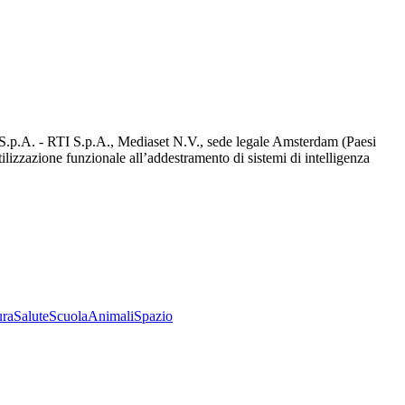
d S.p.A. - RTI S.p.A., Mediaset N.V., sede legale Amsterdam (Paesi
utilizzazione funzionale all’addestramento di sistemi di intelligenza
ura
Salute
Scuola
Animali
Spazio