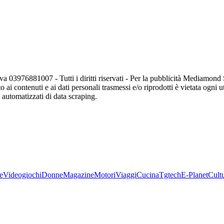
va 03976881007 - Tutti i diritti riservati - Per la pubblicità Mediamon
o ai contenuti e ai dati personali trasmessi e/o riprodotti è vietata ogni 
zi automatizzati di data scraping.
e
Videogiochi
Donne
Magazine
Motori
Viaggi
Cucina
Tgtech
E-Planet
Cult