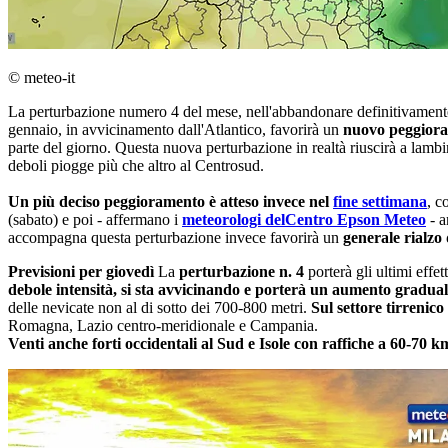
© meteo-it
La perturbazione numero 4 del mese, nell'abbandonare definitivamente
gennaio, in avvicinamento dall'Atlantico, favorirà un
nuovo peggior
parte del giorno. Questa nuova perturbazione in realtà riuscirà a lamb
deboli piogge più che altro al Centrosud.
Un più deciso peggioramento è atteso invece nel
fine settimana
, c
(sabato) e poi - affermano i
meteorologi del
Centro Epson Meteo
- 
accompagna questa perturbazione invece favorirà un
generale rialzo
Previsioni per giovedì
La
perturbazione n. 4
porterà gli ultimi effet
debole intensità, si sta avvicinando e porterà un aumento gradua
delle nevicate non al di sotto dei 700-800 metri.
Sul settore tirrenic
Romagna, Lazio centro-meridionale e Campania.
Venti anche forti occidentali al Sud e Isole con raffiche a 60-70 k