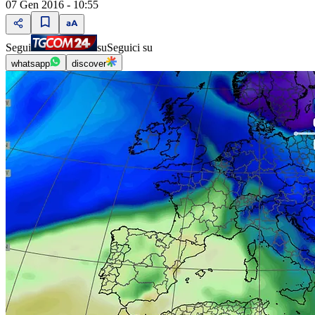
07 Gen 2016 - 10:55
Segui
su
Seguici su
whatsapp
discover