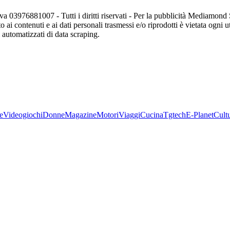
va 03976881007 - Tutti i diritti riservati - Per la pubblicità Mediamon
o ai contenuti e ai dati personali trasmessi e/o riprodotti è vietata ogni 
zi automatizzati di data scraping.
e
Videogiochi
Donne
Magazine
Motori
Viaggi
Cucina
Tgtech
E-Planet
Cult