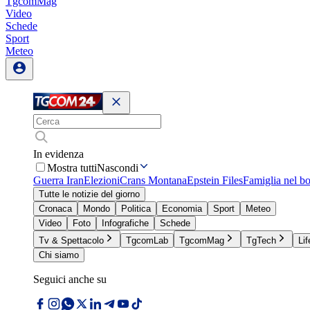
TgcomMag
Video
Schede
Sport
Meteo
In evidenza
Mostra tutti
Nascondi
Guerra Iran
Elezioni
Crans Montana
Epstein Files
Famiglia nel b
Tutte le notizie del giorno
Cronaca
Mondo
Politica
Economia
Sport
Meteo
Video
Foto
Infografiche
Schede
Tv & Spettacolo
TgcomLab
TgcomMag
TgTech
Lif
Chi siamo
Seguici anche su