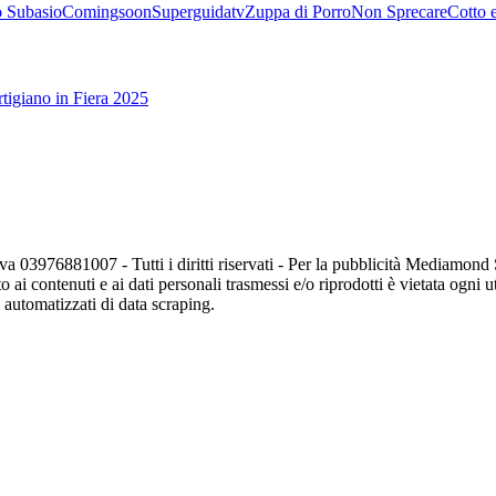
 Subasio
Comingsoon
Superguidatv
Zuppa di Porro
Non Sprecare
Cotto 
tigiano in Fiera 2025
va 03976881007 - Tutti i diritti riservati - Per la pubblicità Mediamon
o ai contenuti e ai dati personali trasmessi e/o riprodotti è vietata ogni 
zi automatizzati di data scraping.