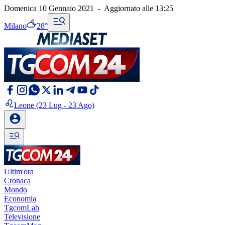
Domenica 10 Gennaio 2021
-
Aggiornato alle
13:25
Milano
28°
Leone
(23 Lug - 23 Ago)
Ultim'ora
Cronaca
Mondo
Economia
TgcomLab
Televisione