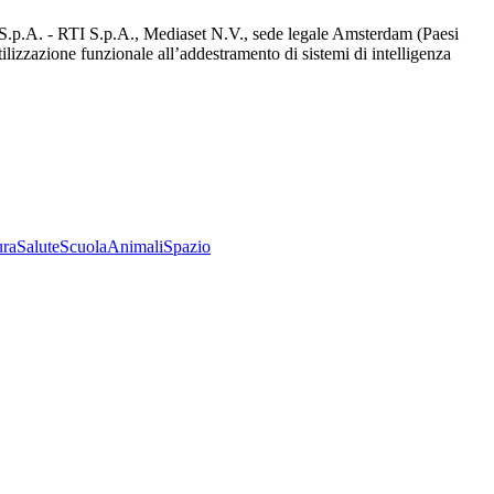
d S.p.A. - RTI S.p.A., Mediaset N.V., sede legale Amsterdam (Paesi
utilizzazione funzionale all’addestramento di sistemi di intelligenza
ura
Salute
Scuola
Animali
Spazio