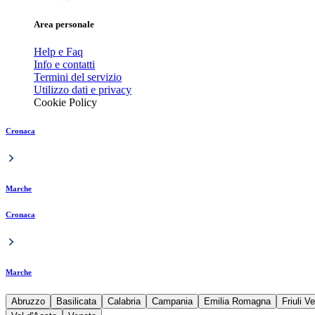
Area personale
Help e Faq
Info e contatti
Termini del servizio
Utilizzo dati e privacy
Cookie Policy
Cronaca
Marche
Cronaca
Marche
Abruzzo
Basilicata
Calabria
Campania
Emilia Romagna
Friuli V