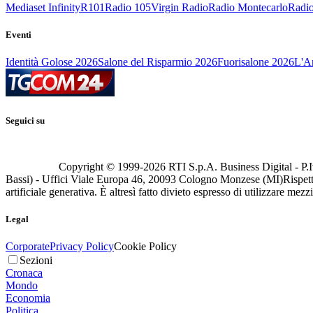
Mediaset Infinity
R101
Radio 105
Virgin Radio
Radio Montecarlo
Radio
Eventi
Identità Golose 2026
Salone del Risparmio 2026
Fuorisalone 2026
L'Ar
Seguici su
Copyright © 1999-
2026
RTI S.p.A. Business Digital - P.I
Bassi) - Uffici Viale Europa 46, 20093 Cologno Monzese (MI)
Rispett
artificiale generativa. È altresì fatto divieto espresso di utilizzare mez
Legal
Corporate
Privacy Policy
Cookie Policy
Sezioni
Cronaca
Mondo
Economia
Politica