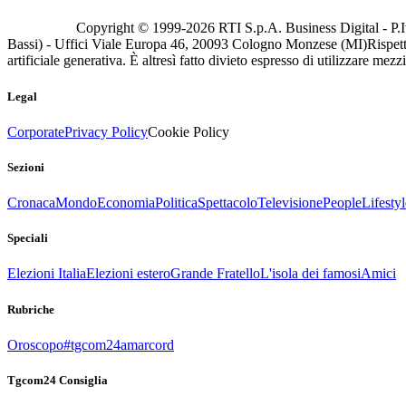
Copyright © 1999-
2026
RTI S.p.A. Business Digital - P.I
Bassi) - Uffici Viale Europa 46, 20093 Cologno Monzese (MI)
Rispett
artificiale generativa. È altresì fatto divieto espresso di utilizzare mez
Legal
Corporate
Privacy Policy
Cookie Policy
Sezioni
Cronaca
Mondo
Economia
Politica
Spettacolo
Televisione
People
Lifestyl
Speciali
Elezioni Italia
Elezioni estero
Grande Fratello
L'isola dei famosi
Amici
Rubriche
Oroscopo
#tgcom24amarcord
Tgcom24 Consiglia