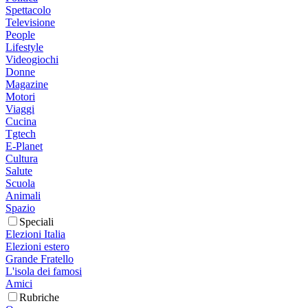
Spettacolo
Televisione
People
Lifestyle
Videogiochi
Donne
Magazine
Motori
Viaggi
Cucina
Tgtech
E-Planet
Cultura
Salute
Scuola
Animali
Spazio
Speciali
Elezioni Italia
Elezioni estero
Grande Fratello
L'isola dei famosi
Amici
Rubriche