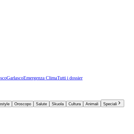
osco
Garlasco
Emergenza Clima
Tutti i dossier
estyle
Oroscopo
Salute
Skuola
Cultura
Animali
Speciali