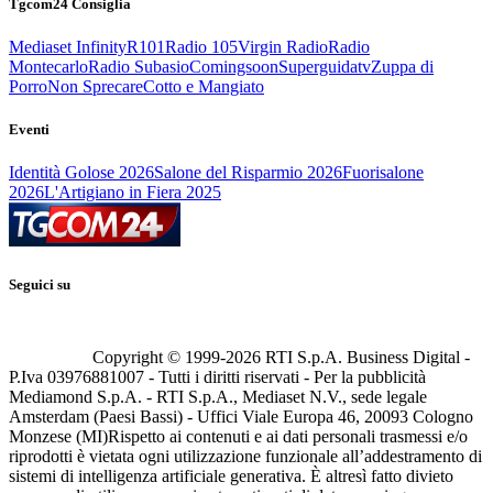
Tgcom24 Consiglia
Mediaset Infinity
R101
Radio 105
Virgin Radio
Radio
Montecarlo
Radio Subasio
Comingsoon
Superguidatv
Zuppa di
Porro
Non Sprecare
Cotto e Mangiato
Eventi
Identità Golose 2026
Salone del Risparmio 2026
Fuorisalone
2026
L'Artigiano in Fiera 2025
Seguici su
Copyright © 1999-
2026
RTI S.p.A. Business Digital -
P.Iva 03976881007 - Tutti i diritti riservati - Per la pubblicità
Mediamond S.p.A. - RTI S.p.A., Mediaset N.V., sede legale
Amsterdam (Paesi Bassi) - Uffici Viale Europa 46, 20093 Cologno
Monzese (MI)
Rispetto ai contenuti e ai dati personali trasmessi e/o
riprodotti è vietata ogni utilizzazione funzionale all’addestramento di
sistemi di intelligenza artificiale generativa. È altresì fatto divieto