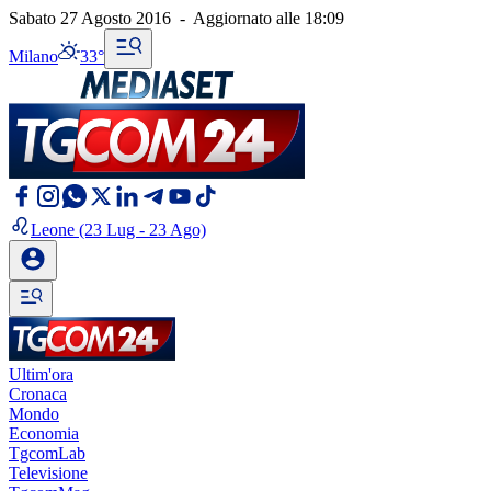
Sabato 27 Agosto 2016
-
Aggiornato alle
18:09
Milano
33°
Leone
(23 Lug - 23 Ago)
Ultim'ora
Cronaca
Mondo
Economia
TgcomLab
Televisione