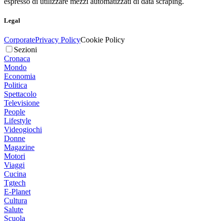
espresso di utilizzare mezzi automatizzati di data scraping.
Legal
Corporate
Privacy Policy
Cookie Policy
Sezioni
Cronaca
Mondo
Economia
Politica
Spettacolo
Televisione
People
Lifestyle
Videogiochi
Donne
Magazine
Motori
Viaggi
Cucina
Tgtech
E-Planet
Cultura
Salute
Scuola