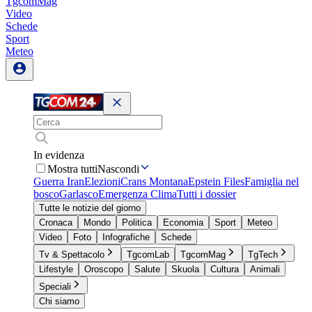
TgcomMag
Video
Schede
Sport
Meteo
In evidenza
Mostra tutti
Nascondi
Guerra Iran
Elezioni
Crans Montana
Epstein Files
Famiglia nel
bosco
Garlasco
Emergenza Clima
Tutti i dossier
Tutte le notizie del giorno
Cronaca
Mondo
Politica
Economia
Sport
Meteo
Video
Foto
Infografiche
Schede
Tv & Spettacolo
TgcomLab
TgcomMag
TgTech
Lifestyle
Oroscopo
Salute
Skuola
Cultura
Animali
Speciali
Chi siamo