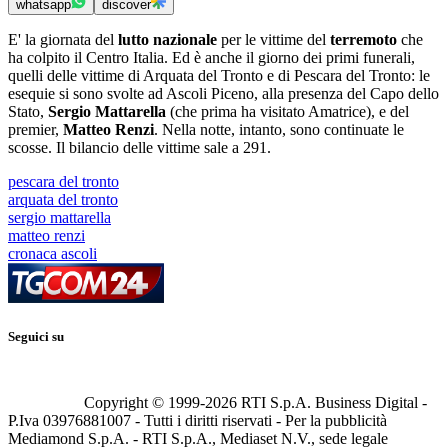
whatsapp
discover
E' la giornata del
lutto nazionale
per le vittime del
terremoto
che
ha colpito il Centro Italia. Ed è anche il giorno dei primi funerali,
quelli delle vittime di Arquata del Tronto e di Pescara del Tronto: le
esequie si sono svolte ad Ascoli Piceno, alla presenza del Capo dello
Stato,
Sergio Mattarella
(che prima ha visitato Amatrice), e del
premier,
Matteo Renzi
. Nella notte, intanto, sono continuate le
scosse. Il bilancio delle vittime sale a 291.
pescara del tronto
arquata del tronto
sergio mattarella
matteo renzi
cronaca ascoli
Seguici su
Copyright © 1999-
2026
RTI S.p.A. Business Digital -
P.Iva 03976881007 - Tutti i diritti riservati - Per la pubblicità
Mediamond S.p.A. - RTI S.p.A., Mediaset N.V., sede legale