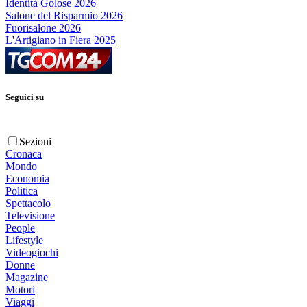
Identità Golose 2026
Salone del Risparmio 2026
Fuorisalone 2026
L'Artigiano in Fiera 2025
Seguici su
Sezioni
Cronaca
Mondo
Economia
Politica
Spettacolo
Televisione
People
Lifestyle
Videogiochi
Donne
Magazine
Motori
Viaggi