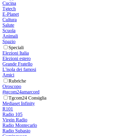
Cucina
Tgtech
E-Planet
Cultura
Salute
Scuola
Animali
Spazio
Speciali
Elezioni Italia
Elezioni estero
Grande Fratello
L'isola dei famosi
Amici
Rubriche
Oroscopo
#tgcom24amarcord
Tgcom24 Consiglia
Mediaset Infinity
R101
Radio 105
Virgin Radio
Radio Montecarlo
Radio Subasio