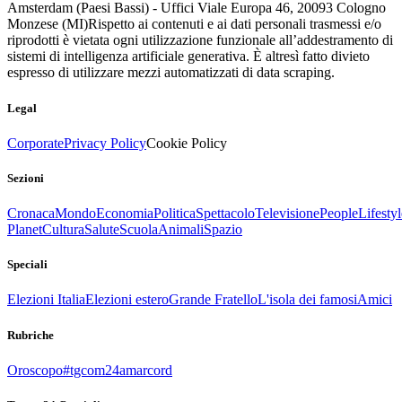
Amsterdam (Paesi Bassi) - Uffici Viale Europa 46, 20093 Cologno
Monzese (MI)
Rispetto ai contenuti e ai dati personali trasmessi e/o
riprodotti è vietata ogni utilizzazione funzionale all’addestramento di
sistemi di intelligenza artificiale generativa. È altresì fatto divieto
espresso di utilizzare mezzi automatizzati di data scraping.
Legal
Corporate
Privacy Policy
Cookie Policy
Sezioni
Cronaca
Mondo
Economia
Politica
Spettacolo
Televisione
People
Lifestyl
Planet
Cultura
Salute
Scuola
Animali
Spazio
Speciali
Elezioni Italia
Elezioni estero
Grande Fratello
L'isola dei famosi
Amici
Rubriche
Oroscopo
#tgcom24amarcord