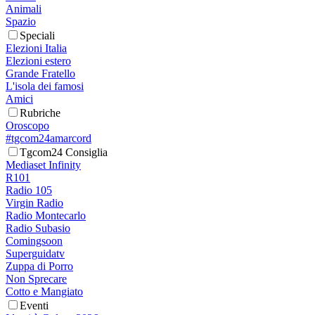
Animali
Spazio
Speciali
Elezioni Italia
Elezioni estero
Grande Fratello
L'isola dei famosi
Amici
Rubriche
Oroscopo
#tgcom24amarcord
Tgcom24 Consiglia
Mediaset Infinity
R101
Radio 105
Virgin Radio
Radio Montecarlo
Radio Subasio
Comingsoon
Superguidatv
Zuppa di Porro
Non Sprecare
Cotto e Mangiato
Eventi