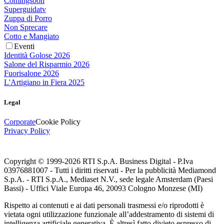
Comingsoon
Superguidatv
Zuppa di Porro
Non Sprecare
Cotto e Mangiato
Eventi
Identità Golose 2026
Salone del Risparmio 2026
Fuorisalone 2026
L'Artigiano in Fiera 2025
Legal
Corporate
Cookie Policy
Privacy Policy
Copyright © 1999-
2026
RTI S.p.A. Business Digital - P.Iva
03976881007 - Tutti i diritti riservati - Per la pubblicità Mediamond
S.p.A. - RTI S.p.A., Mediaset N.V., sede legale Amsterdam (Paesi
Bassi) - Uffici Viale Europa 46, 20093 Cologno Monzese (MI)
Rispetto ai contenuti e ai dati personali trasmessi e/o riprodotti è
vietata ogni utilizzazione funzionale all’addestramento di sistemi di
intelligenza artificiale generativa. È altresì fatto divieto espresso di