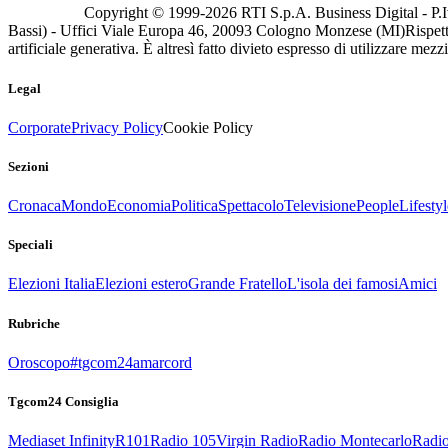
Copyright © 1999-
2026
RTI S.p.A. Business Digital - P.I
Bassi) - Uffici Viale Europa 46, 20093 Cologno Monzese (MI)
Rispett
artificiale generativa. È altresì fatto divieto espresso di utilizzare mez
Legal
Corporate
Privacy Policy
Cookie Policy
Sezioni
Cronaca
Mondo
Economia
Politica
Spettacolo
Televisione
People
Lifestyl
Speciali
Elezioni Italia
Elezioni estero
Grande Fratello
L'isola dei famosi
Amici
Rubriche
Oroscopo
#tgcom24amarcord
Tgcom24 Consiglia
Mediaset Infinity
R101
Radio 105
Virgin Radio
Radio Montecarlo
Radio