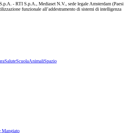
d S.p.A. - RTI S.p.A., Mediaset N.V., sede legale Amsterdam (Paesi
utilizzazione funzionale all’addestramento di sistemi di intelligenza
ura
Salute
Scuola
Animali
Spazio
e Mangiato