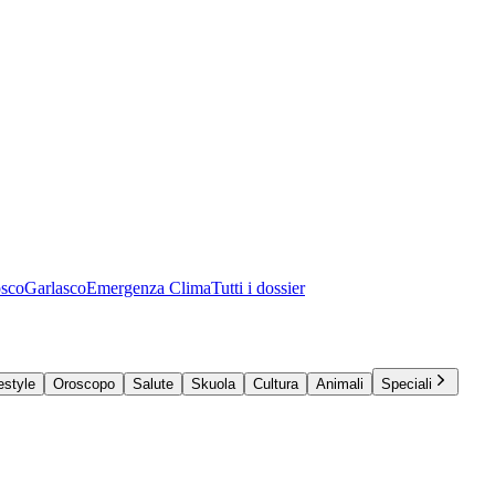
osco
Garlasco
Emergenza Clima
Tutti i dossier
estyle
Oroscopo
Salute
Skuola
Cultura
Animali
Speciali