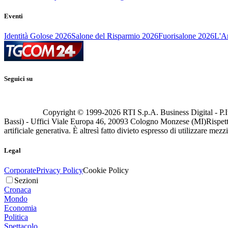
Eventi
Identità Golose 2026
Salone del Risparmio 2026
Fuorisalone 2026
L'Ar
Seguici su
Copyright © 1999-
2026
RTI S.p.A. Business Digital - P.I
Bassi) - Uffici Viale Europa 46, 20093 Cologno Monzese (MI)
Rispett
artificiale generativa. È altresì fatto divieto espresso di utilizzare mez
Legal
Corporate
Privacy Policy
Cookie Policy
Sezioni
Cronaca
Mondo
Economia
Politica
Spettacolo