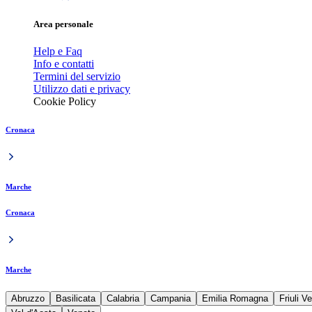
Area personale
Help e Faq
Info e contatti
Termini del servizio
Utilizzo dati e privacy
Cookie Policy
Cronaca
Marche
Cronaca
Marche
Abruzzo
Basilicata
Calabria
Campania
Emilia Romagna
Friuli V