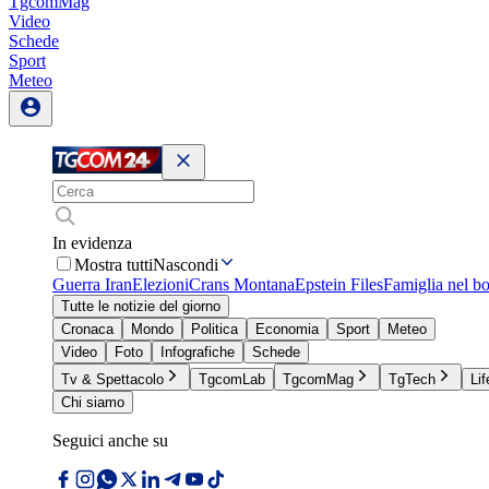
TgcomMag
Video
Schede
Sport
Meteo
In evidenza
Mostra tutti
Nascondi
Guerra Iran
Elezioni
Crans Montana
Epstein Files
Famiglia nel b
Tutte le notizie del giorno
Cronaca
Mondo
Politica
Economia
Sport
Meteo
Video
Foto
Infografiche
Schede
Tv & Spettacolo
TgcomLab
TgcomMag
TgTech
Lif
Chi siamo
Seguici anche su