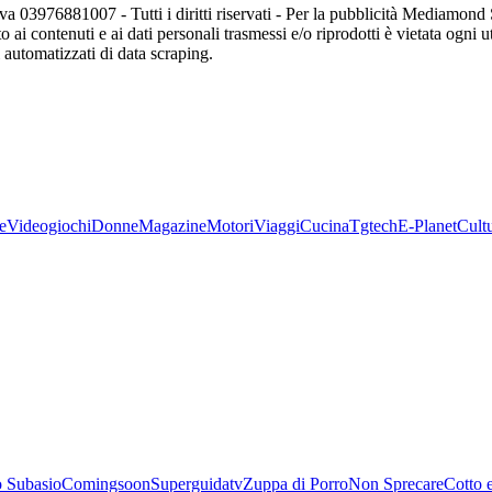
va 03976881007 - Tutti i diritti riservati - Per la pubblicità Mediamon
o ai contenuti e ai dati personali trasmessi e/o riprodotti è vietata ogni 
zi automatizzati di data scraping.
e
Videogiochi
Donne
Magazine
Motori
Viaggi
Cucina
Tgtech
E-Planet
Cult
 Subasio
Comingsoon
Superguidatv
Zuppa di Porro
Non Sprecare
Cotto 