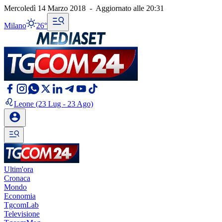
Mercoledì 14 Marzo 2018
-
Aggiornato alle
20:31
Milano
26°
Leone
(23 Lug - 23 Ago)
Ultim'ora
Cronaca
Mondo
Economia
TgcomLab
Televisione