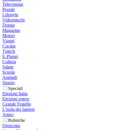
Televisione
People
Lifestyle
Videogiochi
Donne
Magazine
Motori
Viaggi
Cucina
Tgtech
E-Planet
Cultura
Salute
Scuola
Animali
Spazio
Speciali
Elezioni Italia
Elezioni estero
Grande Fratello
L'isola dei famosi
Amici
Rubriche
Oroscopo