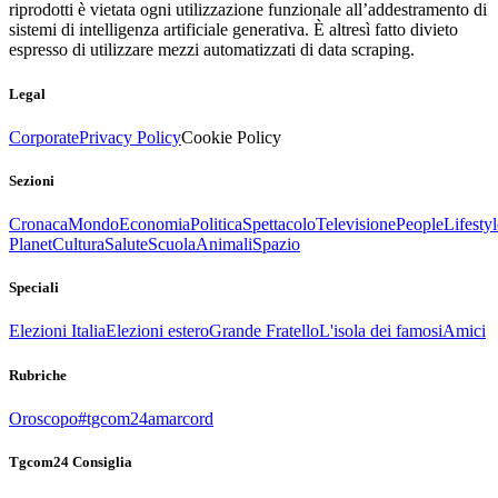
riprodotti è vietata ogni utilizzazione funzionale all’addestramento di
sistemi di intelligenza artificiale generativa. È altresì fatto divieto
espresso di utilizzare mezzi automatizzati di data scraping.
Legal
Corporate
Privacy Policy
Cookie Policy
Sezioni
Cronaca
Mondo
Economia
Politica
Spettacolo
Televisione
People
Lifestyl
Planet
Cultura
Salute
Scuola
Animali
Spazio
Speciali
Elezioni Italia
Elezioni estero
Grande Fratello
L'isola dei famosi
Amici
Rubriche
Oroscopo
#tgcom24amarcord
Tgcom24 Consiglia