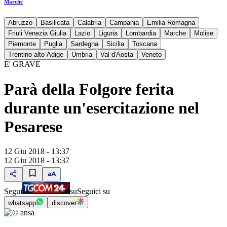
Marche
Abruzzo
Basilicata
Calabria
Campania
Emilia Romagna
Friuli Venezia Giulia
Lazio
Liguria
Lombardia
Marche
Molise
Piemonte
Puglia
Sardegna
Sicilia
Toscana
Trentino alto Adige
Umbria
Val d'Aosta
Veneto
E' GRAVE
Parà della Folgore ferita
durante un'esercitazione nel
Pesarese
12 Giu 2018 - 13:37
12 Giu 2018 - 13:37
Segui
su
Seguici su
whatsapp
discover