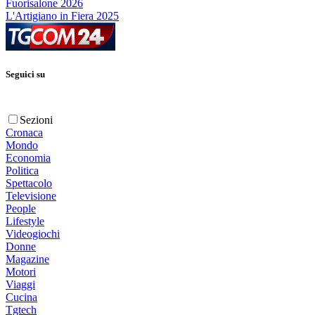
Fuorisalone 2026
L'Artigiano in Fiera 2025
Seguici su
Sezioni
Cronaca
Mondo
Economia
Politica
Spettacolo
Televisione
People
Lifestyle
Videogiochi
Donne
Magazine
Motori
Viaggi
Cucina
Tgtech