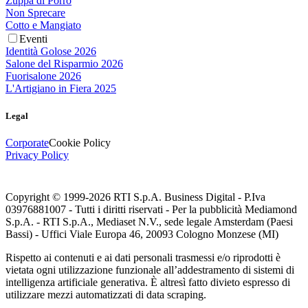
Zuppa di Porro
Non Sprecare
Cotto e Mangiato
Eventi
Identità Golose 2026
Salone del Risparmio 2026
Fuorisalone 2026
L'Artigiano in Fiera 2025
Legal
Corporate
Cookie Policy
Privacy Policy
Copyright © 1999-
2026
RTI S.p.A. Business Digital - P.Iva
03976881007 - Tutti i diritti riservati - Per la pubblicità Mediamond
S.p.A. - RTI S.p.A., Mediaset N.V., sede legale Amsterdam (Paesi
Bassi) - Uffici Viale Europa 46, 20093 Cologno Monzese (MI)
Rispetto ai contenuti e ai dati personali trasmessi e/o riprodotti è
vietata ogni utilizzazione funzionale all’addestramento di sistemi di
intelligenza artificiale generativa. È altresì fatto divieto espresso di
utilizzare mezzi automatizzati di data scraping.