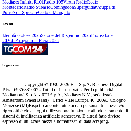
Mediaset Infinity
R101
Radio 105
Virgin Radio
Radio
Montecarlo
Radio Subasio
Comingsoon
Superguidatv
Zuppa di
Porro
Non Sprecare
Cotto e Mangiato
Eventi
Identità Golose 2026
Salone del Risparmio 2026
Fuorisalone
2026
L'Artigiano in Fiera 2025
Seguici su
Copyright © 1999-
2026
RTI S.p.A. Business Digital -
P.Iva 03976881007 - Tutti i diritti riservati - Per la pubblicità
Mediamond S.p.A. - RTI S.p.A., Mediaset N.V., sede legale
Amsterdam (Paesi Bassi) - Uffici Viale Europa 46, 20093 Cologno
Monzese (MI)
Rispetto ai contenuti e ai dati personali trasmessi e/o
riprodotti è vietata ogni utilizzazione funzionale all’addestramento di
sistemi di intelligenza artificiale generativa. È altresì fatto divieto
espresso di utilizzare mezzi automatizzati di data scraping.