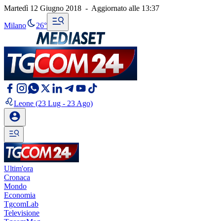
Martedì 12 Giugno 2018
-
Aggiornato alle
13:37
Milano
26°
Leone
(23 Lug - 23 Ago)
Ultim'ora
Cronaca
Mondo
Economia
TgcomLab
Televisione