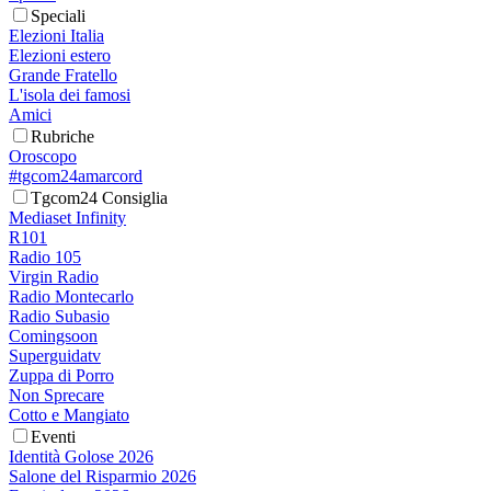
Speciali
Elezioni Italia
Elezioni estero
Grande Fratello
L'isola dei famosi
Amici
Rubriche
Oroscopo
#tgcom24amarcord
Tgcom24 Consiglia
Mediaset Infinity
R101
Radio 105
Virgin Radio
Radio Montecarlo
Radio Subasio
Comingsoon
Superguidatv
Zuppa di Porro
Non Sprecare
Cotto e Mangiato
Eventi
Identità Golose 2026
Salone del Risparmio 2026