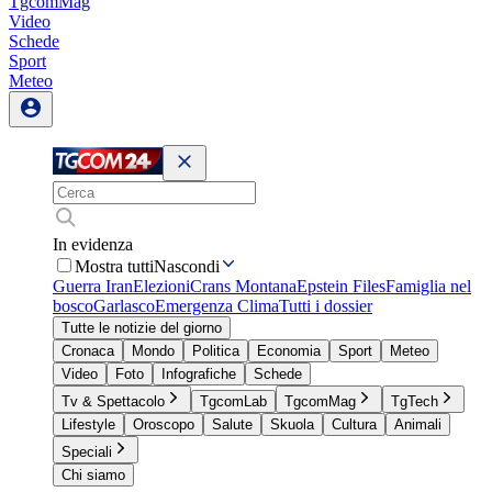
TgcomMag
Video
Schede
Sport
Meteo
In evidenza
Mostra tutti
Nascondi
Guerra Iran
Elezioni
Crans Montana
Epstein Files
Famiglia nel
bosco
Garlasco
Emergenza Clima
Tutti i dossier
Tutte le notizie del giorno
Cronaca
Mondo
Politica
Economia
Sport
Meteo
Video
Foto
Infografiche
Schede
Tv & Spettacolo
TgcomLab
TgcomMag
TgTech
Lifestyle
Oroscopo
Salute
Skuola
Cultura
Animali
Speciali
Chi siamo