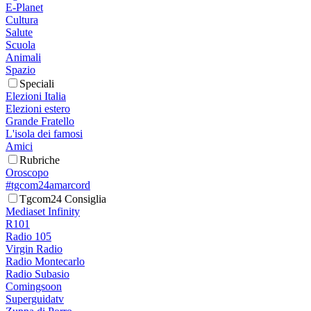
E-Planet
Cultura
Salute
Scuola
Animali
Spazio
Speciali
Elezioni Italia
Elezioni estero
Grande Fratello
L'isola dei famosi
Amici
Rubriche
Oroscopo
#tgcom24amarcord
Tgcom24 Consiglia
Mediaset Infinity
R101
Radio 105
Virgin Radio
Radio Montecarlo
Radio Subasio
Comingsoon
Superguidatv