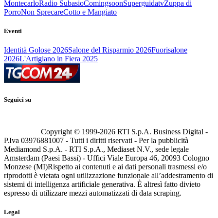
Montecarlo
Radio Subasio
Comingsoon
Superguidatv
Zuppa di
Porro
Non Sprecare
Cotto e Mangiato
Eventi
Identità Golose 2026
Salone del Risparmio 2026
Fuorisalone
2026
L'Artigiano in Fiera 2025
Seguici su
Copyright © 1999-
2026
RTI S.p.A. Business Digital -
P.Iva 03976881007 - Tutti i diritti riservati - Per la pubblicità
Mediamond S.p.A. - RTI S.p.A., Mediaset N.V., sede legale
Amsterdam (Paesi Bassi) - Uffici Viale Europa 46, 20093 Cologno
Monzese (MI)
Rispetto ai contenuti e ai dati personali trasmessi e/o
riprodotti è vietata ogni utilizzazione funzionale all’addestramento di
sistemi di intelligenza artificiale generativa. È altresì fatto divieto
espresso di utilizzare mezzi automatizzati di data scraping.
Legal