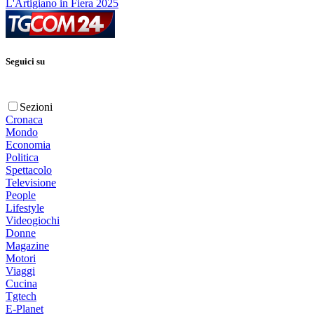
L'Artigiano in Fiera 2025
Seguici su
Sezioni
Cronaca
Mondo
Economia
Politica
Spettacolo
Televisione
People
Lifestyle
Videogiochi
Donne
Magazine
Motori
Viaggi
Cucina
Tgtech
E-Planet