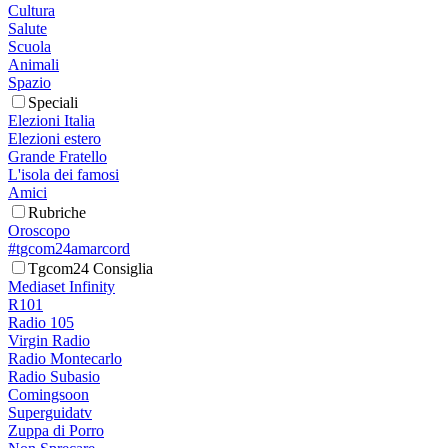
Cultura
Salute
Scuola
Animali
Spazio
Speciali
Elezioni Italia
Elezioni estero
Grande Fratello
L'isola dei famosi
Amici
Rubriche
Oroscopo
#tgcom24amarcord
Tgcom24 Consiglia
Mediaset Infinity
R101
Radio 105
Virgin Radio
Radio Montecarlo
Radio Subasio
Comingsoon
Superguidatv
Zuppa di Porro