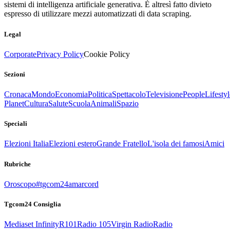
sistemi di intelligenza artificiale generativa. È altresì fatto divieto
espresso di utilizzare mezzi automatizzati di data scraping.
Legal
Corporate
Privacy Policy
Cookie Policy
Sezioni
Cronaca
Mondo
Economia
Politica
Spettacolo
Televisione
People
Lifestyl
Planet
Cultura
Salute
Scuola
Animali
Spazio
Speciali
Elezioni Italia
Elezioni estero
Grande Fratello
L'isola dei famosi
Amici
Rubriche
Oroscopo
#tgcom24amarcord
Tgcom24 Consiglia
Mediaset Infinity
R101
Radio 105
Virgin Radio
Radio