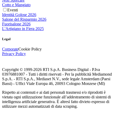
Non Sprecare
Cotto e Mangiato
Eventi
Identità Golose 2026
Salone del Risparmio 2026
Fuorisalone 2026
L'Artigiano in Fiera 2025
Legal
Corporate
Cookie Policy
Privacy Policy
Copyright © 1999-
2026
RTI S.p.A. Business Digital - P.Iva
03976881007 - Tutti i diritti riservati - Per la pubblicità Mediamond
S.p.A. - RTI S.p.A., Mediaset N.V., sede legale Amsterdam (Paesi
Bassi) - Uffici Viale Europa 46, 20093 Cologno Monzese (MI)
Rispetto ai contenuti e ai dati personali trasmessi e/o riprodotti è
vietata ogni utilizzazione funzionale all’addestramento di sistemi di
intelligenza artificiale generativa. È altresì fatto divieto espresso di
utilizzare mezzi automatizzati di data scraping.