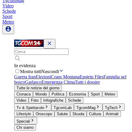
TgcomMag
Video
Schede
Sport
Meteo
In evidenza
Mostra tutti
Nascondi
Guerra Iran
Elezioni
Crans Montana
Epstein Files
Famiglia nel
bosco
Garlasco
Emergenza Clima
Tutti i dossier
Tutte le notizie del giorno
Cronaca
Mondo
Politica
Economia
Sport
Meteo
Video
Foto
Infografiche
Schede
Tv & Spettacolo
TgcomLab
TgcomMag
TgTech
Lifestyle
Oroscopo
Salute
Skuola
Cultura
Animali
Speciali
Chi siamo