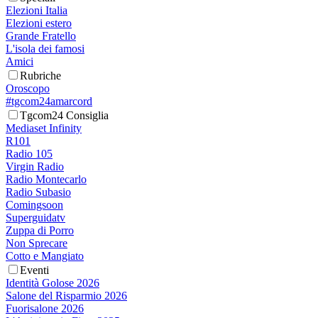
Elezioni Italia
Elezioni estero
Grande Fratello
L'isola dei famosi
Amici
Rubriche
Oroscopo
#tgcom24amarcord
Tgcom24 Consiglia
Mediaset Infinity
R101
Radio 105
Virgin Radio
Radio Montecarlo
Radio Subasio
Comingsoon
Superguidatv
Zuppa di Porro
Non Sprecare
Cotto e Mangiato
Eventi
Identità Golose 2026
Salone del Risparmio 2026
Fuorisalone 2026