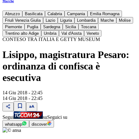
Marche
Abruzzo
Basilicata
Calabria
Campania
Emilia Romagna
Friuli Venezia Giulia
Lazio
Liguria
Lombardia
Marche
Molise
Piemonte
Puglia
Sardegna
Sicilia
Toscana
Trentino alto Adige
Umbria
Val d'Aosta
Veneto
CONTESO TRA ITALIA E GETTY MUSEUM
Lisippo, magistratura Pesaro:
ordinanza di confisca è
esecutiva
14 Giu 2018 - 22:45
14 Giu 2018 - 22:45
Segui
su
Seguici su
whatsapp
discover