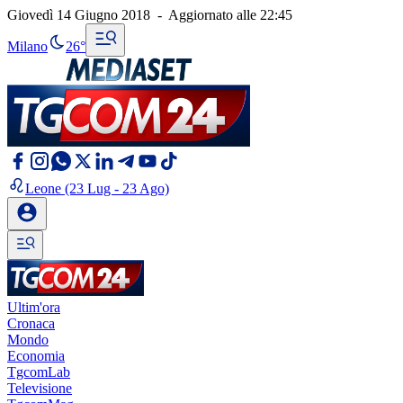
Giovedì 14 Giugno 2018
-
Aggiornato alle
22:45
Milano
26°
Leone
(23 Lug - 23 Ago)
Ultim'ora
Cronaca
Mondo
Economia
TgcomLab
Televisione