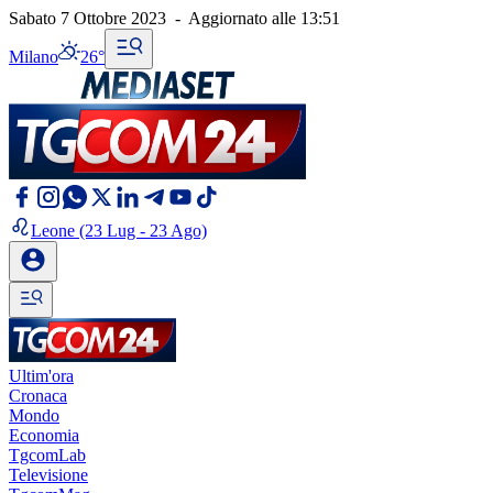
Sabato 7 Ottobre 2023
-
Aggiornato alle
13:51
Milano
26°
Leone
(23 Lug - 23 Ago)
Ultim'ora
Cronaca
Mondo
Economia
TgcomLab
Televisione