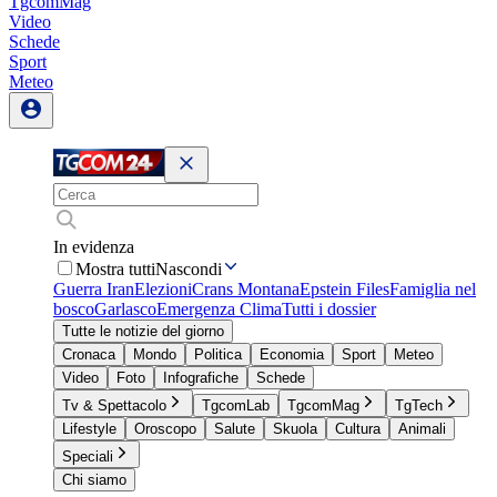
TgcomMag
Video
Schede
Sport
Meteo
In evidenza
Mostra tutti
Nascondi
Guerra Iran
Elezioni
Crans Montana
Epstein Files
Famiglia nel
bosco
Garlasco
Emergenza Clima
Tutti i dossier
Tutte le notizie del giorno
Cronaca
Mondo
Politica
Economia
Sport
Meteo
Video
Foto
Infografiche
Schede
Tv & Spettacolo
TgcomLab
TgcomMag
TgTech
Lifestyle
Oroscopo
Salute
Skuola
Cultura
Animali
Speciali
Chi siamo