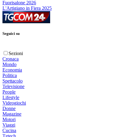
Fuorisalone 2026
L'Artigiano in Fiera 2025
Seguici su
Sezioni
Cronaca
Mondo
Economia
Politica
Spettacolo
Televisione
People
Lifestyle
Videogiochi
Donne
Magazine
Motori
Viaggi
Cucina
Tgtech