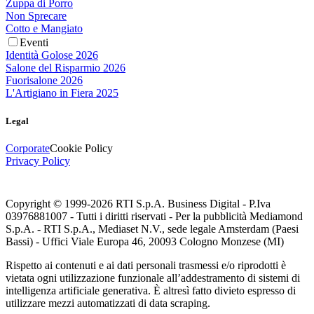
Zuppa di Porro
Non Sprecare
Cotto e Mangiato
Eventi
Identità Golose 2026
Salone del Risparmio 2026
Fuorisalone 2026
L'Artigiano in Fiera 2025
Legal
Corporate
Cookie Policy
Privacy Policy
Copyright © 1999-
2026
RTI S.p.A. Business Digital - P.Iva
03976881007 - Tutti i diritti riservati - Per la pubblicità Mediamond
S.p.A. - RTI S.p.A., Mediaset N.V., sede legale Amsterdam (Paesi
Bassi) - Uffici Viale Europa 46, 20093 Cologno Monzese (MI)
Rispetto ai contenuti e ai dati personali trasmessi e/o riprodotti è
vietata ogni utilizzazione funzionale all’addestramento di sistemi di
intelligenza artificiale generativa. È altresì fatto divieto espresso di
utilizzare mezzi automatizzati di data scraping.