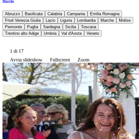
Marche
Abruzzo
Basilicata
Calabria
Campania
Emilia Romagna
Friuli Venezia Giulia
Lazio
Liguria
Lombardia
Marche
Molise
Piemonte
Puglia
Sardegna
Sicilia
Toscana
Trentino alto Adige
Umbria
Val d'Aosta
Veneto
1
di 17
Avvia slideshow
Fullscreen
Zoom