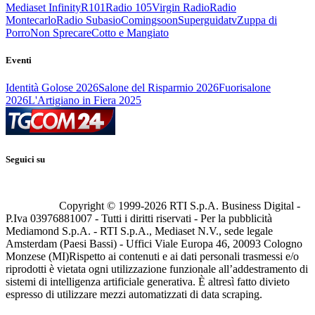
Mediaset Infinity
R101
Radio 105
Virgin Radio
Radio
Montecarlo
Radio Subasio
Comingsoon
Superguidatv
Zuppa di
Porro
Non Sprecare
Cotto e Mangiato
Eventi
Identità Golose 2026
Salone del Risparmio 2026
Fuorisalone
2026
L'Artigiano in Fiera 2025
Seguici su
Copyright © 1999-
2026
RTI S.p.A. Business Digital -
P.Iva 03976881007 - Tutti i diritti riservati - Per la pubblicità
Mediamond S.p.A. - RTI S.p.A., Mediaset N.V., sede legale
Amsterdam (Paesi Bassi) - Uffici Viale Europa 46, 20093 Cologno
Monzese (MI)
Rispetto ai contenuti e ai dati personali trasmessi e/o
riprodotti è vietata ogni utilizzazione funzionale all’addestramento di
sistemi di intelligenza artificiale generativa. È altresì fatto divieto
espresso di utilizzare mezzi automatizzati di data scraping.