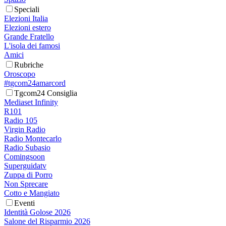
Speciali
Elezioni Italia
Elezioni estero
Grande Fratello
L'isola dei famosi
Amici
Rubriche
Oroscopo
#tgcom24amarcord
Tgcom24 Consiglia
Mediaset Infinity
R101
Radio 105
Virgin Radio
Radio Montecarlo
Radio Subasio
Comingsoon
Superguidatv
Zuppa di Porro
Non Sprecare
Cotto e Mangiato
Eventi
Identità Golose 2026
Salone del Risparmio 2026