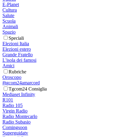
E-Planet
Cultura
Salute
Scuola
Animali
Spazio
Speciali
Elezioni Italia
Elezioni estero
Grande Fratello
L'isola dei famosi
Amici
Rubriche
Oroscopo
#tgcom24amarcord
Tgcom24 Consiglia
Mediaset Infinity
R101
Radio 105
Virgin Radio
Radio Montecarlo
Radio Subasio
Comingsoon
Superguidatv