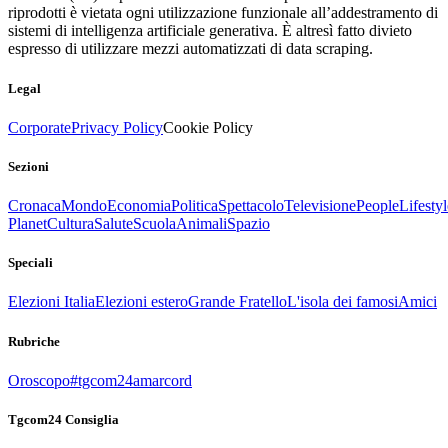
riprodotti è vietata ogni utilizzazione funzionale all’addestramento di
sistemi di intelligenza artificiale generativa. È altresì fatto divieto
espresso di utilizzare mezzi automatizzati di data scraping.
Legal
Corporate
Privacy Policy
Cookie Policy
Sezioni
Cronaca
Mondo
Economia
Politica
Spettacolo
Televisione
People
Lifestyl
Planet
Cultura
Salute
Scuola
Animali
Spazio
Speciali
Elezioni Italia
Elezioni estero
Grande Fratello
L'isola dei famosi
Amici
Rubriche
Oroscopo
#tgcom24amarcord
Tgcom24 Consiglia