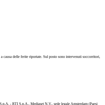
 causa delle ferite riportate. Sul posto sono intervenuti soccorritori,
d S.p.A. - RTI S.p.A., Mediaset N.V., sede legale Amsterdam (Paesi