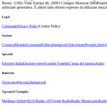
Bassi) - Uffici Viale Europa 46, 20093 Cologno Monzese (MI)
Rispett
artificiale generativa. È altresì fatto divieto espresso di utilizzare mez
Legal
Corporate
Privacy Policy
Cookie Policy
Sezioni
Cronaca
Mondo
Economia
Politica
Spettacolo
Televisione
People
Lifestyl
Speciali
Elezioni Italia
Elezioni estero
Grande Fratello
L'isola dei famosi
Amici
Rubriche
Oroscopo
#tgcom24amarcord
Tgcom24 Consiglia
Mediaset Infinity
R101
Radio 105
Virgin Radio
Radio Montecarlo
Radio