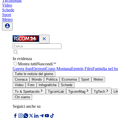
TgcomMag
Video
Schede
Sport
Meteo
In evidenza
Mostra tutti
Nascondi
Guerra Iran
Elezioni
Crans Montana
Epstein Files
Famiglia nel b
Tutte le notizie del giorno
Cronaca
Mondo
Politica
Economia
Sport
Meteo
Video
Foto
Infografiche
Schede
Tv & Spettacolo
TgcomLab
TgcomMag
TgTech
Lif
Chi siamo
Seguici anche su