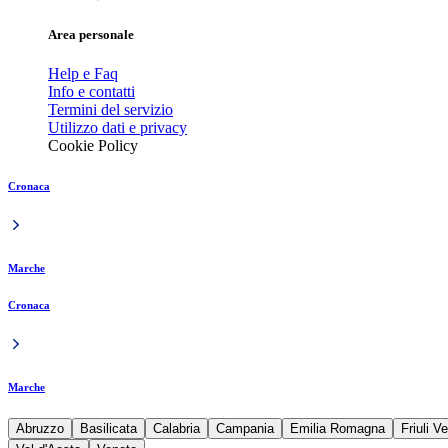
Area personale
Help e Faq
Info e contatti
Termini del servizio
Utilizzo dati e privacy
Cookie Policy
Cronaca
Marche
Cronaca
Marche
Abruzzo
Basilicata
Calabria
Campania
Emilia Romagna
Friuli V