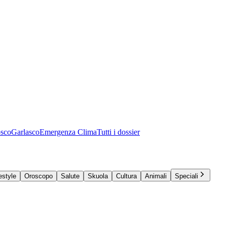
osco
Garlasco
Emergenza Clima
Tutti i dossier
estyle
Oroscopo
Salute
Skuola
Cultura
Animali
Speciali