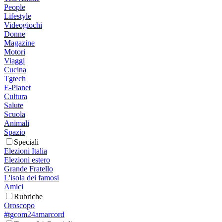
People
Lifestyle
Videogiochi
Donne
Magazine
Motori
Viaggi
Cucina
Tgtech
E-Planet
Cultura
Salute
Scuola
Animali
Spazio
Speciali
Elezioni Italia
Elezioni estero
Grande Fratello
L'isola dei famosi
Amici
Rubriche
Oroscopo
#tgcom24amarcord