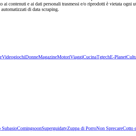
o ai contenuti e ai dati personali trasmessi e/o riprodotti è vietata ogni 
zi automatizzati di data scraping.
e
Videogiochi
Donne
Magazine
Motori
Viaggi
Cucina
Tgtech
E-Planet
Cult
 Subasio
Comingsoon
Superguidatv
Zuppa di Porro
Non Sprecare
Cotto 