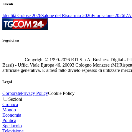
Eventi
Identità Golose 2026
Salone del Risparmio 2026
Fuorisalone 2026
L'Ar
Seguici su
Copyright © 1999-
2026
RTI S.p.A. Business Digital - P.I
Bassi) - Uffici Viale Europa 46, 20093 Cologno Monzese (MI)
Rispett
artificiale generativa. È altresì fatto divieto espresso di utilizzare mez
Legal
Corporate
Privacy Policy
Cookie Policy
Sezioni
Cronaca
Mondo
Economia
Politica
Spettacolo
Televisione