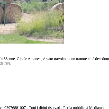
n 66enne, Gioele Albanesi, è stato travolto da un trattore ed è deceduto a
da fare.
va 03976881007 - Tutti i diritti riservati - Per la pubblicità Mediamon