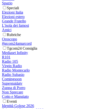
Spazio
Speciali
Elezioni Italia
Elezioni estero
Grande Fratello
L'isola dei famosi
Amici
Rubriche
Oroscopo
#tgcom24amarcord
Tgcom24 Consiglia
Mediaset Infinity
R101
Radio 105
Virgin Radio
Radio Montecarlo
Radio Subasio
Comingsoon
Superguidatv
Zuppa di Porro
Non Sprecare
Cotto e Mangiato
Eventi
Identità Golose 2026