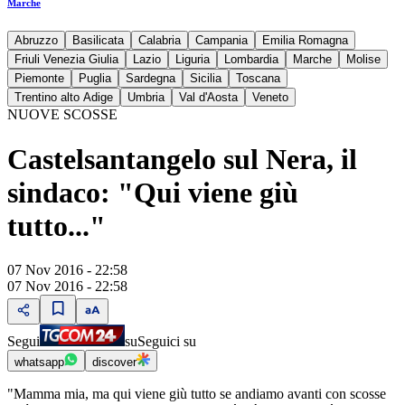
Marche
Abruzzo
Basilicata
Calabria
Campania
Emilia Romagna
Friuli Venezia Giulia
Lazio
Liguria
Lombardia
Marche
Molise
Piemonte
Puglia
Sardegna
Sicilia
Toscana
Trentino alto Adige
Umbria
Val d'Aosta
Veneto
NUOVE SCOSSE
Castelsantangelo sul Nera, il
sindaco: "Qui viene giù
tutto..."
07 Nov 2016 - 22:58
07 Nov 2016 - 22:58
Segui
su
Seguici su
whatsapp
discover
"Mamma mia, ma qui viene giù tutto se andiamo avanti con scosse