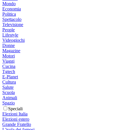
Mondo
Economia
Politica
Spettacolo
Televisione
People
Lifestyle
Videogiochi
Donne
Magazine
Motori
Viaggi
Cucina
Tgtech
E-Planet
Cultura
Salute
Scuola
Animali
Spazio
Speciali
Elezioni Italia
Elezioni estero
Grande Fratello
L'isola dei famosi