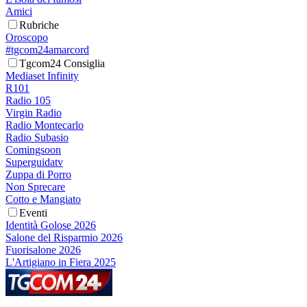
Amici
Rubriche
Oroscopo
#tgcom24amarcord
Tgcom24 Consiglia
Mediaset Infinity
R101
Radio 105
Virgin Radio
Radio Montecarlo
Radio Subasio
Comingsoon
Superguidatv
Zuppa di Porro
Non Sprecare
Cotto e Mangiato
Eventi
Identità Golose 2026
Salone del Risparmio 2026
Fuorisalone 2026
L'Artigiano in Fiera 2025