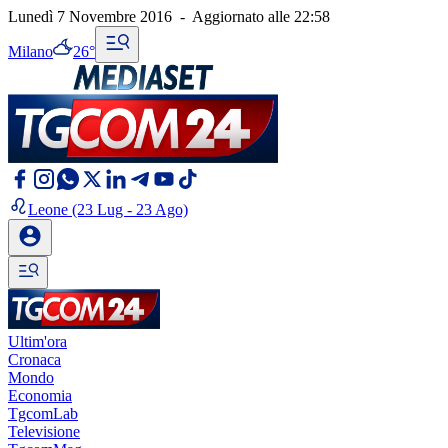
Lunedì 7 Novembre 2016
-
Aggiornato alle
22:58
Milano
26°
Leone
(23 Lug - 23 Ago)
Ultim'ora
Cronaca
Mondo
Economia
TgcomLab
Televisione