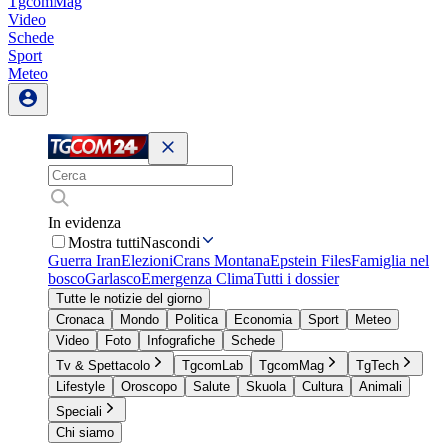
TgcomMag
Video
Schede
Sport
Meteo
In evidenza
Mostra tutti
Nascondi
Guerra Iran
Elezioni
Crans Montana
Epstein Files
Famiglia nel
bosco
Garlasco
Emergenza Clima
Tutti i dossier
Tutte le notizie del giorno
Cronaca
Mondo
Politica
Economia
Sport
Meteo
Video
Foto
Infografiche
Schede
Tv & Spettacolo
TgcomLab
TgcomMag
TgTech
Lifestyle
Oroscopo
Salute
Skuola
Cultura
Animali
Speciali
Chi siamo