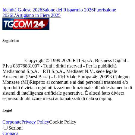
Identità Golose 2026
Salone del Risparmio 2026
Fuorisalone
2026
L'Artigiano in Fiera 2025
Seguici su
Copyright © 1999-
2026
RTI S.p.A. Business Digital -
P.Iva 03976881007 - Tutti i diritti riservati - Per la pubblicità
Mediamond S.p.A. - RTI S.p.A., Mediaset N.V., sede legale
Amsterdam (Paesi Bassi) - Uffici Viale Europa 46, 20093 Cologno
Monzese (MI)
Rispetto ai contenuti e ai dati personali trasmessi e/o
riprodotti è vietata ogni utilizzazione funzionale all’addestramento di
sistemi di intelligenza artificiale generativa. È altresì fatto divieto
espresso di utilizzare mezzi automatizzati di data scraping.
Legal
Corporate
Privacy Policy
Cookie Policy
Sezioni
Cronaca