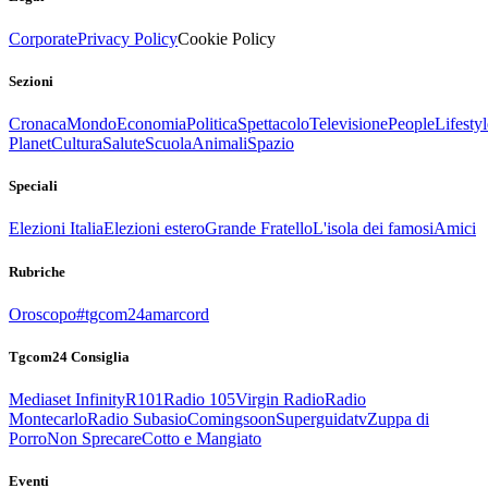
Corporate
Privacy Policy
Cookie Policy
Sezioni
Cronaca
Mondo
Economia
Politica
Spettacolo
Televisione
People
Lifestyl
Planet
Cultura
Salute
Scuola
Animali
Spazio
Speciali
Elezioni Italia
Elezioni estero
Grande Fratello
L'isola dei famosi
Amici
Rubriche
Oroscopo
#tgcom24amarcord
Tgcom24 Consiglia
Mediaset Infinity
R101
Radio 105
Virgin Radio
Radio
Montecarlo
Radio Subasio
Comingsoon
Superguidatv
Zuppa di
Porro
Non Sprecare
Cotto e Mangiato
Eventi