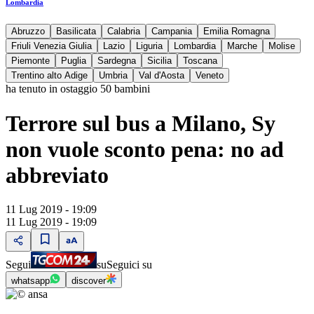
Lombardia
Abruzzo
Basilicata
Calabria
Campania
Emilia Romagna
Friuli Venezia Giulia
Lazio
Liguria
Lombardia
Marche
Molise
Piemonte
Puglia
Sardegna
Sicilia
Toscana
Trentino alto Adige
Umbria
Val d'Aosta
Veneto
ha tenuto in ostaggio 50 bambini
Terrore sul bus a Milano, Sy
non vuole sconto pena: no ad
abbreviato
11 Lug 2019 - 19:09
11 Lug 2019 - 19:09
Segui
su
Seguici su
whatsapp
discover