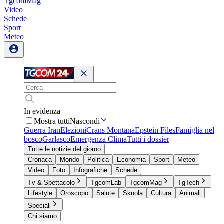
TgcomMag
Video
Schede
Sport
Meteo
In evidenza
Mostra tutti
Nascondi
Guerra Iran
Elezioni
Crans Montana
Epstein Files
Famiglia nel
bosco
Garlasco
Emergenza Clima
Tutti i dossier
Tutte le notizie del giorno
Cronaca
Mondo
Politica
Economia
Sport
Meteo
Video
Foto
Infografiche
Schede
Tv & Spettacolo
TgcomLab
TgcomMag
TgTech
Lifestyle
Oroscopo
Salute
Skuola
Cultura
Animali
Speciali
Chi siamo