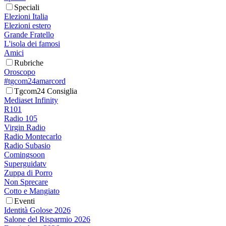
Speciali
Elezioni Italia
Elezioni estero
Grande Fratello
L'isola dei famosi
Amici
Rubriche
Oroscopo
#tgcom24amarcord
Tgcom24 Consiglia
Mediaset Infinity
R101
Radio 105
Virgin Radio
Radio Montecarlo
Radio Subasio
Comingsoon
Superguidatv
Zuppa di Porro
Non Sprecare
Cotto e Mangiato
Eventi
Identità Golose 2026
Salone del Risparmio 2026