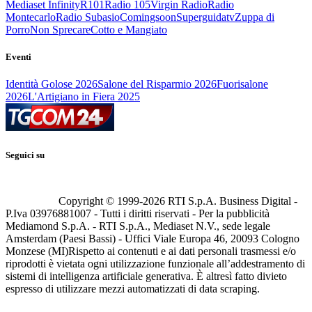
Mediaset Infinity
R101
Radio 105
Virgin Radio
Radio
Montecarlo
Radio Subasio
Comingsoon
Superguidatv
Zuppa di
Porro
Non Sprecare
Cotto e Mangiato
Eventi
Identità Golose 2026
Salone del Risparmio 2026
Fuorisalone
2026
L'Artigiano in Fiera 2025
Seguici su
Copyright © 1999-
2026
RTI S.p.A. Business Digital -
P.Iva 03976881007 - Tutti i diritti riservati - Per la pubblicità
Mediamond S.p.A. - RTI S.p.A., Mediaset N.V., sede legale
Amsterdam (Paesi Bassi) - Uffici Viale Europa 46, 20093 Cologno
Monzese (MI)
Rispetto ai contenuti e ai dati personali trasmessi e/o
riprodotti è vietata ogni utilizzazione funzionale all’addestramento di
sistemi di intelligenza artificiale generativa. È altresì fatto divieto
espresso di utilizzare mezzi automatizzati di data scraping.