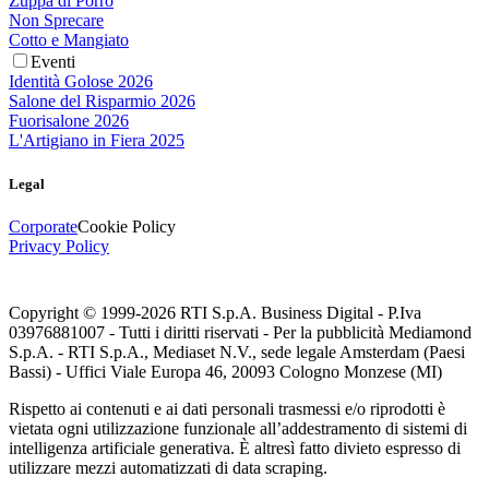
Zuppa di Porro
Non Sprecare
Cotto e Mangiato
Eventi
Identità Golose 2026
Salone del Risparmio 2026
Fuorisalone 2026
L'Artigiano in Fiera 2025
Legal
Corporate
Cookie Policy
Privacy Policy
Copyright © 1999-
2026
RTI S.p.A. Business Digital - P.Iva
03976881007 - Tutti i diritti riservati - Per la pubblicità Mediamond
S.p.A. - RTI S.p.A., Mediaset N.V., sede legale Amsterdam (Paesi
Bassi) - Uffici Viale Europa 46, 20093 Cologno Monzese (MI)
Rispetto ai contenuti e ai dati personali trasmessi e/o riprodotti è
vietata ogni utilizzazione funzionale all’addestramento di sistemi di
intelligenza artificiale generativa. È altresì fatto divieto espresso di
utilizzare mezzi automatizzati di data scraping.