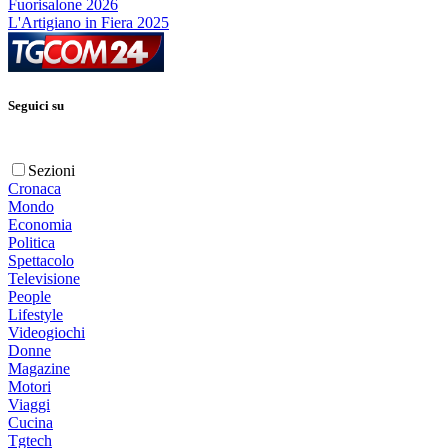
Fuorisalone 2026
L'Artigiano in Fiera 2025
Seguici su
Sezioni
Cronaca
Mondo
Economia
Politica
Spettacolo
Televisione
People
Lifestyle
Videogiochi
Donne
Magazine
Motori
Viaggi
Cucina
Tgtech