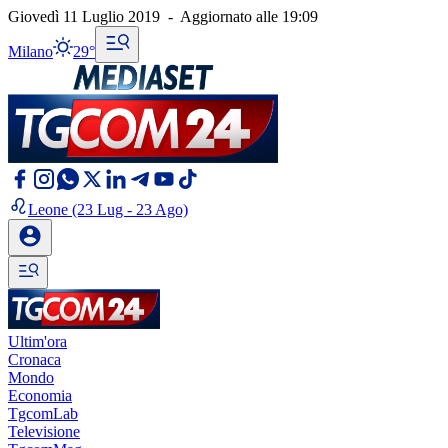
Giovedì 11 Luglio 2019
-
Aggiornato alle
19:09
Milano
29°
Leone
(23 Lug - 23 Ago)
Ultim'ora
Cronaca
Mondo
Economia
TgcomLab
Televisione