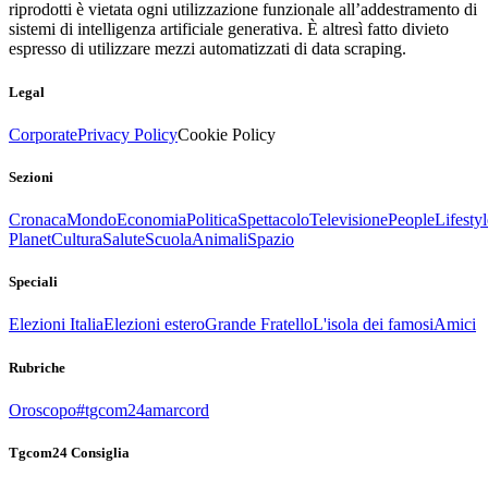
riprodotti è vietata ogni utilizzazione funzionale all’addestramento di
sistemi di intelligenza artificiale generativa. È altresì fatto divieto
espresso di utilizzare mezzi automatizzati di data scraping.
Legal
Corporate
Privacy Policy
Cookie Policy
Sezioni
Cronaca
Mondo
Economia
Politica
Spettacolo
Televisione
People
Lifestyl
Planet
Cultura
Salute
Scuola
Animali
Spazio
Speciali
Elezioni Italia
Elezioni estero
Grande Fratello
L'isola dei famosi
Amici
Rubriche
Oroscopo
#tgcom24amarcord
Tgcom24 Consiglia