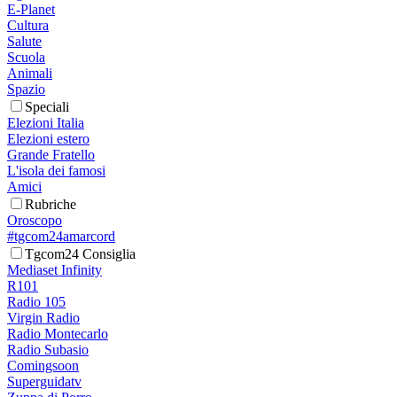
E-Planet
Cultura
Salute
Scuola
Animali
Spazio
Speciali
Elezioni Italia
Elezioni estero
Grande Fratello
L'isola dei famosi
Amici
Rubriche
Oroscopo
#tgcom24amarcord
Tgcom24 Consiglia
Mediaset Infinity
R101
Radio 105
Virgin Radio
Radio Montecarlo
Radio Subasio
Comingsoon
Superguidatv