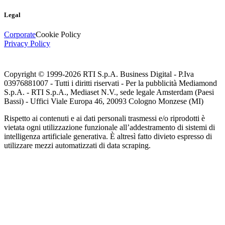
Legal
Corporate
Cookie Policy
Privacy Policy
Copyright © 1999-
2026
RTI S.p.A. Business Digital - P.Iva
03976881007 - Tutti i diritti riservati - Per la pubblicità Mediamond
S.p.A. - RTI S.p.A., Mediaset N.V., sede legale Amsterdam (Paesi
Bassi) - Uffici Viale Europa 46, 20093 Cologno Monzese (MI)
Rispetto ai contenuti e ai dati personali trasmessi e/o riprodotti è
vietata ogni utilizzazione funzionale all’addestramento di sistemi di
intelligenza artificiale generativa. È altresì fatto divieto espresso di
utilizzare mezzi automatizzati di data scraping.