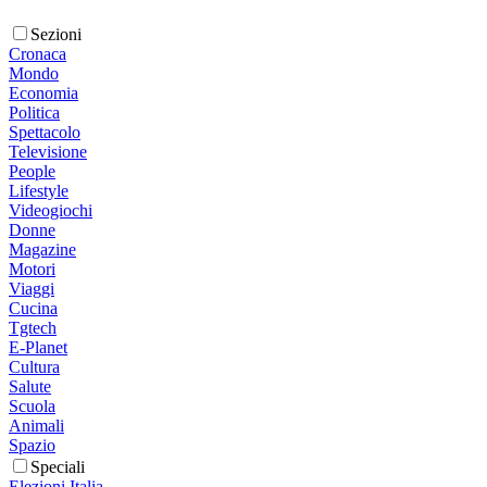
Sezioni
Cronaca
Mondo
Economia
Politica
Spettacolo
Televisione
People
Lifestyle
Videogiochi
Donne
Magazine
Motori
Viaggi
Cucina
Tgtech
E-Planet
Cultura
Salute
Scuola
Animali
Spazio
Speciali
Elezioni Italia