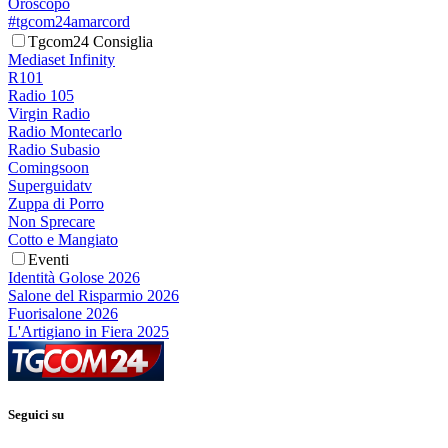
Oroscopo
#tgcom24amarcord
Tgcom24 Consiglia
Mediaset Infinity
R101
Radio 105
Virgin Radio
Radio Montecarlo
Radio Subasio
Comingsoon
Superguidatv
Zuppa di Porro
Non Sprecare
Cotto e Mangiato
Eventi
Identità Golose 2026
Salone del Risparmio 2026
Fuorisalone 2026
L'Artigiano in Fiera 2025
Seguici su