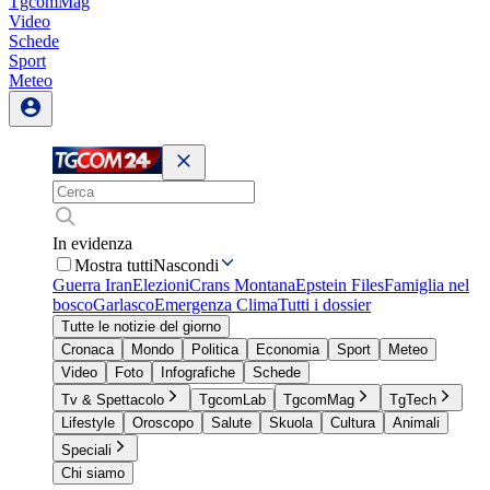
TgcomMag
Video
Schede
Sport
Meteo
In evidenza
Mostra tutti
Nascondi
Guerra Iran
Elezioni
Crans Montana
Epstein Files
Famiglia nel
bosco
Garlasco
Emergenza Clima
Tutti i dossier
Tutte le notizie del giorno
Cronaca
Mondo
Politica
Economia
Sport
Meteo
Video
Foto
Infografiche
Schede
Tv & Spettacolo
TgcomLab
TgcomMag
TgTech
Lifestyle
Oroscopo
Salute
Skuola
Cultura
Animali
Speciali
Chi siamo