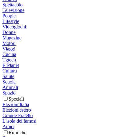
Spettacolo
Televisione
People
Lifestyle
Videogiochi
Donne
Magazine
Motori
Viaggi
Cucina
Tgtech
E-Planet
Cultura
Salute
Scuola
Animali
Spazio
Speciali
Elezioni Italia
Elezioni estero
Grande Fratello
L'isola dei famosi
Amici
Rubriche