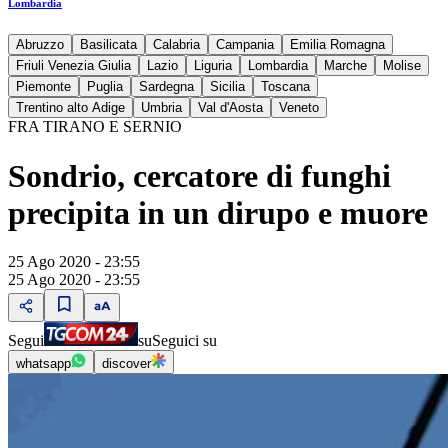
Lombardia
Abruzzo
Basilicata
Calabria
Campania
Emilia Romagna
Friuli Venezia Giulia
Lazio
Liguria
Lombardia
Marche
Molise
Piemonte
Puglia
Sardegna
Sicilia
Toscana
Trentino alto Adige
Umbria
Val d'Aosta
Veneto
FRA TIRANO E SERNIO
Sondrio, cercatore di funghi
precipita in un dirupo e muore
25 Ago 2020 - 23:55
25 Ago 2020 - 23:55
Segui
su
Seguici su
whatsapp
discover