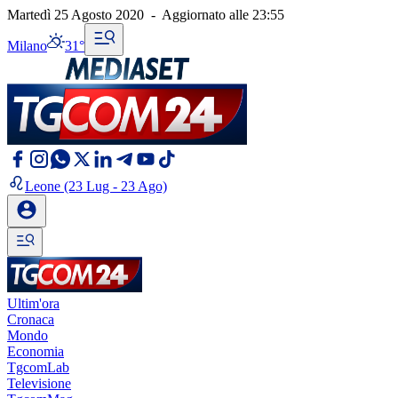
Martedì 25 Agosto 2020
-
Aggiornato alle
23:55
Milano
31°
Leone
(23 Lug - 23 Ago)
Ultim'ora
Cronaca
Mondo
Economia
TgcomLab
Televisione