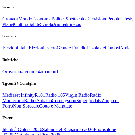
Sezioni
Cronaca
Mondo
Economia
Politica
Spettacolo
Televisione
People
Lifestyl
Planet
Cultura
Salute
Scuola
Animali
Spazio
Speciali
Elezioni Italia
Elezioni estero
Grande Fratello
L'isola dei famosi
Amici
Rubriche
Oroscopo
#tgcom24amarcord
Tgcom24 Consiglia
Mediaset Infinity
R101
Radio 105
Virgin Radio
Radio
Montecarlo
Radio Subasio
Comingsoon
Superguidatv
Zuppa di
Porro
Non Sprecare
Cotto e Mangiato
Eventi
Identità Golose 2026
Salone del Risparmio 2026
Fuorisalone
2026
L'Artigiano in Fiera 2025