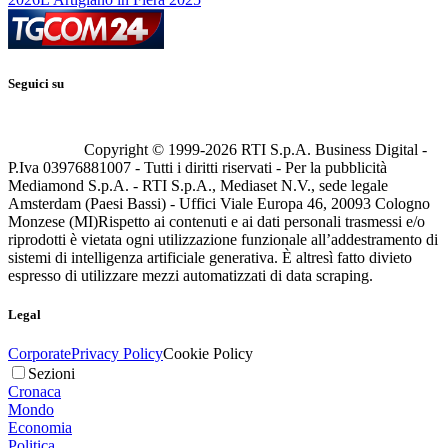
Seguici su
Copyright © 1999-
2026
RTI S.p.A. Business Digital -
P.Iva 03976881007 - Tutti i diritti riservati - Per la pubblicità
Mediamond S.p.A. - RTI S.p.A., Mediaset N.V., sede legale
Amsterdam (Paesi Bassi) - Uffici Viale Europa 46, 20093 Cologno
Monzese (MI)
Rispetto ai contenuti e ai dati personali trasmessi e/o
riprodotti è vietata ogni utilizzazione funzionale all’addestramento di
sistemi di intelligenza artificiale generativa. È altresì fatto divieto
espresso di utilizzare mezzi automatizzati di data scraping.
Legal
Corporate
Privacy Policy
Cookie Policy
Sezioni
Cronaca
Mondo
Economia
Politica