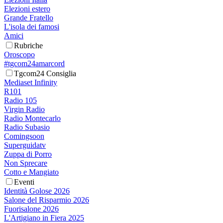
Elezioni estero
Grande Fratello
L'isola dei famosi
Amici
Rubriche
Oroscopo
#tgcom24amarcord
Tgcom24 Consiglia
Mediaset Infinity
R101
Radio 105
Virgin Radio
Radio Montecarlo
Radio Subasio
Comingsoon
Superguidatv
Zuppa di Porro
Non Sprecare
Cotto e Mangiato
Eventi
Identità Golose 2026
Salone del Risparmio 2026
Fuorisalone 2026
L'Artigiano in Fiera 2025