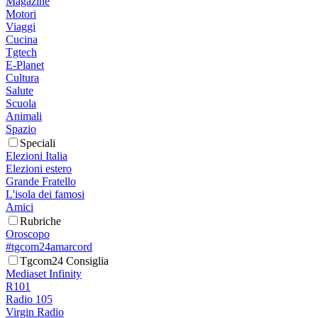
Magazine
Motori
Viaggi
Cucina
Tgtech
E-Planet
Cultura
Salute
Scuola
Animali
Spazio
Speciali
Elezioni Italia
Elezioni estero
Grande Fratello
L'isola dei famosi
Amici
Rubriche
Oroscopo
#tgcom24amarcord
Tgcom24 Consiglia
Mediaset Infinity
R101
Radio 105
Virgin Radio