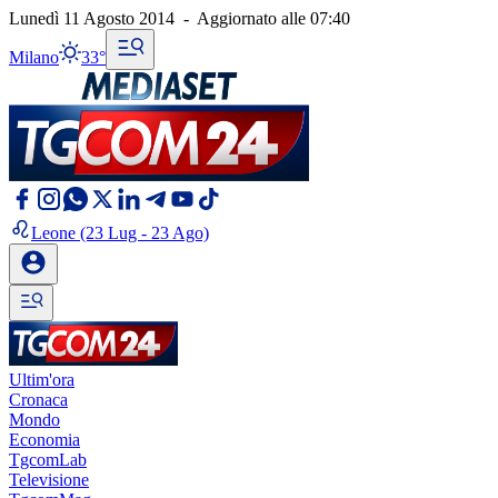
Lunedì 11 Agosto 2014
-
Aggiornato alle
07:40
Milano
33°
Leone
(23 Lug - 23 Ago)
Ultim'ora
Cronaca
Mondo
Economia
TgcomLab
Televisione