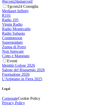
#tgcom24amarcord
Tgcom24 Consiglia
Mediaset Infinity
R101
Radio 105
Virgin Radio
Radio Montecarlo
Radio Subasio
Comingsoon
Superguidatv
Zuppa di Porro
Non Sprecare
Cotto e Mangiato
Eventi
Identità Golose 2026
Salone del Risparmio 2026
Fuorisalone 2026
L'Artigiano in Fiera 2025
Legal
Corporate
Cookie Policy
Privacy Policy