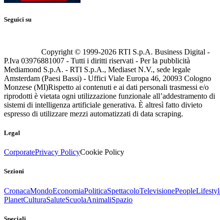
Seguici su
Copyright © 1999-
2026
RTI S.p.A. Business Digital -
P.Iva 03976881007 - Tutti i diritti riservati - Per la pubblicità
Mediamond S.p.A. - RTI S.p.A., Mediaset N.V., sede legale
Amsterdam (Paesi Bassi) - Uffici Viale Europa 46, 20093 Cologno
Monzese (MI)
Rispetto ai contenuti e ai dati personali trasmessi e/o
riprodotti è vietata ogni utilizzazione funzionale all’addestramento di
sistemi di intelligenza artificiale generativa. È altresì fatto divieto
espresso di utilizzare mezzi automatizzati di data scraping.
Legal
Corporate
Privacy Policy
Cookie Policy
Sezioni
Cronaca
Mondo
Economia
Politica
Spettacolo
Televisione
People
Lifestyl
Planet
Cultura
Salute
Scuola
Animali
Spazio
Speciali