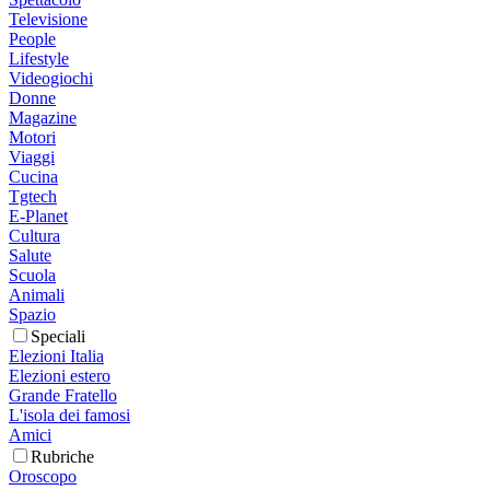
Televisione
People
Lifestyle
Videogiochi
Donne
Magazine
Motori
Viaggi
Cucina
Tgtech
E-Planet
Cultura
Salute
Scuola
Animali
Spazio
Speciali
Elezioni Italia
Elezioni estero
Grande Fratello
L'isola dei famosi
Amici
Rubriche
Oroscopo