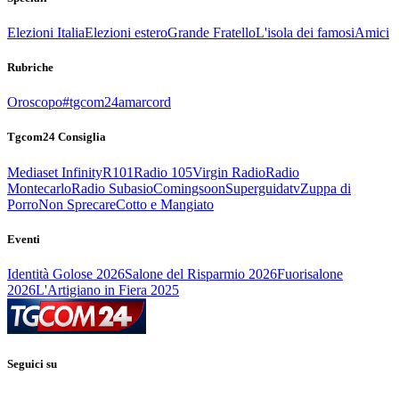
Elezioni Italia
Elezioni estero
Grande Fratello
L'isola dei famosi
Amici
Rubriche
Oroscopo
#tgcom24amarcord
Tgcom24 Consiglia
Mediaset Infinity
R101
Radio 105
Virgin Radio
Radio
Montecarlo
Radio Subasio
Comingsoon
Superguidatv
Zuppa di
Porro
Non Sprecare
Cotto e Mangiato
Eventi
Identità Golose 2026
Salone del Risparmio 2026
Fuorisalone
2026
L'Artigiano in Fiera 2025
Seguici su