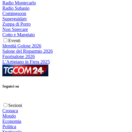
Radio Montecarlo
Radio Subasio
Comingsoon
Superguidatv
Zuppa di Porro
Non Sprecare
Cotto e Mangiato
Eventi
Identità Golose 2026
Salone del Risparmio 2026
Fuorisalone 2026
L'Artigiano in Fiera 2025
Seguici su
Sezioni
Cronaca
Mondo
Economia
Politica
Spettacolo