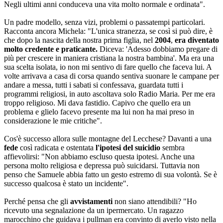
Negli ultimi anni conduceva una vita molto normale e ordinata".
Un padre modello, senza vizi, problemi o passatempi particolari.
Racconta ancora Michela: "L'unica stranezza, se così si può dire, è
che dopo la nascita della nostra prima figlia, nel
2004
,
era diventato
molto credente e praticante.
Diceva: 'Adesso dobbiamo pregare di
più per crescere in maniera cristiana la nostra bambina'. Ma era una
sua scelta isolata, io non mi sentivo di fare quello che faceva lui. A
volte arrivava a casa di corsa quando sentiva suonare le campane per
andare a messa, tutti i sabati si confessava, guardata tutti i
programmi religiosi, in auto ascoltava solo Radio Maria. Per me era
troppo religioso. Mi dava fastidio. Capivo che quello era un
problema e glielo facevo presente ma lui non ha mai preso in
considerazione le mie critiche".
Cos'è successo allora sulle montagne del Lecchese? Davanti a una
fede
così radicata e ostentata
l'ipotesi del suicidio
sembra
affievolirsi: "Non abbiamo escluso questa ipotesi. Anche una
persona molto religiosa e depressa può suicidarsi. Tuttavia non
penso che Samuele abbia fatto un gesto estremo di sua volontà. Se è
successo qualcosa è stato un incidente".
Perché pensa che gli
avvistamenti
non siano attendibili? "Ho
ricevuto una segnalazione da un ipermercato. Un ragazzo
marocchino che guidava i pullman era convinto di averlo visto nella