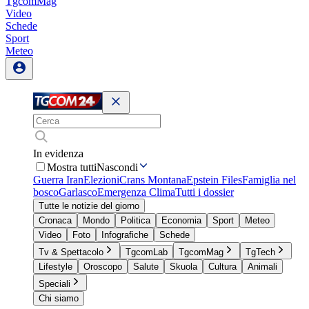
TgcomMag
Video
Schede
Sport
Meteo
In evidenza
Mostra tutti
Nascondi
Guerra Iran
Elezioni
Crans Montana
Epstein Files
Famiglia nel
bosco
Garlasco
Emergenza Clima
Tutti i dossier
Tutte le notizie del giorno
Cronaca
Mondo
Politica
Economia
Sport
Meteo
Video
Foto
Infografiche
Schede
Tv & Spettacolo
TgcomLab
TgcomMag
TgTech
Lifestyle
Oroscopo
Salute
Skuola
Cultura
Animali
Speciali
Chi siamo