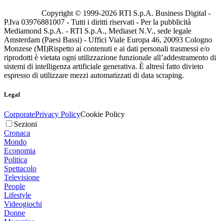
Copyright © 1999-
2026
RTI S.p.A. Business Digital -
P.Iva 03976881007 - Tutti i diritti riservati - Per la pubblicità
Mediamond S.p.A. - RTI S.p.A., Mediaset N.V., sede legale
Amsterdam (Paesi Bassi) - Uffici Viale Europa 46, 20093 Cologno
Monzese (MI)
Rispetto ai contenuti e ai dati personali trasmessi e/o
riprodotti è vietata ogni utilizzazione funzionale all’addestramento di
sistemi di intelligenza artificiale generativa. È altresì fatto divieto
espresso di utilizzare mezzi automatizzati di data scraping.
Legal
Corporate
Privacy Policy
Cookie Policy
Sezioni
Cronaca
Mondo
Economia
Politica
Spettacolo
Televisione
People
Lifestyle
Videogiochi
Donne