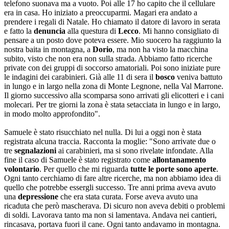
telefono suonava ma a vuoto. Poi alle 17 ho capito che il cellulare
era in casa. Ho iniziato a preoccuparmi. Magari era andato a
prendere i regali di Natale. Ho chiamato il datore di lavoro in serata
e fatto la
denuncia
alla questura di
Lecco
. Mi hanno consigliato di
pensare a un posto dove poteva essere. Mio suocero ha raggiunto la
nostra baita in montagna, a
Dorio
, ma non ha visto la macchina
subito, visto che non era non sulla strada. Abbiamo fatto ricerche
private con dei gruppi di soccorso amatoriali. Poi sono iniziate pure
le indagini dei carabinieri. Già alle 11 di sera il
bosco
veniva battuto
in lungo e in largo nella zona di Monte Legnone, nella Val Marrone.
Il giorno successivo alla scomparsa sono arrivati gli elicotteri e i cani
molecari. Per tre giorni la zona è stata setacciata in lungo e in largo,
in modo molto approfondito".
Samuele è stato risucchiato nel nulla. Di lui a oggi non è stata
registrata alcuna traccia. Racconta la moglie: "Sono arrivate due o
tre
segnalazioni
ai carabinieri, ma si sono rivelate infondate. Alla
fine il caso di Samuele è stato registrato come
allontanamento
volontario
. Per quello che mi riguarda
tutte le porte sono aperte
.
Ogni tanto cerchiamo di fare altre ricerche, ma non abbiamo idea di
quello che potrebbe essergli successo. Tre anni prima aveva avuto
una
depressione
che era stata curata. Forse aveva avuto una
ricaduta che però mascherava. Di sicuro non aveva debiti o problemi
di soldi. Lavorava tanto ma non si lamentava. Andava nei cantieri,
rincasava, portava fuori il cane. Ogni tanto andavamo in montagna.