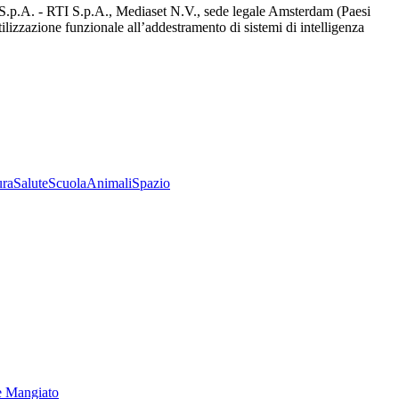
d S.p.A. - RTI S.p.A., Mediaset N.V., sede legale Amsterdam (Paesi
utilizzazione funzionale all’addestramento di sistemi di intelligenza
ura
Salute
Scuola
Animali
Spazio
e Mangiato