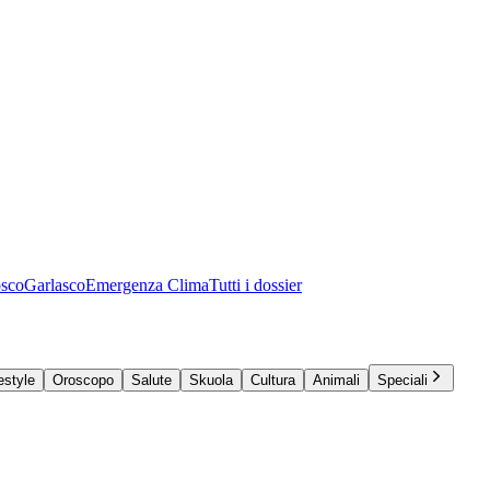
osco
Garlasco
Emergenza Clima
Tutti i dossier
estyle
Oroscopo
Salute
Skuola
Cultura
Animali
Speciali