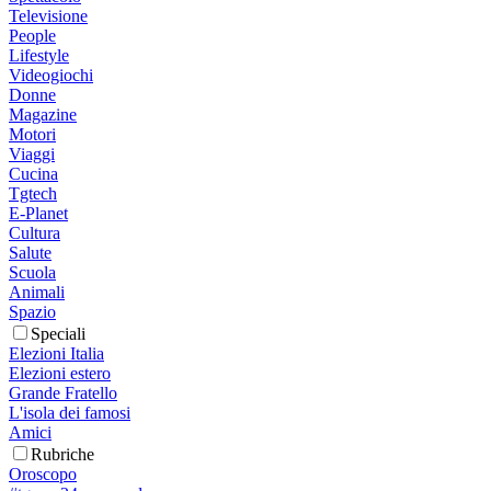
Televisione
People
Lifestyle
Videogiochi
Donne
Magazine
Motori
Viaggi
Cucina
Tgtech
E-Planet
Cultura
Salute
Scuola
Animali
Spazio
Speciali
Elezioni Italia
Elezioni estero
Grande Fratello
L'isola dei famosi
Amici
Rubriche
Oroscopo