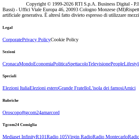
Copyright © 1999-
2026
RTI S.p.A. Business Digital - P.I
Bassi) - Uffici Viale Europa 46, 20093 Cologno Monzese (MI)
Rispett
artificiale generativa. È altresì fatto divieto espresso di utilizzare mez
Legal
Corporate
Privacy Policy
Cookie Policy
Sezioni
Cronaca
Mondo
Economia
Politica
Spettacolo
Televisione
People
Lifestyl
Speciali
Elezioni Italia
Elezioni estero
Grande Fratello
L'isola dei famosi
Amici
Rubriche
Oroscopo
#tgcom24amarcord
Tgcom24 Consiglia
Mediaset Infinity
R101
Radio 105
Virgin Radio
Radio Montecarlo
Radio