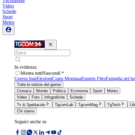
TgcomMag
Video
Schede
Sport
Meteo
In evidenza
Mostra tutti
Nascondi
Guerra Iran
Elezioni
Crans Montana
Epstein Files
Famiglia nel b
Tutte le notizie del giorno
Cronaca
Mondo
Politica
Economia
Sport
Meteo
Video
Foto
Infografiche
Schede
Tv & Spettacolo
TgcomLab
TgcomMag
TgTech
Lif
Chi siamo
Seguici anche su