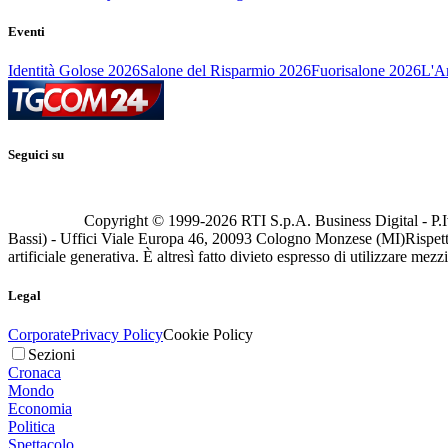
Eventi
Identità Golose 2026
Salone del Risparmio 2026
Fuorisalone 2026
L'Ar
Seguici su
Copyright © 1999-
2026
RTI S.p.A. Business Digital - P.I
Bassi) - Uffici Viale Europa 46, 20093 Cologno Monzese (MI)
Rispett
artificiale generativa. È altresì fatto divieto espresso di utilizzare mez
Legal
Corporate
Privacy Policy
Cookie Policy
Sezioni
Cronaca
Mondo
Economia
Politica
Spettacolo