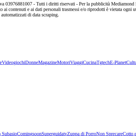
va 03976881007 - Tutti i diritti riservati - Per la pubblicità Mediamon
o ai contenuti e ai dati personali trasmessi e/o riprodotti è vietata ogni 
zi automatizzati di data scraping.
e
Videogiochi
Donne
Magazine
Motori
Viaggi
Cucina
Tgtech
E-Planet
Cult
 Subasio
Comingsoon
Superguidatv
Zuppa di Porro
Non Sprecare
Cotto 