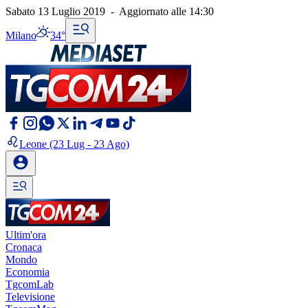
Sabato 13 Luglio 2019
-
Aggiornato alle
14:30
Milano
34°
Leone
(23 Lug - 23 Ago)
Ultim'ora
Cronaca
Mondo
Economia
TgcomLab
Televisione