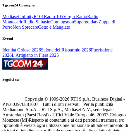
Tgcom24 Consiglia
Mediaset Infinity
R101
Radio 105
Virgin Radio
Radio
Montecarlo
Radio Subasio
Comingsoon
Superguidatv
Zuppa di
Porro
Non Sprecare
Cotto e Mangiato
Eventi
Identità Golose 2026
Salone del Risparmio 2026
Fuorisalone
2026
L'Artigiano in Fiera 2025
Seguici su
Copyright © 1999-
2026
RTI S.p.A. Business Digital -
P.Iva 03976881007 - Tutti i diritti riservati - Per la pubblicità
Mediamond S.p.A. - RTI S.p.A., Mediaset N.V., sede legale
Amsterdam (Paesi Bassi) - Uffici Viale Europa 46, 20093 Cologno
Monzese (MI)
Rispetto ai contenuti e ai dati personali trasmessi e/o
riprodotti è vietata ogni utilizzazione funzionale all’addestramento di
sistemi di intelligenza artificiale generativa. È altresì fatto divieto