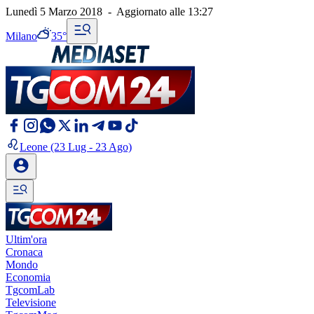
Lunedì 5 Marzo 2018
-
Aggiornato alle
13:27
Milano
35°
Leone
(23 Lug - 23 Ago)
Ultim'ora
Cronaca
Mondo
Economia
TgcomLab
Televisione