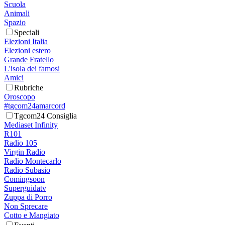
Scuola
Animali
Spazio
Speciali
Elezioni Italia
Elezioni estero
Grande Fratello
L'isola dei famosi
Amici
Rubriche
Oroscopo
#tgcom24amarcord
Tgcom24 Consiglia
Mediaset Infinity
R101
Radio 105
Virgin Radio
Radio Montecarlo
Radio Subasio
Comingsoon
Superguidatv
Zuppa di Porro
Non Sprecare
Cotto e Mangiato