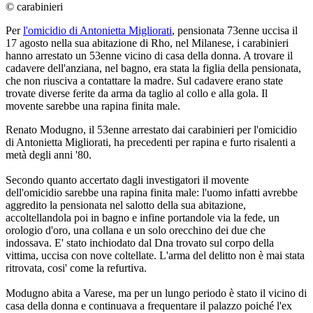
© carabinieri
Per
l'omicidio di Antonietta Migliorati
, pensionata 73enne uccisa il
17 agosto nella sua abitazione di Rho, nel Milanese, i carabinieri
hanno arrestato un 53enne vicino di casa della donna. A trovare il
cadavere dell'anziana, nel bagno, era stata la figlia della pensionata,
che non riusciva a contattare la madre. Sul cadavere erano state
trovate diverse ferite da arma da taglio al collo e alla gola. Il
movente sarebbe una rapina finita male.
Renato Modugno, il 53enne arrestato dai carabinieri per l'omicidio
di Antonietta Migliorati, ha precedenti per rapina e furto risalenti a
metà degli anni '80.
Secondo quanto accertato dagli investigatori il movente
dell'omicidio sarebbe una rapina finita male: l'uomo infatti avrebbe
aggredito la pensionata nel salotto della sua abitazione,
accoltellandola poi in bagno e infine portandole via la fede, un
orologio d'oro, una collana e un solo orecchino dei due che
indossava. E' stato inchiodato dal Dna trovato sul corpo della
vittima, uccisa con nove coltellate. L'arma del delitto non è mai stata
ritrovata, cosi' come la refurtiva.
Modugno abita a Varese, ma per un lungo periodo è stato il vicino di
casa della donna e continuava a frequentare il palazzo poiché l'ex