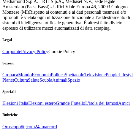
Mediamond S.p.A. - RTI S.p.A., Mediaset N.V., sede legale
Amsterdam (Paesi Bassi) - Uffici Viale Europa 46, 20093 Cologno
Monzese (MI)
Rispetto ai contenuti e ai dati personali trasmessi e/o
riprodotti è vietata ogni utilizzazione funzionale all’addestramento di
sistemi di intelligenza artificiale generativa. È altresì fatto divieto
espresso di utilizzare mezzi automatizzati di data scraping.
Legal
Corporate
Privacy Policy
Cookie Policy
Sezioni
Cronaca
Mondo
Economia
Politica
Spettacolo
Televisione
People
Lifestyl
Planet
Cultura
Salute
Scuola
Animali
Spazio
Speciali
Elezioni Italia
Elezioni estero
Grande Fratello
L'isola dei famosi
Amici
Rubriche
Oroscopo
#tgcom24amarcord