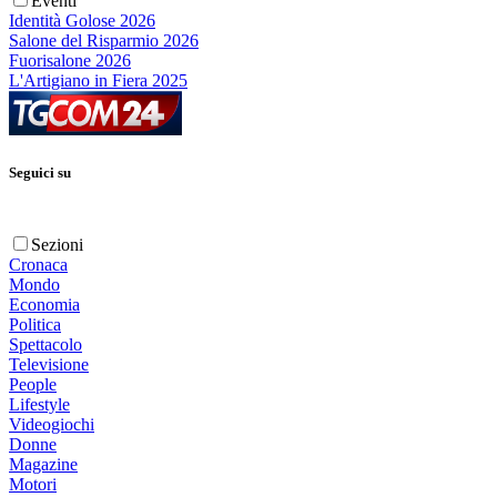
Eventi
Identità Golose 2026
Salone del Risparmio 2026
Fuorisalone 2026
L'Artigiano in Fiera 2025
Seguici su
Sezioni
Cronaca
Mondo
Economia
Politica
Spettacolo
Televisione
People
Lifestyle
Videogiochi
Donne
Magazine
Motori