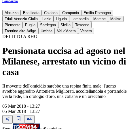
Lombardia
Abruzzo
Basilicata
Calabria
Campania
Emilia Romagna
Friuli Venezia Giulia
Lazio
Liguria
Lombardia
Marche
Molise
Piemonte
Puglia
Sardegna
Sicilia
Toscana
Trentino alto Adige
Umbria
Val d'Aosta
Veneto
DELITTO A RHO
Pensionata uccisa ad agosto nel
Milanese, arrestato un vicino di
casa
Il movente dell'omicidio sarebbe una rapina finita male: l'uomo
avrebbe aggredito Antonietta Migliorati, accoltellandola e portandole
via la fede, un orologio d'oro, una collana e un orecchino
05 Mar 2018 - 13:27
05 Mar 2018 - 13:27
Segui
su
Seguici su