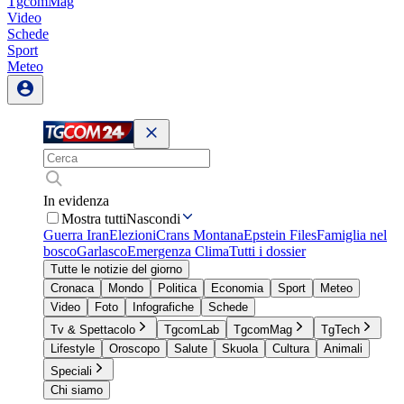
TgcomMag
Video
Schede
Sport
Meteo
In evidenza
Mostra tutti
Nascondi
Guerra Iran
Elezioni
Crans Montana
Epstein Files
Famiglia nel
bosco
Garlasco
Emergenza Clima
Tutti i dossier
Tutte le notizie del giorno
Cronaca
Mondo
Politica
Economia
Sport
Meteo
Video
Foto
Infografiche
Schede
Tv & Spettacolo
TgcomLab
TgcomMag
TgTech
Lifestyle
Oroscopo
Salute
Skuola
Cultura
Animali
Speciali
Chi siamo