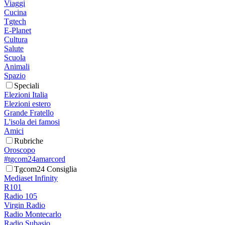
Viaggi
Cucina
Tgtech
E-Planet
Cultura
Salute
Scuola
Animali
Spazio
Speciali
Elezioni Italia
Elezioni estero
Grande Fratello
L'isola dei famosi
Amici
Rubriche
Oroscopo
#tgcom24amarcord
Tgcom24 Consiglia
Mediaset Infinity
R101
Radio 105
Virgin Radio
Radio Montecarlo
Radio Subasio