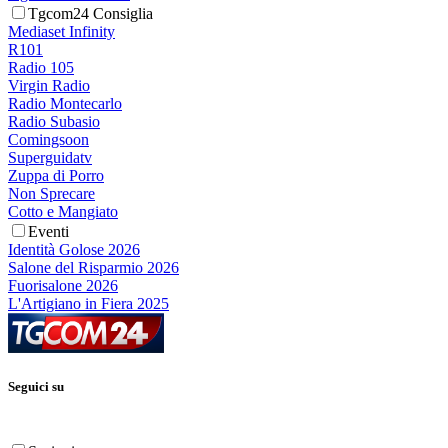
Tgcom24 Consiglia
Mediaset Infinity
R101
Radio 105
Virgin Radio
Radio Montecarlo
Radio Subasio
Comingsoon
Superguidatv
Zuppa di Porro
Non Sprecare
Cotto e Mangiato
Eventi
Identità Golose 2026
Salone del Risparmio 2026
Fuorisalone 2026
L'Artigiano in Fiera 2025
Seguici su