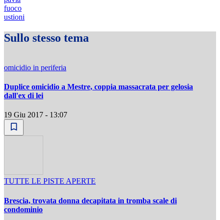
fuoco
ustioni
Sullo stesso tema
omicidio in periferia
Duplice omicidio a Mestre, coppia massacrata per gelosia
dall'ex di lei
19 Giu 2017 - 13:07
TUTTE LE PISTE APERTE
Brescia, trovata donna decapitata in tromba scale di
condominio