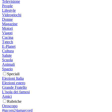
Televisione
People
Lifestyle
Videogiochi
Donne
Magazine
Motori
Viaggi
Cucina
Tgtech
E-Planet
Cultura
Salute
Scuola
Animali
Spazio
Speciali
Elezioni Italia
Elezioni estero
Grande Fratello
L'isola dei famosi
Amici
Rubriche
Oroscopo
#tgcom24amarcord