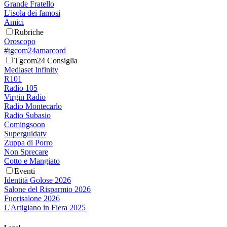
Grande Fratello
L'isola dei famosi
Amici
Rubriche
Oroscopo
#tgcom24amarcord
Tgcom24 Consiglia
Mediaset Infinity
R101
Radio 105
Virgin Radio
Radio Montecarlo
Radio Subasio
Comingsoon
Superguidatv
Zuppa di Porro
Non Sprecare
Cotto e Mangiato
Eventi
Identità Golose 2026
Salone del Risparmio 2026
Fuorisalone 2026
L'Artigiano in Fiera 2025