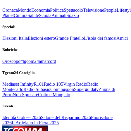
Cronaca
Mondo
Economia
Politica
Spettacolo
Televisione
People
Lifestyl
Planet
Cultura
Salute
Scuola
Animali
Spazio
Speciali
Elezioni Italia
Elezioni estero
Grande Fratello
L'isola dei famosi
Amici
Rubriche
Oroscopo
#tgcom24amarcord
Tgcom24 Consiglia
Mediaset Infinity
R101
Radio 105
Virgin Radio
Radio
Montecarlo
Radio Subasio
Comingsoon
Superguidatv
Zuppa di
Porro
Non Sprecare
Cotto e Mangiato
Eventi
Identità Golose 2026
Salone del Risparmio 2026
Fuorisalone
2026
L'Artigiano in Fiera 2025