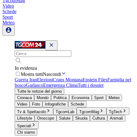
TgcomMag
Video
Schede
Sport
Meteo
In evidenza
Mostra tutti
Nascondi
Guerra Iran
Elezioni
Crans Montana
Epstein Files
Famiglia nel
bosco
Garlasco
Emergenza Clima
Tutti i dossier
Tutte le notizie del giorno
Cronaca
Mondo
Politica
Economia
Sport
Meteo
Video
Foto
Infografiche
Schede
Tv & Spettacolo
TgcomLab
TgcomMag
TgTech
Lifestyle
Oroscopo
Salute
Skuola
Cultura
Animali
Speciali
Chi siamo