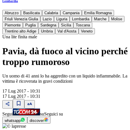
Lombardia
Abruzzo
Basilicata
Calabria
Campania
Emilia Romagna
Friuli Venezia Giulia
Lazio
Liguria
Lombardia
Marche
Molise
Piemonte
Puglia
Sardegna
Sicilia
Toscana
Trentino alto Adige
Umbria
Val d'Aosta
Veneto
Una lite finita male
Pavia, dà fuoco al vicino perché
troppo rumoroso
Un uomo di 41 anni lo ha aggredito con un liquido infiammabile. La
vittima è ricoverata in gravi condizioni
17 Lug 2017 - 10:31
17 Lug 2017 - 10:31
Segui
su
Seguici su
whatsapp
discover