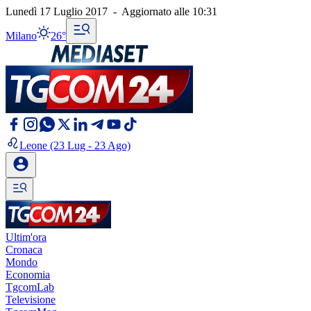
Lunedì 17 Luglio 2017
-
Aggiornato alle
10:31
Milano
26°
Leone
(23 Lug - 23 Ago)
Ultim'ora
Cronaca
Mondo
Economia
TgcomLab
Televisione