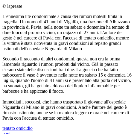
© lapresse
L'ennesima lite condominale a causa dei rumori molesti finita in
tragedia. Un uomo di 41 anni di Vigalfo, una frazione di Albuzzano
in provincia di Pavia, nella notte tra sabato e domenica ha tentato di
dare fuoco al proprio vicino, un ragazzo di 27 anni. L'autore del
gesto è nel carcere di Pavia con l'accusa di tentato omicidio, mentre
la vittima è stata ricoverata in gravi condizioni al reparto grandi
ustionati dell'ospedale Niguarda di Milano.
Secondo il racconto di altri condomini, questa non era la prima
lamentela riguardo i rumori prodotti dal vicino. Già in passato
c'erano state delle discussioni tra i due. La goccia che ha fatto
traboccare il vaso è avvenuto nella notte tra sabato 15 e domenica 16
luglio, quando l'uomo di 41 anni si è presentato alla porta del vicino,
ha suonato, gli ha gettato addosso del liquido infiammabile per
barbecue e ha appiccato il fuoco.
Immediati i soccorsi, che hanno trasportato il giovane all'ospedale
Niguarda di Milano in gravi condizioni. Anche l'autore del gesto è
rimasto ustionato, anche se in maniera leggera e ora è nel carcere di
Pavia con l'accusa di tentato omicidio.
tentato omicidio
pavia