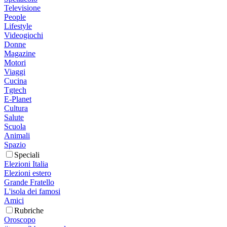
Televisione
People
Lifestyle
Videogiochi
Donne
Magazine
Motori
Viaggi
Cucina
Tgtech
E-Planet
Cultura
Salute
Scuola
Animali
Spazio
Speciali
Elezioni Italia
Elezioni estero
Grande Fratello
L'isola dei famosi
Amici
Rubriche
Oroscopo