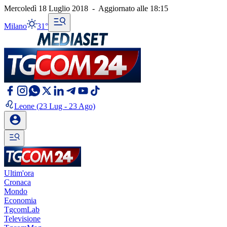
Mercoledì 18 Luglio 2018
-
Aggiornato alle
18:15
Milano
31°
Leone
(23 Lug - 23 Ago)
Ultim'ora
Cronaca
Mondo
Economia
TgcomLab
Televisione