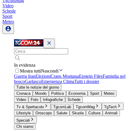
TgcomMag
Video
Schede
Sport
Meteo
In evidenza
Mostra tutti
Nascondi
Guerra Iran
Elezioni
Crans Montana
Epstein Files
Famiglia nel
bosco
Garlasco
Emergenza Clima
Tutti i dossier
Tutte le notizie del giorno
Cronaca
Mondo
Politica
Economia
Sport
Meteo
Video
Foto
Infografiche
Schede
Tv & Spettacolo
TgcomLab
TgcomMag
TgTech
Lifestyle
Oroscopo
Salute
Skuola
Cultura
Animali
Speciali
Chi siamo