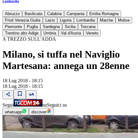
Lombardia
Abruzzo
Basilicata
Calabria
Campania
Emilia Romagna
Friuli Venezia Giulia
Lazio
Liguria
Lombardia
Marche
Molise
Piemonte
Puglia
Sardegna
Sicilia
Toscana
Trentino alto Adige
Umbria
Val d'Aosta
Veneto
A TREZZO SULL'ADDA
Milano, si tuffa nel Naviglio
Martesana: annega un 28enne
18 Lug 2018 - 18:15
18 Lug 2018 - 18:15
Segui
su
Seguici su
whatsapp
discover