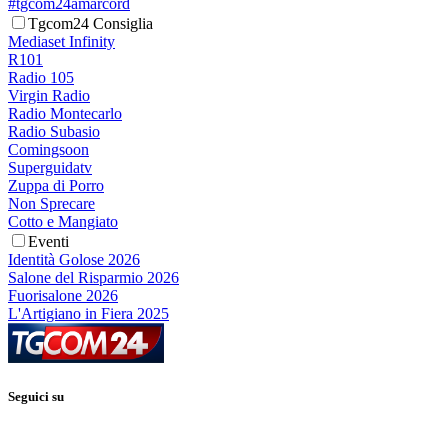
#tgcom24amarcord
Tgcom24 Consiglia
Mediaset Infinity
R101
Radio 105
Virgin Radio
Radio Montecarlo
Radio Subasio
Comingsoon
Superguidatv
Zuppa di Porro
Non Sprecare
Cotto e Mangiato
Eventi
Identità Golose 2026
Salone del Risparmio 2026
Fuorisalone 2026
L'Artigiano in Fiera 2025
Seguici su