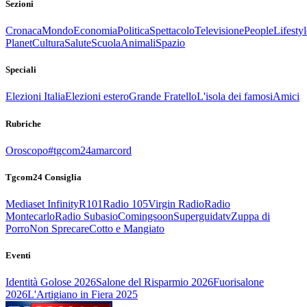
Sezioni
Cronaca
Mondo
Economia
Politica
Spettacolo
Televisione
People
Lifestyl
Planet
Cultura
Salute
Scuola
Animali
Spazio
Speciali
Elezioni Italia
Elezioni estero
Grande Fratello
L'isola dei famosi
Amici
Rubriche
Oroscopo
#tgcom24amarcord
Tgcom24 Consiglia
Mediaset Infinity
R101
Radio 105
Virgin Radio
Radio
Montecarlo
Radio Subasio
Comingsoon
Superguidatv
Zuppa di
Porro
Non Sprecare
Cotto e Mangiato
Eventi
Identità Golose 2026
Salone del Risparmio 2026
Fuorisalone
2026
L'Artigiano in Fiera 2025