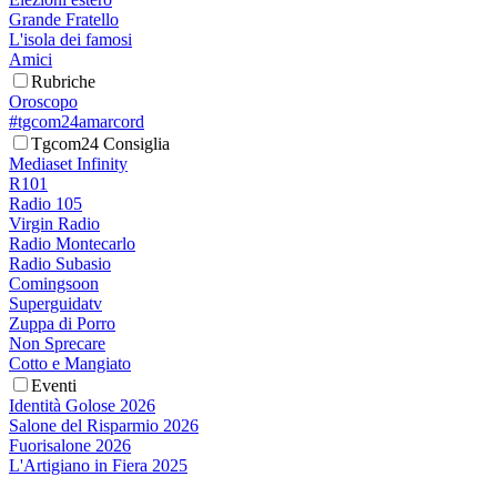
Grande Fratello
L'isola dei famosi
Amici
Rubriche
Oroscopo
#tgcom24amarcord
Tgcom24 Consiglia
Mediaset Infinity
R101
Radio 105
Virgin Radio
Radio Montecarlo
Radio Subasio
Comingsoon
Superguidatv
Zuppa di Porro
Non Sprecare
Cotto e Mangiato
Eventi
Identità Golose 2026
Salone del Risparmio 2026
Fuorisalone 2026
L'Artigiano in Fiera 2025