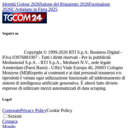
Identità Golose 2026
Salone del Risparmio 2026
Fuorisalone
2026
L'Artigiano in Fiera 2025
Seguici su
Copyright © 1999-
2026
RTI S.p.A. Business Digital -
P.Iva 03976881007 - Tutti i diritti riservati - Per la pubblicità
Mediamond S.p.A. - RTI S.p.A., Mediaset N.V., sede legale
Amsterdam (Paesi Bassi) - Uffici Viale Europa 46, 20093 Cologno
Monzese (MI)
Rispetto ai contenuti e ai dati personali trasmessi e/o
riprodotti è vietata ogni utilizzazione funzionale all’addestramento di
sistemi di intelligenza artificiale generativa. È altresì fatto divieto
espresso di utilizzare mezzi automatizzati di data scraping.
Legal
Corporate
Privacy Policy
Cookie Policy
Sezioni
Cronaca
Mondo