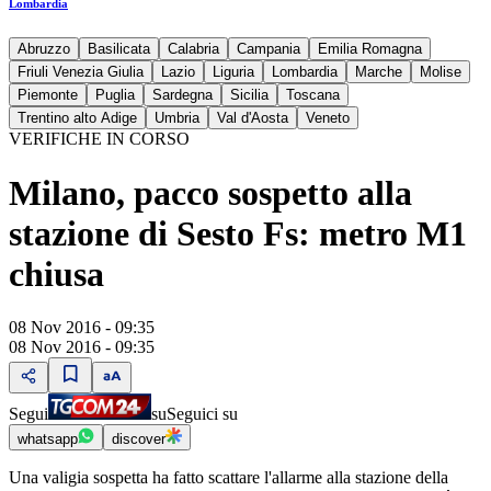
Lombardia
Abruzzo
Basilicata
Calabria
Campania
Emilia Romagna
Friuli Venezia Giulia
Lazio
Liguria
Lombardia
Marche
Molise
Piemonte
Puglia
Sardegna
Sicilia
Toscana
Trentino alto Adige
Umbria
Val d'Aosta
Veneto
VERIFICHE IN CORSO
Milano, pacco sospetto alla
stazione di Sesto Fs: metro M1
chiusa
08 Nov 2016 - 09:35
08 Nov 2016 - 09:35
Segui
su
Seguici su
whatsapp
discover
Una valigia sospetta ha fatto scattare l'allarme alla stazione della