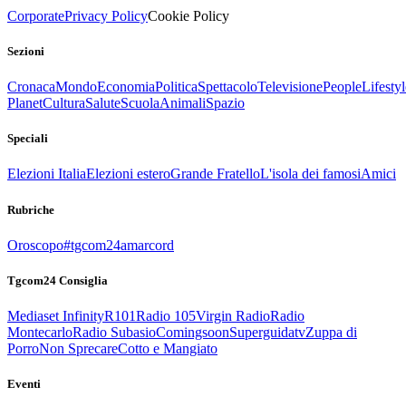
Corporate
Privacy Policy
Cookie Policy
Sezioni
Cronaca
Mondo
Economia
Politica
Spettacolo
Televisione
People
Lifestyl
Planet
Cultura
Salute
Scuola
Animali
Spazio
Speciali
Elezioni Italia
Elezioni estero
Grande Fratello
L'isola dei famosi
Amici
Rubriche
Oroscopo
#tgcom24amarcord
Tgcom24 Consiglia
Mediaset Infinity
R101
Radio 105
Virgin Radio
Radio
Montecarlo
Radio Subasio
Comingsoon
Superguidatv
Zuppa di
Porro
Non Sprecare
Cotto e Mangiato
Eventi