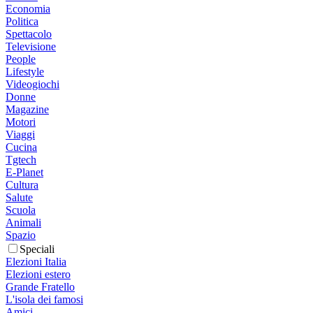
Economia
Politica
Spettacolo
Televisione
People
Lifestyle
Videogiochi
Donne
Magazine
Motori
Viaggi
Cucina
Tgtech
E-Planet
Cultura
Salute
Scuola
Animali
Spazio
Speciali
Elezioni Italia
Elezioni estero
Grande Fratello
L'isola dei famosi
Amici