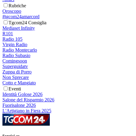
Rubriche
Oroscopo
#tgcom24amarcord
Tgcom24 Consiglia
Mediaset Infinity
R101
Radio 105
Virgin Radio
Radio Montecarlo
Radio Subasio
Comingsoon
Superguidatv
Zuppa di Porro
Non Sprecare
Cotto e Mangiato
Eventi
Identità Golose 2026
Salone del Risparmio 2026
Fuorisalone 2026
L'Artigiano in Fiera 2025
Seguici su