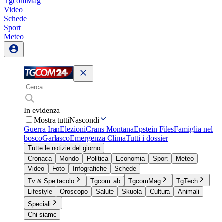
TgcomMag
Video
Schede
Sport
Meteo
In evidenza
Mostra tutti
Nascondi
Guerra Iran
Elezioni
Crans Montana
Epstein Files
Famiglia nel
bosco
Garlasco
Emergenza Clima
Tutti i dossier
Tutte le notizie del giorno
Cronaca
Mondo
Politica
Economia
Sport
Meteo
Video
Foto
Infografiche
Schede
Tv & Spettacolo
TgcomLab
TgcomMag
TgTech
Lifestyle
Oroscopo
Salute
Skuola
Cultura
Animali
Speciali
Chi siamo