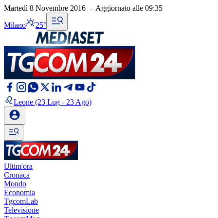
Martedì 8 Novembre 2016
-
Aggiornato alle
09:35
Milano
25°
Leone
(23 Lug - 23 Ago)
Ultim'ora
Cronaca
Mondo
Economia
TgcomLab
Televisione