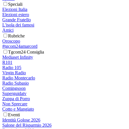
Speciali
Elezioni Italia
Elezioni estero
Grande Fratello
L'isola dei famosi
Amici
Rubriche
Oroscopo
#tgcom24amarcord
Tgcom24 Consiglia
Mediaset Infinity
R101
Radio 105
Virgin Radio
Radio Montecarlo
Radio Subasio
Comingsoon
Superguidatv
Zuppa di Porro
Non Sprecare
Cotto e Mangiato
Eventi
Identità Golose 2026
Salone del Risparmio 2026