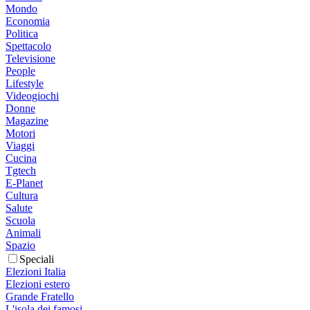
Mondo
Economia
Politica
Spettacolo
Televisione
People
Lifestyle
Videogiochi
Donne
Magazine
Motori
Viaggi
Cucina
Tgtech
E-Planet
Cultura
Salute
Scuola
Animali
Spazio
Speciali
Elezioni Italia
Elezioni estero
Grande Fratello
L'isola dei famosi