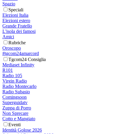
Spazio
Speciali
Elezioni Italia
Elezioni estero
Grande Fratello
L'isola dei famosi
Amici
Rubriche
Oroscopo
#tgcom24amarcord
Tgcom24 Consiglia
Mediaset Infinity
R101
Radio 105
Virgin Radio
Radio Montecarlo
Radio Subasio
Comingsoon
Superguidatv
Zuppa di Porro
Non Sprecare
Cotto e Mangiato
Eventi
Identità Golose 2026