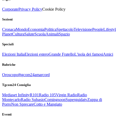
Corporate
Privacy Policy
Cookie Policy
Sezioni
Cronaca
Mondo
Economia
Politica
Spettacolo
Televisione
People
Lifestyl
Planet
Cultura
Salute
Scuola
Animali
Spazio
Speciali
Elezioni Italia
Elezioni estero
Grande Fratello
L'isola dei famosi
Amici
Rubriche
Oroscopo
#tgcom24amarcord
Tgcom24 Consiglia
Mediaset Infinity
R101
Radio 105
Virgin Radio
Radio
Montecarlo
Radio Subasio
Comingsoon
Superguidatv
Zuppa di
Porro
Non Sprecare
Cotto e Mangiato
Eventi