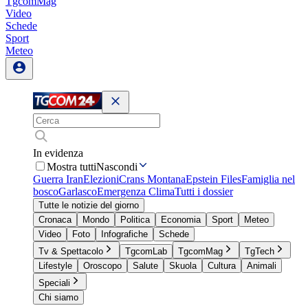
TgcomMag
Video
Schede
Sport
Meteo
In evidenza
Mostra tutti
Nascondi
Guerra Iran
Elezioni
Crans Montana
Epstein Files
Famiglia nel
bosco
Garlasco
Emergenza Clima
Tutti i dossier
Tutte le notizie del giorno
Cronaca
Mondo
Politica
Economia
Sport
Meteo
Video
Foto
Infografiche
Schede
Tv & Spettacolo
TgcomLab
TgcomMag
TgTech
Lifestyle
Oroscopo
Salute
Skuola
Cultura
Animali
Speciali
Chi siamo