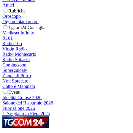
Amici
Rubriche
Oroscopo
#tgcom24amarcord
Tgcom24 Consiglia
Mediaset Infinity
R101
Radio 105
Virgin Radio
Radio Montecarlo
Radio Subasio
Comingsoon
Superguidatv
Zuppa di Porro
Non Sprecare
Cotto e Mangiato
Eventi
Identità Golose 2026
Salone del Risparmio 2026
Fuorisalone 2026
L'Artigiano in Fiera 2025