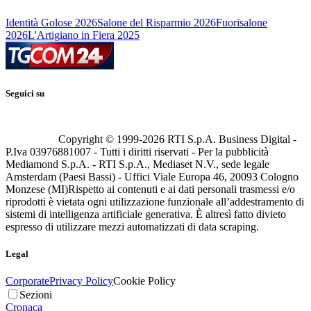
Identità Golose 2026
Salone del Risparmio 2026
Fuorisalone
2026
L'Artigiano in Fiera 2025
Seguici su
Copyright © 1999-
2026
RTI S.p.A. Business Digital -
P.Iva 03976881007 - Tutti i diritti riservati - Per la pubblicità
Mediamond S.p.A. - RTI S.p.A., Mediaset N.V., sede legale
Amsterdam (Paesi Bassi) - Uffici Viale Europa 46, 20093 Cologno
Monzese (MI)
Rispetto ai contenuti e ai dati personali trasmessi e/o
riprodotti è vietata ogni utilizzazione funzionale all’addestramento di
sistemi di intelligenza artificiale generativa. È altresì fatto divieto
espresso di utilizzare mezzi automatizzati di data scraping.
Legal
Corporate
Privacy Policy
Cookie Policy
Sezioni
Cronaca