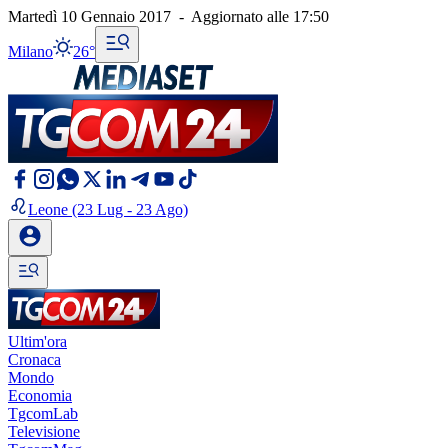
Martedì 10 Gennaio 2017
-
Aggiornato alle
17:50
Milano
26°
Leone
(23 Lug - 23 Ago)
Ultim'ora
Cronaca
Mondo
Economia
TgcomLab
Televisione