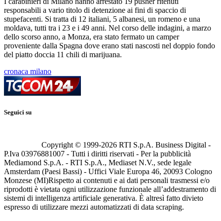
I carabinieri di Milano hanno arrestato 19 pusher ritenuti
responsabili a vario titolo di detenzione ai fini di spaccio di
stupefacenti. Si tratta di 12 italiani, 5 albanesi, un romeno e una
moldava, tutti tra i 23 e i 49 anni. Nel corso delle indagini, a marzo
dello scorso anno, a Monza, era stato fermato un camper
proveniente dalla Spagna dove erano stati nascosti nel doppio fondo
del piatto doccia 11 chili di marijuana.
cronaca milano
Seguici su
Copyright © 1999-
2026
RTI S.p.A. Business Digital -
P.Iva 03976881007 - Tutti i diritti riservati - Per la pubblicità
Mediamond S.p.A. - RTI S.p.A., Mediaset N.V., sede legale
Amsterdam (Paesi Bassi) - Uffici Viale Europa 46, 20093 Cologno
Monzese (MI)
Rispetto ai contenuti e ai dati personali trasmessi e/o
riprodotti è vietata ogni utilizzazione funzionale all’addestramento di
sistemi di intelligenza artificiale generativa. È altresì fatto divieto
espresso di utilizzare mezzi automatizzati di data scraping.