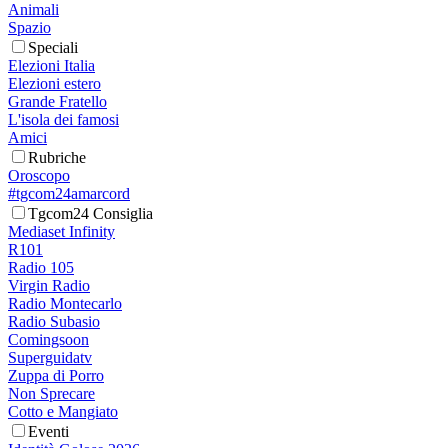
Animali
Spazio
Speciali
Elezioni Italia
Elezioni estero
Grande Fratello
L'isola dei famosi
Amici
Rubriche
Oroscopo
#tgcom24amarcord
Tgcom24 Consiglia
Mediaset Infinity
R101
Radio 105
Virgin Radio
Radio Montecarlo
Radio Subasio
Comingsoon
Superguidatv
Zuppa di Porro
Non Sprecare
Cotto e Mangiato
Eventi