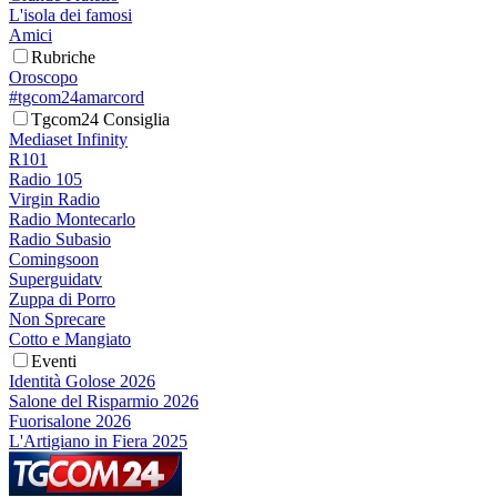
L'isola dei famosi
Amici
Rubriche
Oroscopo
#tgcom24amarcord
Tgcom24 Consiglia
Mediaset Infinity
R101
Radio 105
Virgin Radio
Radio Montecarlo
Radio Subasio
Comingsoon
Superguidatv
Zuppa di Porro
Non Sprecare
Cotto e Mangiato
Eventi
Identità Golose 2026
Salone del Risparmio 2026
Fuorisalone 2026
L'Artigiano in Fiera 2025