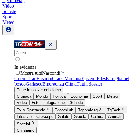
TgcomMag
Video
Schede
Sport
Meteo
In evidenza
Mostra tutti
Nascondi
Guerra Iran
Elezioni
Crans Montana
Epstein Files
Famiglia nel
bosco
Garlasco
Emergenza Clima
Tutti i dossier
Tutte le notizie del giorno
Cronaca
Mondo
Politica
Economia
Sport
Meteo
Video
Foto
Infografiche
Schede
Tv & Spettacolo
TgcomLab
TgcomMag
TgTech
Lifestyle
Oroscopo
Salute
Skuola
Cultura
Animali
Speciali
Chi siamo