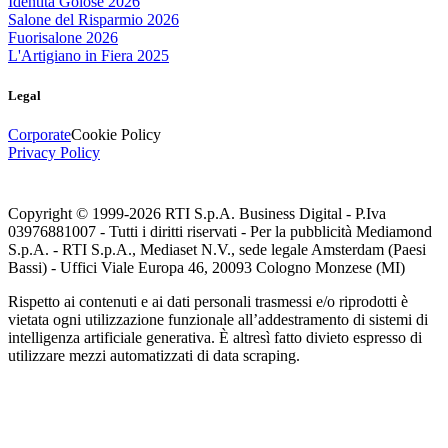
Identità Golose 2026
Salone del Risparmio 2026
Fuorisalone 2026
L'Artigiano in Fiera 2025
Legal
Corporate
Cookie Policy
Privacy Policy
Copyright © 1999-
2026
RTI S.p.A. Business Digital - P.Iva
03976881007 - Tutti i diritti riservati - Per la pubblicità Mediamond
S.p.A. - RTI S.p.A., Mediaset N.V., sede legale Amsterdam (Paesi
Bassi) - Uffici Viale Europa 46, 20093 Cologno Monzese (MI)
Rispetto ai contenuti e ai dati personali trasmessi e/o riprodotti è
vietata ogni utilizzazione funzionale all’addestramento di sistemi di
intelligenza artificiale generativa. È altresì fatto divieto espresso di
utilizzare mezzi automatizzati di data scraping.