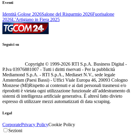
Eventi
Identità Golose 2026
Salone del Risparmio 2026
Fuorisalone
2026
L'Artigiano in Fiera 2025
Seguici su
Copyright © 1999-
2026
RTI S.p.A. Business Digital -
P.Iva 03976881007 - Tutti i diritti riservati - Per la pubblicità
Mediamond S.p.A. - RTI S.p.A., Mediaset N.V., sede legale
Amsterdam (Paesi Bassi) - Uffici Viale Europa 46, 20093 Cologno
Monzese (MI)
Rispetto ai contenuti e ai dati personali trasmessi e/o
riprodotti è vietata ogni utilizzazione funzionale all’addestramento di
sistemi di intelligenza artificiale generativa. È altresì fatto divieto
espresso di utilizzare mezzi automatizzati di data scraping.
Legal
Corporate
Privacy Policy
Cookie Policy
Sezioni