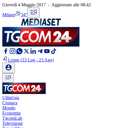
Giovedì 4 Maggio 2017
-
Aggiornato alle
08:42
Milano
34°
Leone
(23 Lug - 23 Ago)
Ultim'ora
Cronaca
Mondo
Economia
TgcomLab
Televisione