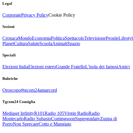
Legal
Corporate
Privacy Policy
Cookie Policy
Sezioni
Cronaca
Mondo
Economia
Politica
Spettacolo
Televisione
People
Lifestyl
Planet
Cultura
Salute
Scuola
Animali
Spazio
Speciali
Elezioni Italia
Elezioni estero
Grande Fratello
L'isola dei famosi
Amici
Rubriche
Oroscopo
#tgcom24amarcord
Tgcom24 Consiglia
Mediaset Infinity
R101
Radio 105
Virgin Radio
Radio
Montecarlo
Radio Subasio
Comingsoon
Superguidatv
Zuppa di
Porro
Non Sprecare
Cotto e Mangiato