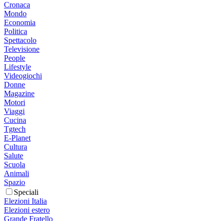
Cronaca
Mondo
Economia
Politica
Spettacolo
Televisione
People
Lifestyle
Videogiochi
Donne
Magazine
Motori
Viaggi
Cucina
Tgtech
E-Planet
Cultura
Salute
Scuola
Animali
Spazio
Speciali
Elezioni Italia
Elezioni estero
Grande Fratello