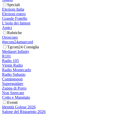
Speciali
Elezioni Italia
Elezioni estero
Grande Fratello
L'isola dei famosi
Amici
Rubriche
Oroscopo
#tgcom24amarcord
Tgcom24 Consiglia
Mediaset Infinity
R101
Radio 105
Virgin Radio
Radio Montecarlo
Radio Subasio
Comingsoon
Superguidatv
Zuppa di Porro
Non Sprecare
Cotto e Mangiato
Eventi
Identità Golose 2026
Salone del Risparmio 2026