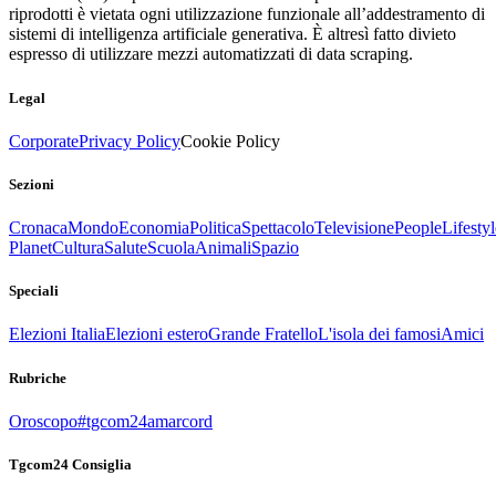
riprodotti è vietata ogni utilizzazione funzionale all’addestramento di
sistemi di intelligenza artificiale generativa. È altresì fatto divieto
espresso di utilizzare mezzi automatizzati di data scraping.
Legal
Corporate
Privacy Policy
Cookie Policy
Sezioni
Cronaca
Mondo
Economia
Politica
Spettacolo
Televisione
People
Lifestyl
Planet
Cultura
Salute
Scuola
Animali
Spazio
Speciali
Elezioni Italia
Elezioni estero
Grande Fratello
L'isola dei famosi
Amici
Rubriche
Oroscopo
#tgcom24amarcord
Tgcom24 Consiglia