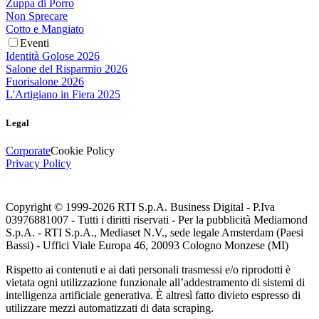
Zuppa di Porro
Non Sprecare
Cotto e Mangiato
Eventi
Identità Golose 2026
Salone del Risparmio 2026
Fuorisalone 2026
L'Artigiano in Fiera 2025
Legal
Corporate
Cookie Policy
Privacy Policy
Copyright © 1999-
2026
RTI S.p.A. Business Digital - P.Iva
03976881007 - Tutti i diritti riservati - Per la pubblicità Mediamond
S.p.A. - RTI S.p.A., Mediaset N.V., sede legale Amsterdam (Paesi
Bassi) - Uffici Viale Europa 46, 20093 Cologno Monzese (MI)
Rispetto ai contenuti e ai dati personali trasmessi e/o riprodotti è
vietata ogni utilizzazione funzionale all’addestramento di sistemi di
intelligenza artificiale generativa. È altresì fatto divieto espresso di
utilizzare mezzi automatizzati di data scraping.