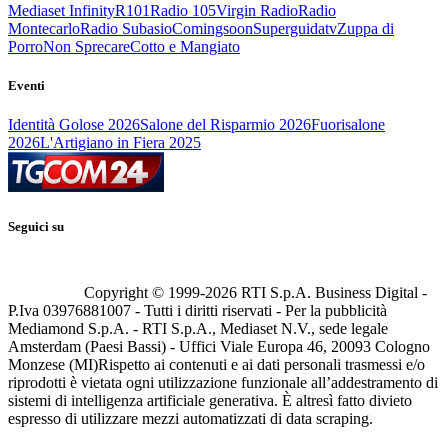
Mediaset Infinity
R101
Radio 105
Virgin Radio
Radio
Montecarlo
Radio Subasio
Comingsoon
Superguidatv
Zuppa di
Porro
Non Sprecare
Cotto e Mangiato
Eventi
Identità Golose 2026
Salone del Risparmio 2026
Fuorisalone
2026
L'Artigiano in Fiera 2025
Seguici su
Copyright © 1999-
2026
RTI S.p.A. Business Digital -
P.Iva 03976881007 - Tutti i diritti riservati - Per la pubblicità
Mediamond S.p.A. - RTI S.p.A., Mediaset N.V., sede legale
Amsterdam (Paesi Bassi) - Uffici Viale Europa 46, 20093 Cologno
Monzese (MI)
Rispetto ai contenuti e ai dati personali trasmessi e/o
riprodotti è vietata ogni utilizzazione funzionale all’addestramento di
sistemi di intelligenza artificiale generativa. È altresì fatto divieto
espresso di utilizzare mezzi automatizzati di data scraping.