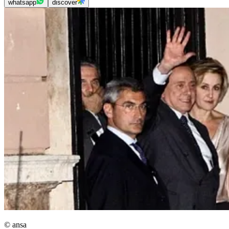
whatsapp
discover
© ansa