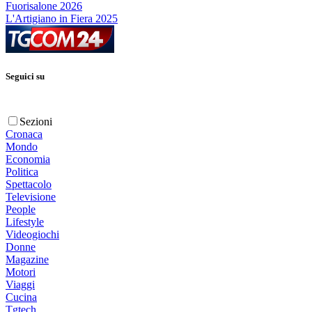
Fuorisalone 2026
L'Artigiano in Fiera 2025
Seguici su
Sezioni
Cronaca
Mondo
Economia
Politica
Spettacolo
Televisione
People
Lifestyle
Videogiochi
Donne
Magazine
Motori
Viaggi
Cucina
Tgtech