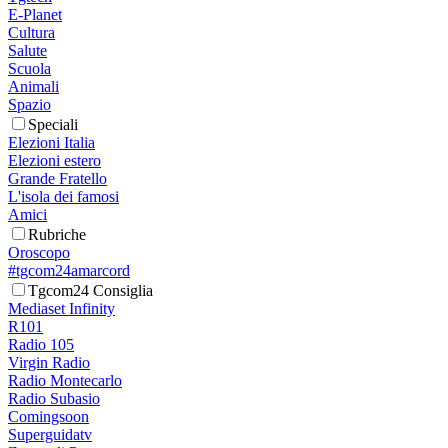
E-Planet
Cultura
Salute
Scuola
Animali
Spazio
Speciali
Elezioni Italia
Elezioni estero
Grande Fratello
L'isola dei famosi
Amici
Rubriche
Oroscopo
#tgcom24amarcord
Tgcom24 Consiglia
Mediaset Infinity
R101
Radio 105
Virgin Radio
Radio Montecarlo
Radio Subasio
Comingsoon
Superguidatv