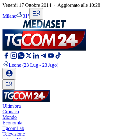
Venerdì 17 Ottobre 2014
-
Aggiornato alle
10:28
Milano
31°
Leone
(23 Lug - 23 Ago)
Ultim'ora
Cronaca
Mondo
Economia
TgcomLab
Televisione