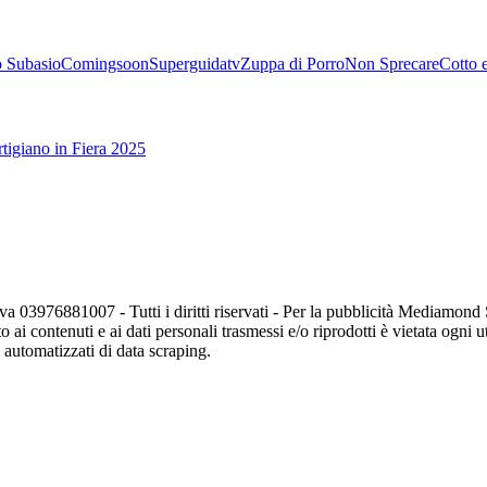
 Subasio
Comingsoon
Superguidatv
Zuppa di Porro
Non Sprecare
Cotto 
tigiano in Fiera 2025
va 03976881007 - Tutti i diritti riservati - Per la pubblicità Mediamon
o ai contenuti e ai dati personali trasmessi e/o riprodotti è vietata ogni 
zi automatizzati di data scraping.