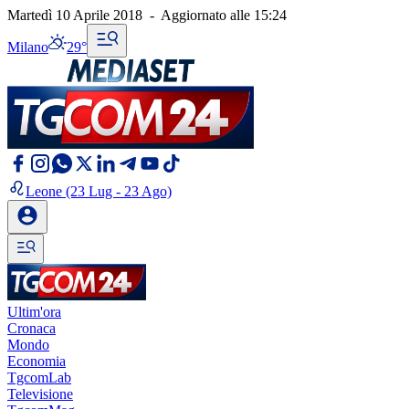
Martedì 10 Aprile 2018
-
Aggiornato alle
15:24
Milano
29°
Leone
(23 Lug - 23 Ago)
Ultim'ora
Cronaca
Mondo
Economia
TgcomLab
Televisione