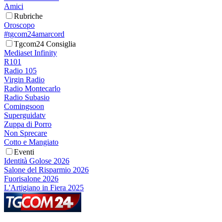
Amici
Rubriche
Oroscopo
#tgcom24amarcord
Tgcom24 Consiglia
Mediaset Infinity
R101
Radio 105
Virgin Radio
Radio Montecarlo
Radio Subasio
Comingsoon
Superguidatv
Zuppa di Porro
Non Sprecare
Cotto e Mangiato
Eventi
Identità Golose 2026
Salone del Risparmio 2026
Fuorisalone 2026
L'Artigiano in Fiera 2025