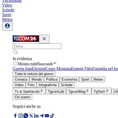
TgcomMag
Video
Schede
Sport
Meteo
In evidenza
Mostra tutti
Nascondi
Guerra Iran
Elezioni
Crans Montana
Epstein Files
Famiglia nel b
Tutte le notizie del giorno
Cronaca
Mondo
Politica
Economia
Sport
Meteo
Video
Foto
Infografiche
Schede
Tv & Spettacolo
TgcomLab
TgcomMag
TgTech
Lif
Chi siamo
Seguici anche su