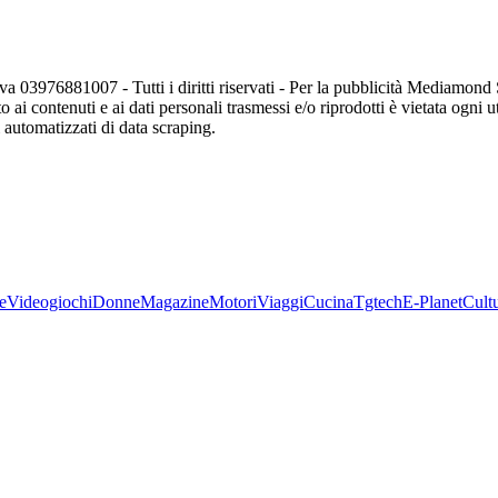
va 03976881007 - Tutti i diritti riservati - Per la pubblicità Mediamon
o ai contenuti e ai dati personali trasmessi e/o riprodotti è vietata ogni 
zi automatizzati di data scraping.
e
Videogiochi
Donne
Magazine
Motori
Viaggi
Cucina
Tgtech
E-Planet
Cult