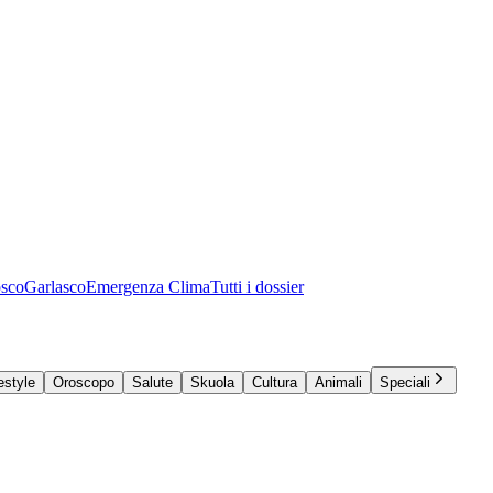
osco
Garlasco
Emergenza Clima
Tutti i dossier
estyle
Oroscopo
Salute
Skuola
Cultura
Animali
Speciali