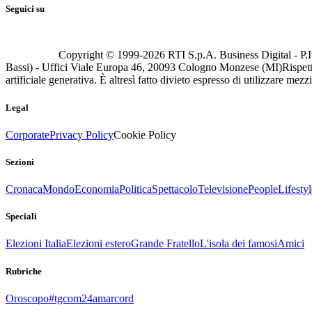
Seguici su
Copyright © 1999-
2026
RTI S.p.A. Business Digital - P.I
Bassi) - Uffici Viale Europa 46, 20093 Cologno Monzese (MI)
Rispett
artificiale generativa. È altresì fatto divieto espresso di utilizzare mez
Legal
Corporate
Privacy Policy
Cookie Policy
Sezioni
Cronaca
Mondo
Economia
Politica
Spettacolo
Televisione
People
Lifestyl
Speciali
Elezioni Italia
Elezioni estero
Grande Fratello
L'isola dei famosi
Amici
Rubriche
Oroscopo
#tgcom24amarcord