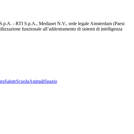
d S.p.A. - RTI S.p.A., Mediaset N.V., sede legale Amsterdam (Paesi
utilizzazione funzionale all’addestramento di sistemi di intelligenza
ura
Salute
Scuola
Animali
Spazio