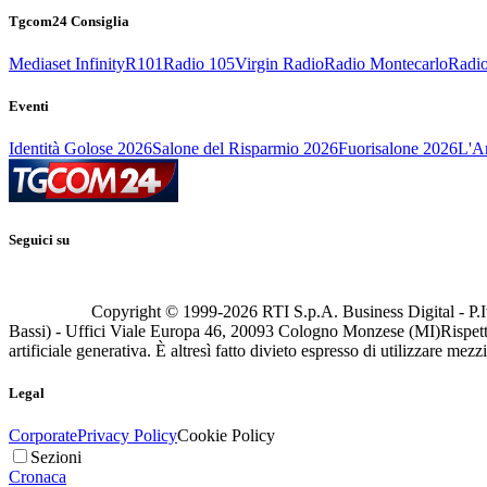
Tgcom24 Consiglia
Mediaset Infinity
R101
Radio 105
Virgin Radio
Radio Montecarlo
Radio
Eventi
Identità Golose 2026
Salone del Risparmio 2026
Fuorisalone 2026
L'Ar
Seguici su
Copyright © 1999-
2026
RTI S.p.A. Business Digital - P.I
Bassi) - Uffici Viale Europa 46, 20093 Cologno Monzese (MI)
Rispett
artificiale generativa. È altresì fatto divieto espresso di utilizzare mez
Legal
Corporate
Privacy Policy
Cookie Policy
Sezioni
Cronaca