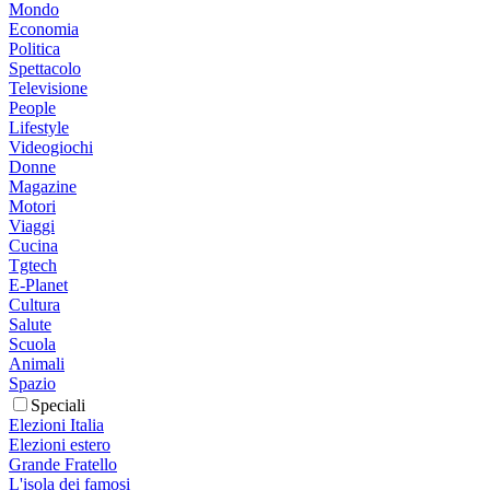
Mondo
Economia
Politica
Spettacolo
Televisione
People
Lifestyle
Videogiochi
Donne
Magazine
Motori
Viaggi
Cucina
Tgtech
E-Planet
Cultura
Salute
Scuola
Animali
Spazio
Speciali
Elezioni Italia
Elezioni estero
Grande Fratello
L'isola dei famosi