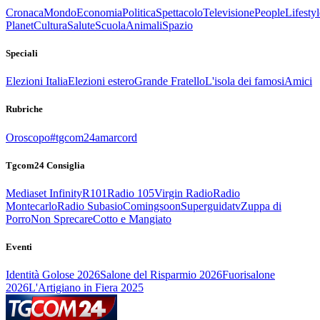
Cronaca
Mondo
Economia
Politica
Spettacolo
Televisione
People
Lifestyl
Planet
Cultura
Salute
Scuola
Animali
Spazio
Speciali
Elezioni Italia
Elezioni estero
Grande Fratello
L'isola dei famosi
Amici
Rubriche
Oroscopo
#tgcom24amarcord
Tgcom24 Consiglia
Mediaset Infinity
R101
Radio 105
Virgin Radio
Radio
Montecarlo
Radio Subasio
Comingsoon
Superguidatv
Zuppa di
Porro
Non Sprecare
Cotto e Mangiato
Eventi
Identità Golose 2026
Salone del Risparmio 2026
Fuorisalone
2026
L'Artigiano in Fiera 2025