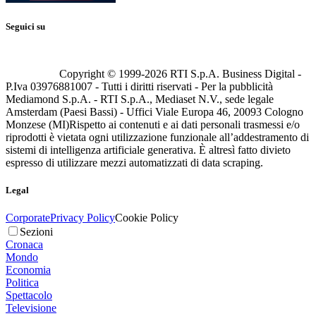
Seguici su
Copyright © 1999-
2026
RTI S.p.A. Business Digital -
P.Iva 03976881007 - Tutti i diritti riservati - Per la pubblicità
Mediamond S.p.A. - RTI S.p.A., Mediaset N.V., sede legale
Amsterdam (Paesi Bassi) - Uffici Viale Europa 46, 20093 Cologno
Monzese (MI)
Rispetto ai contenuti e ai dati personali trasmessi e/o
riprodotti è vietata ogni utilizzazione funzionale all’addestramento di
sistemi di intelligenza artificiale generativa. È altresì fatto divieto
espresso di utilizzare mezzi automatizzati di data scraping.
Legal
Corporate
Privacy Policy
Cookie Policy
Sezioni
Cronaca
Mondo
Economia
Politica
Spettacolo
Televisione