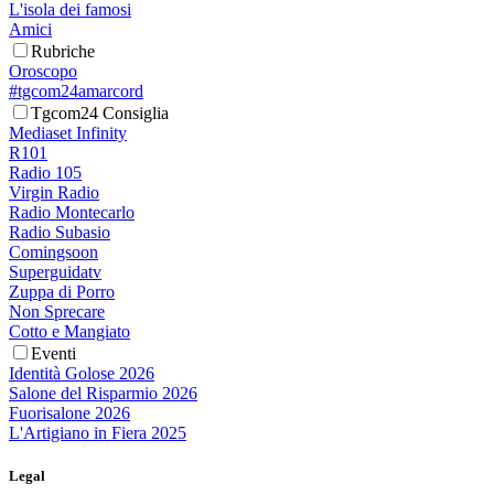
L'isola dei famosi
Amici
Rubriche
Oroscopo
#tgcom24amarcord
Tgcom24 Consiglia
Mediaset Infinity
R101
Radio 105
Virgin Radio
Radio Montecarlo
Radio Subasio
Comingsoon
Superguidatv
Zuppa di Porro
Non Sprecare
Cotto e Mangiato
Eventi
Identità Golose 2026
Salone del Risparmio 2026
Fuorisalone 2026
L'Artigiano in Fiera 2025
Legal