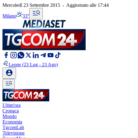
Mercoledì 23 Settembre 2015
-
Aggiornato alle
17:44
Milano
33°
Leone
(23 Lug - 23 Ago)
Ultim'ora
Cronaca
Mondo
Economia
TgcomLab
Televisione