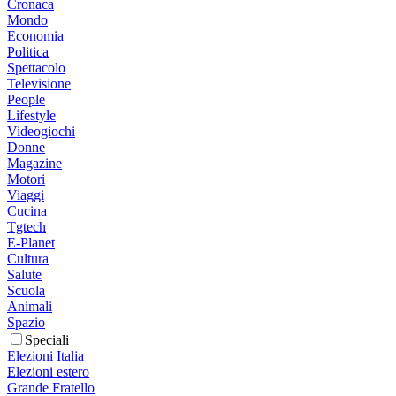
Cronaca
Mondo
Economia
Politica
Spettacolo
Televisione
People
Lifestyle
Videogiochi
Donne
Magazine
Motori
Viaggi
Cucina
Tgtech
E-Planet
Cultura
Salute
Scuola
Animali
Spazio
Speciali
Elezioni Italia
Elezioni estero
Grande Fratello