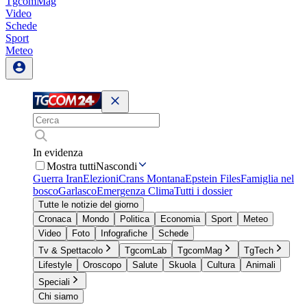
TgcomMag
Video
Schede
Sport
Meteo
In evidenza
Mostra tutti
Nascondi
Guerra Iran
Elezioni
Crans Montana
Epstein Files
Famiglia nel
bosco
Garlasco
Emergenza Clima
Tutti i dossier
Tutte le notizie del giorno
Cronaca
Mondo
Politica
Economia
Sport
Meteo
Video
Foto
Infografiche
Schede
Tv & Spettacolo
TgcomLab
TgcomMag
TgTech
Lifestyle
Oroscopo
Salute
Skuola
Cultura
Animali
Speciali
Chi siamo