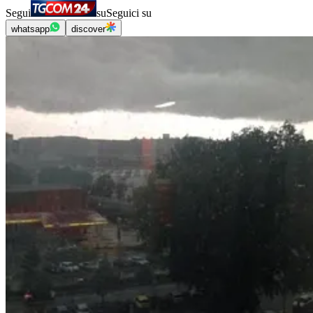
Segui
su
Seguici su
whatsapp
discover