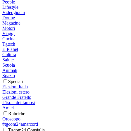
People
Lifestyle
Videogiochi
Donne
Magazine
Motori
Viaggi
Cucina
Tgtech
E-Planet
Cultura
Salute
Scuola
Animali
Spazio
Speciali
Elezioni Italia
Elezioni estero
Grande Fratello
L'isola dei famosi
Amici
Rubriche
Oroscopo
#tgcom24amarcord
Tgcom24 Consiglia