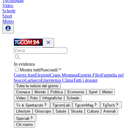
TgcomMag
Video
Schede
Sport
Meteo
In evidenza
Mostra tutti
Nascondi
Guerra Iran
Elezioni
Crans Montana
Epstein Files
Famiglia nel
bosco
Garlasco
Emergenza Clima
Tutti i dossier
Tutte le notizie del giorno
Cronaca
Mondo
Politica
Economia
Sport
Meteo
Video
Foto
Infografiche
Schede
Tv & Spettacolo
TgcomLab
TgcomMag
TgTech
Lifestyle
Oroscopo
Salute
Skuola
Cultura
Animali
Speciali
Chi siamo