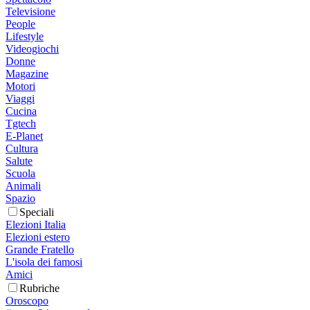
Televisione
People
Lifestyle
Videogiochi
Donne
Magazine
Motori
Viaggi
Cucina
Tgtech
E-Planet
Cultura
Salute
Scuola
Animali
Spazio
Speciali
Elezioni Italia
Elezioni estero
Grande Fratello
L'isola dei famosi
Amici
Rubriche
Oroscopo