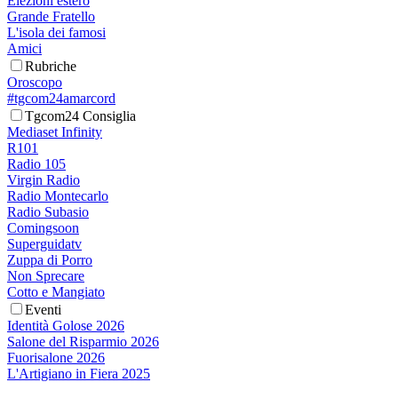
Elezioni estero
Grande Fratello
L'isola dei famosi
Amici
Rubriche
Oroscopo
#tgcom24amarcord
Tgcom24 Consiglia
Mediaset Infinity
R101
Radio 105
Virgin Radio
Radio Montecarlo
Radio Subasio
Comingsoon
Superguidatv
Zuppa di Porro
Non Sprecare
Cotto e Mangiato
Eventi
Identità Golose 2026
Salone del Risparmio 2026
Fuorisalone 2026
L'Artigiano in Fiera 2025