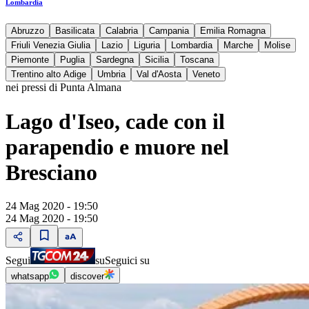
Lombardia
Abruzzo
Basilicata
Calabria
Campania
Emilia Romagna
Friuli Venezia Giulia
Lazio
Liguria
Lombardia
Marche
Molise
Piemonte
Puglia
Sardegna
Sicilia
Toscana
Trentino alto Adige
Umbria
Val d'Aosta
Veneto
nei pressi di Punta Almana
Lago d'Iseo, cade con il
parapendio e muore nel
Bresciano
24 Mag 2020 - 19:50
24 Mag 2020 - 19:50
Segui
su
Seguici su
whatsapp
discover