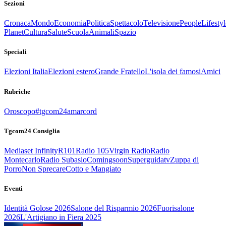
Sezioni
Cronaca
Mondo
Economia
Politica
Spettacolo
Televisione
People
Lifestyl
Planet
Cultura
Salute
Scuola
Animali
Spazio
Speciali
Elezioni Italia
Elezioni estero
Grande Fratello
L'isola dei famosi
Amici
Rubriche
Oroscopo
#tgcom24amarcord
Tgcom24 Consiglia
Mediaset Infinity
R101
Radio 105
Virgin Radio
Radio
Montecarlo
Radio Subasio
Comingsoon
Superguidatv
Zuppa di
Porro
Non Sprecare
Cotto e Mangiato
Eventi
Identità Golose 2026
Salone del Risparmio 2026
Fuorisalone
2026
L'Artigiano in Fiera 2025