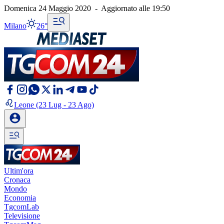
Domenica 24 Maggio 2020
-
Aggiornato alle
19:50
Milano
26°
Leone
(23 Lug - 23 Ago)
Ultim'ora
Cronaca
Mondo
Economia
TgcomLab
Televisione