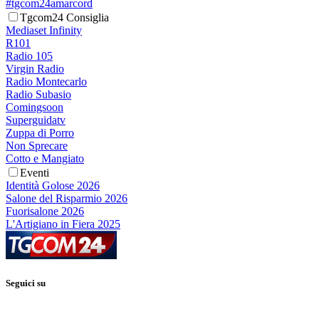
#tgcom24amarcord
Tgcom24 Consiglia
Mediaset Infinity
R101
Radio 105
Virgin Radio
Radio Montecarlo
Radio Subasio
Comingsoon
Superguidatv
Zuppa di Porro
Non Sprecare
Cotto e Mangiato
Eventi
Identità Golose 2026
Salone del Risparmio 2026
Fuorisalone 2026
L'Artigiano in Fiera 2025
Seguici su