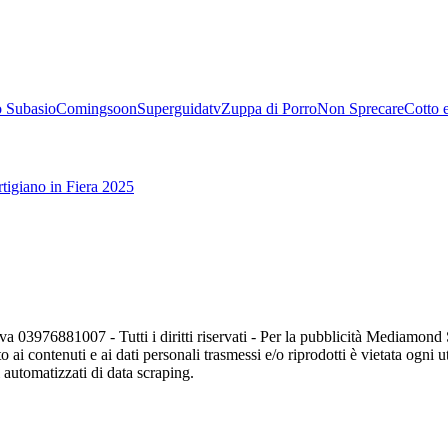
 Subasio
Comingsoon
Superguidatv
Zuppa di Porro
Non Sprecare
Cotto 
tigiano in Fiera 2025
va 03976881007 - Tutti i diritti riservati - Per la pubblicità Mediamon
o ai contenuti e ai dati personali trasmessi e/o riprodotti è vietata ogni 
zi automatizzati di data scraping.