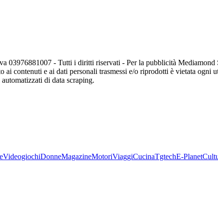
va 03976881007 - Tutti i diritti riservati - Per la pubblicità Mediamon
o ai contenuti e ai dati personali trasmessi e/o riprodotti è vietata ogni 
zi automatizzati di data scraping.
e
Videogiochi
Donne
Magazine
Motori
Viaggi
Cucina
Tgtech
E-Planet
Cult