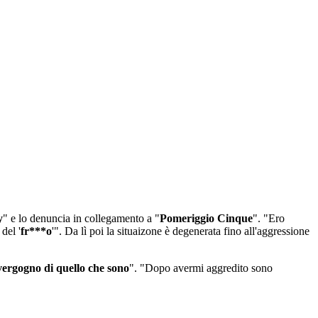
y
" e lo denuncia in collegamento a "
Pomeriggio Cinque
". "Ero
del '
fr***o
'". Da lì poi la situaizone è degenerata fino all'aggressione
ergogno di quello che sono
". "Dopo avermi aggredito sono