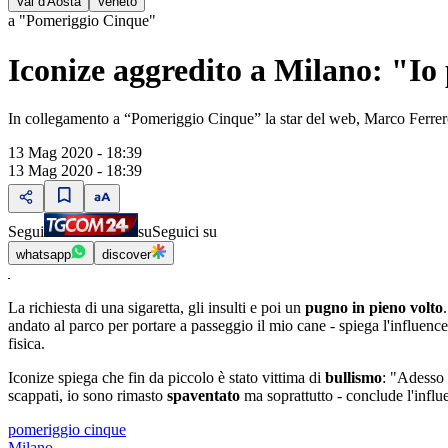
Val d'Aosta
Veneto
a "Pomeriggio Cinque"
Iconize aggredito a Milano: "Io
In collegamento a “Pomeriggio Cinque” la star del web, Marco Ferre
13 Mag 2020 - 18:39
13 Mag 2020 - 18:39
Segui
su
Seguici su
whatsapp
discover
La richiesta di una sigaretta, gli insulti e poi un
pugno in pieno volto
andato al parco per portare a passeggio il mio cane - spiega l'influenc
fisica.
Iconize spiega che fin da piccolo è stato vittima di
bullismo
: "Adesso 
scappati, io sono rimasto
spaventato
ma soprattutto - conclude l'influe
pomeriggio cinque
Milano