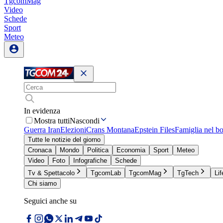
TgcomMag
Video
Schede
Sport
Meteo
In evidenza
Mostra tutti
Nascondi
Guerra Iran
Elezioni
Crans Montana
Epstein Files
Famiglia nel b
Tutte le notizie del giorno
Cronaca
Mondo
Politica
Economia
Sport
Meteo
Video
Foto
Infografiche
Schede
Tv & Spettacolo
TgcomLab
TgcomMag
TgTech
Lif
Chi siamo
Seguici anche su