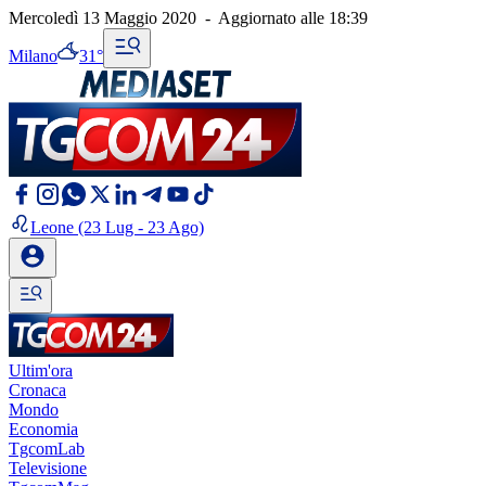
Mercoledì 13 Maggio 2020
-
Aggiornato alle
18:39
Milano
31°
Leone
(23 Lug - 23 Ago)
Ultim'ora
Cronaca
Mondo
Economia
TgcomLab
Televisione