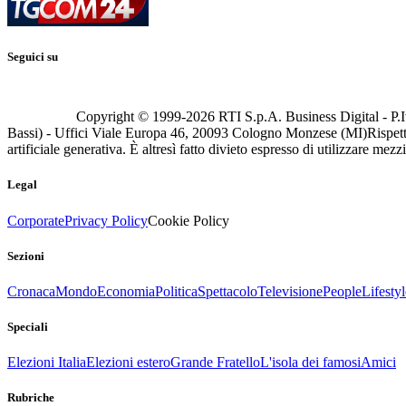
Seguici su
Copyright © 1999-
2026
RTI S.p.A. Business Digital - P.I
Bassi) - Uffici Viale Europa 46, 20093 Cologno Monzese (MI)
Rispett
artificiale generativa. È altresì fatto divieto espresso di utilizzare mez
Legal
Corporate
Privacy Policy
Cookie Policy
Sezioni
Cronaca
Mondo
Economia
Politica
Spettacolo
Televisione
People
Lifestyl
Speciali
Elezioni Italia
Elezioni estero
Grande Fratello
L'isola dei famosi
Amici
Rubriche