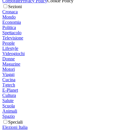
Corporate
Privacy Policy
Cookie Policy
Sezioni
Cronaca
Mondo
Economia
Politica
Spettacolo
Televisione
People
Lifestyle
Videogiochi
Donne
Magazine
Motori
Viaggi
Cucina
Tgtech
E-Planet
Cultura
Salute
Scuola
Animali
Spazio
Speciali
Elezioni Italia