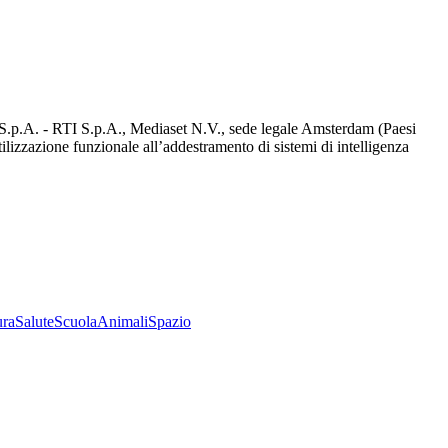
d S.p.A. - RTI S.p.A., Mediaset N.V., sede legale Amsterdam (Paesi
utilizzazione funzionale all’addestramento di sistemi di intelligenza
ura
Salute
Scuola
Animali
Spazio