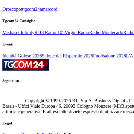
Oroscopo
#tgcom24amarcord
Tgcom24 Consiglia
Mediaset Infinity
R101
Radio 105
Virgin Radio
Radio Montecarlo
Radio
Eventi
Identità Golose 2026
Salone del Risparmio 2026
Fuorisalone 2026
L'Ar
Seguici su
Copyright © 1999-
2026
RTI S.p.A. Business Digital - P.I
Bassi) - Uffici Viale Europa 46, 20093 Cologno Monzese (MI)
Rispett
artificiale generativa. È altresì fatto divieto espresso di utilizzare mez
Legal