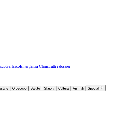
osco
Garlasco
Emergenza Clima
Tutti i dossier
estyle
Oroscopo
Salute
Skuola
Cultura
Animali
Speciali