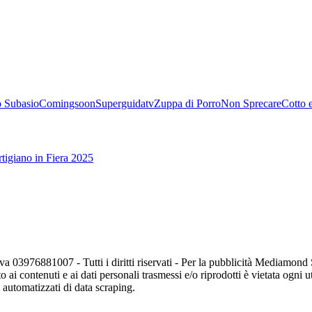
 Subasio
Comingsoon
Superguidatv
Zuppa di Porro
Non Sprecare
Cotto 
tigiano in Fiera 2025
va 03976881007 - Tutti i diritti riservati - Per la pubblicità Mediamon
o ai contenuti e ai dati personali trasmessi e/o riprodotti è vietata ogni 
zi automatizzati di data scraping.