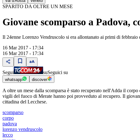
Val d'Aosta
Veneto
SPARITO DA OLTRE UN MESE
Giovane scomparso a Padova, c
Il 24enne Lorenzo Vendruscolo si era allontanato ai primi di febbraio da
16 Mar 2017 - 17:34
16 Mar 2017 - 17:34
Segui
su
Seguici su
whatsapp
discover
A oltre un mese dalla scomparsa è stato recuperato nell'Adda il corpo 
vigili del fuoco di Merate hanno poi provveduto al recupero. Il giovan
cittadina del Lecchese.
scomparso
corpo
padova
lorenzo vendruscolo
lecco