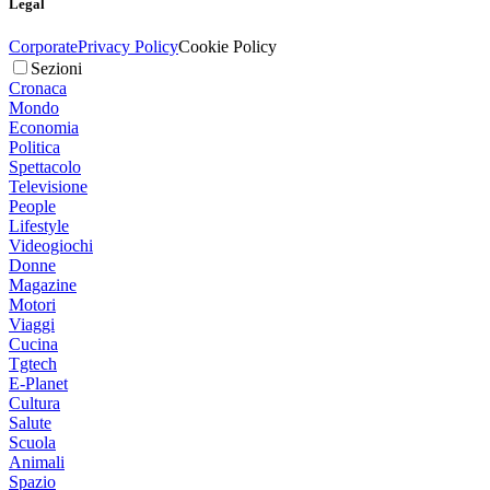
Legal
Corporate
Privacy Policy
Cookie Policy
Sezioni
Cronaca
Mondo
Economia
Politica
Spettacolo
Televisione
People
Lifestyle
Videogiochi
Donne
Magazine
Motori
Viaggi
Cucina
Tgtech
E-Planet
Cultura
Salute
Scuola
Animali
Spazio