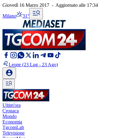
Giovedì 16 Marzo 2017
-
Aggiornato alle
17:34
Milano
31°
Leone
(23 Lug - 23 Ago)
Ultim'ora
Cronaca
Mondo
Economia
TgcomLab
Televisione