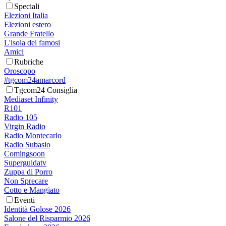
Speciali
Elezioni Italia
Elezioni estero
Grande Fratello
L'isola dei famosi
Amici
Rubriche
Oroscopo
#tgcom24amarcord
Tgcom24 Consiglia
Mediaset Infinity
R101
Radio 105
Virgin Radio
Radio Montecarlo
Radio Subasio
Comingsoon
Superguidatv
Zuppa di Porro
Non Sprecare
Cotto e Mangiato
Eventi
Identità Golose 2026
Salone del Risparmio 2026