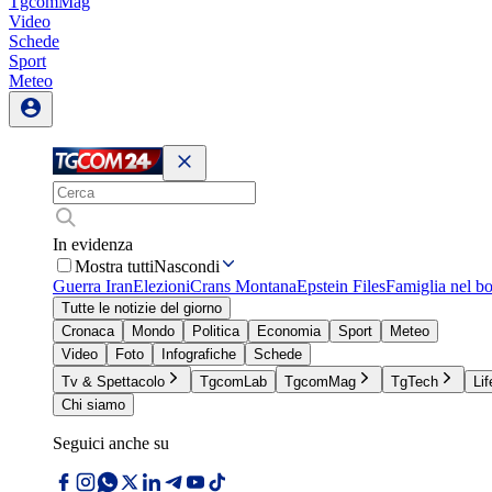
TgcomMag
Video
Schede
Sport
Meteo
In evidenza
Mostra tutti
Nascondi
Guerra Iran
Elezioni
Crans Montana
Epstein Files
Famiglia nel b
Tutte le notizie del giorno
Cronaca
Mondo
Politica
Economia
Sport
Meteo
Video
Foto
Infografiche
Schede
Tv & Spettacolo
TgcomLab
TgcomMag
TgTech
Lif
Chi siamo
Seguici anche su