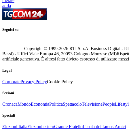
merate
adda
Seguici su
Copyright © 1999-
2026
RTI S.p.A. Business Digital - P.I
Bassi) - Uffici Viale Europa 46, 20093 Cologno Monzese (MI)
Rispett
artificiale generativa. È altresì fatto divieto espresso di utilizzare mez
Legal
Corporate
Privacy Policy
Cookie Policy
Sezioni
Cronaca
Mondo
Economia
Politica
Spettacolo
Televisione
People
Lifestyl
Speciali
Elezioni Italia
Elezioni estero
Grande Fratello
L'isola dei famosi
Amici