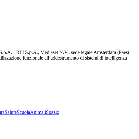
d S.p.A. - RTI S.p.A., Mediaset N.V., sede legale Amsterdam (Paesi
utilizzazione funzionale all’addestramento di sistemi di intelligenza
ura
Salute
Scuola
Animali
Spazio