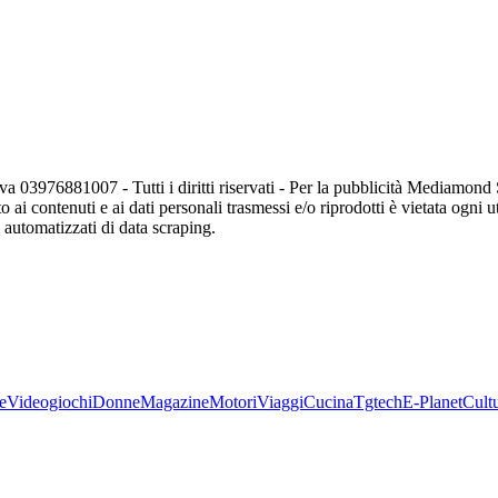
va 03976881007 - Tutti i diritti riservati - Per la pubblicità Mediamon
o ai contenuti e ai dati personali trasmessi e/o riprodotti è vietata ogni 
zi automatizzati di data scraping.
e
Videogiochi
Donne
Magazine
Motori
Viaggi
Cucina
Tgtech
E-Planet
Cult