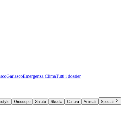
osco
Garlasco
Emergenza Clima
Tutti i dossier
estyle
Oroscopo
Salute
Skuola
Cultura
Animali
Speciali