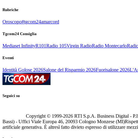
Rubriche
Oroscopo
#tgcom24amarcord
Tgcom24 Consiglia
Mediaset Infinity
R101
Radio 105
Virgin Radio
Radio Montecarlo
Radio
Eventi
Identità Golose 2026
Salone del Risparmio 2026
Fuorisalone 2026
L'Ar
Seguici su
Copyright © 1999-
2026
RTI S.p.A. Business Digital - P.I
Bassi) - Uffici Viale Europa 46, 20093 Cologno Monzese (MI)
Rispett
artificiale generativa. È altresì fatto divieto espresso di utilizzare mez