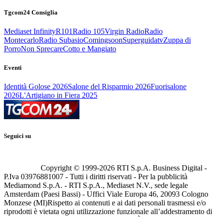
Tgcom24 Consiglia
Mediaset Infinity
R101
Radio 105
Virgin Radio
Radio
Montecarlo
Radio Subasio
Comingsoon
Superguidatv
Zuppa di
Porro
Non Sprecare
Cotto e Mangiato
Eventi
Identità Golose 2026
Salone del Risparmio 2026
Fuorisalone
2026
L'Artigiano in Fiera 2025
Seguici su
Copyright © 1999-
2026
RTI S.p.A. Business Digital -
P.Iva 03976881007 - Tutti i diritti riservati - Per la pubblicità
Mediamond S.p.A. - RTI S.p.A., Mediaset N.V., sede legale
Amsterdam (Paesi Bassi) - Uffici Viale Europa 46, 20093 Cologno
Monzese (MI)
Rispetto ai contenuti e ai dati personali trasmessi e/o
riprodotti è vietata ogni utilizzazione funzionale all’addestramento di