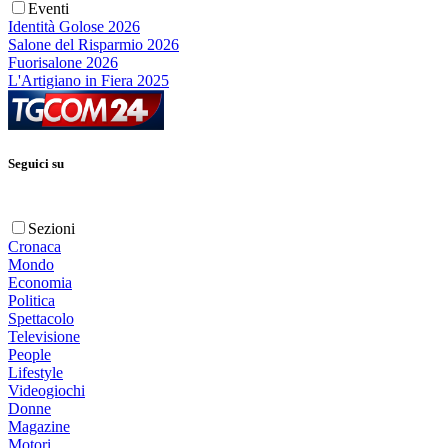
Eventi
Identità Golose 2026
Salone del Risparmio 2026
Fuorisalone 2026
L'Artigiano in Fiera 2025
Seguici su
Sezioni
Cronaca
Mondo
Economia
Politica
Spettacolo
Televisione
People
Lifestyle
Videogiochi
Donne
Magazine
Motori