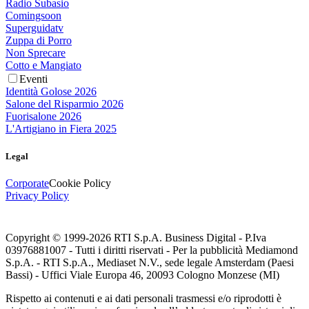
Radio Subasio
Comingsoon
Superguidatv
Zuppa di Porro
Non Sprecare
Cotto e Mangiato
Eventi
Identità Golose 2026
Salone del Risparmio 2026
Fuorisalone 2026
L'Artigiano in Fiera 2025
Legal
Corporate
Cookie Policy
Privacy Policy
Copyright © 1999-
2026
RTI S.p.A. Business Digital - P.Iva
03976881007 - Tutti i diritti riservati - Per la pubblicità Mediamond
S.p.A. - RTI S.p.A., Mediaset N.V., sede legale Amsterdam (Paesi
Bassi) - Uffici Viale Europa 46, 20093 Cologno Monzese (MI)
Rispetto ai contenuti e ai dati personali trasmessi e/o riprodotti è