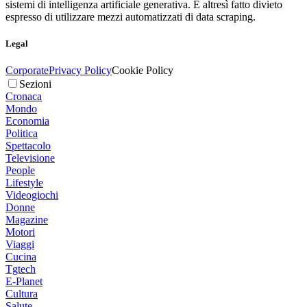
sistemi di intelligenza artificiale generativa. È altresì fatto divieto
espresso di utilizzare mezzi automatizzati di data scraping.
Legal
Corporate
Privacy Policy
Cookie Policy
Sezioni
Cronaca
Mondo
Economia
Politica
Spettacolo
Televisione
People
Lifestyle
Videogiochi
Donne
Magazine
Motori
Viaggi
Cucina
Tgtech
E-Planet
Cultura
Salute