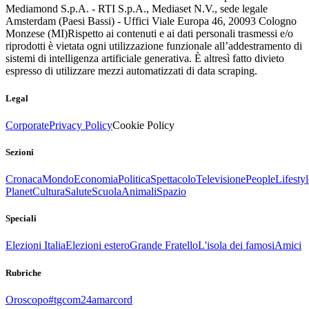
Mediamond S.p.A. - RTI S.p.A., Mediaset N.V., sede legale
Amsterdam (Paesi Bassi) - Uffici Viale Europa 46, 20093 Cologno
Monzese (MI)
Rispetto ai contenuti e ai dati personali trasmessi e/o
riprodotti è vietata ogni utilizzazione funzionale all’addestramento di
sistemi di intelligenza artificiale generativa. È altresì fatto divieto
espresso di utilizzare mezzi automatizzati di data scraping.
Legal
Corporate
Privacy Policy
Cookie Policy
Sezioni
Cronaca
Mondo
Economia
Politica
Spettacolo
Televisione
People
Lifestyl
Planet
Cultura
Salute
Scuola
Animali
Spazio
Speciali
Elezioni Italia
Elezioni estero
Grande Fratello
L'isola dei famosi
Amici
Rubriche
Oroscopo
#tgcom24amarcord