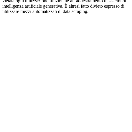
vietata ogni utilizzazione funzionale all’addestramento di sistemi di
intelligenza artificiale generativa. È altresì fatto divieto espresso di
utilizzare mezzi automatizzati di data scraping.