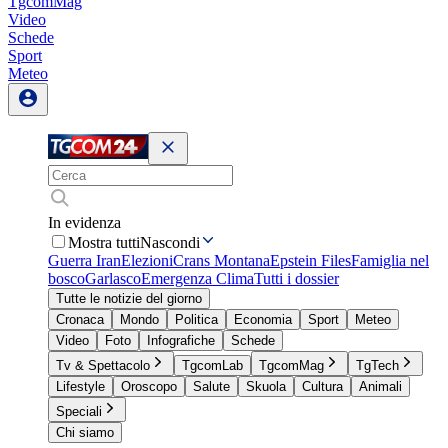
TgcomMag
Video
Schede
Sport
Meteo
In evidenza
Mostra tutti
Nascondi
Guerra Iran
Elezioni
Crans Montana
Epstein Files
Famiglia nel
bosco
Garlasco
Emergenza Clima
Tutti i dossier
Tutte le notizie del giorno
Cronaca
Mondo
Politica
Economia
Sport
Meteo
Video
Foto
Infografiche
Schede
Tv & Spettacolo
TgcomLab
TgcomMag
TgTech
Lifestyle
Oroscopo
Salute
Skuola
Cultura
Animali
Speciali
Chi siamo