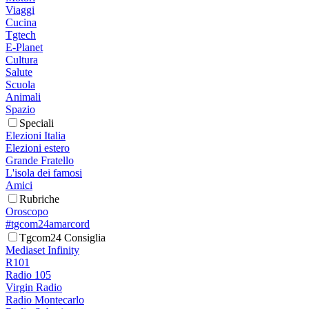
Viaggi
Cucina
Tgtech
E-Planet
Cultura
Salute
Scuola
Animali
Spazio
Speciali
Elezioni Italia
Elezioni estero
Grande Fratello
L'isola dei famosi
Amici
Rubriche
Oroscopo
#tgcom24amarcord
Tgcom24 Consiglia
Mediaset Infinity
R101
Radio 105
Virgin Radio
Radio Montecarlo