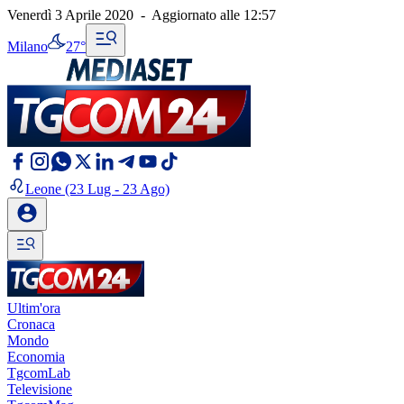
Venerdì 3 Aprile 2020
-
Aggiornato alle
12:57
Milano
27°
Leone
(23 Lug - 23 Ago)
Ultim'ora
Cronaca
Mondo
Economia
TgcomLab
Televisione