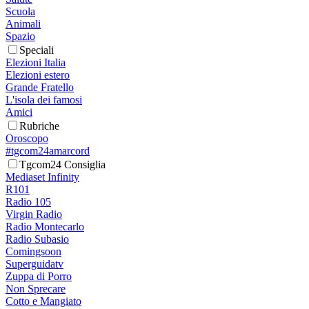
Scuola
Animali
Spazio
Speciali
Elezioni Italia
Elezioni estero
Grande Fratello
L'isola dei famosi
Amici
Rubriche
Oroscopo
#tgcom24amarcord
Tgcom24 Consiglia
Mediaset Infinity
R101
Radio 105
Virgin Radio
Radio Montecarlo
Radio Subasio
Comingsoon
Superguidatv
Zuppa di Porro
Non Sprecare
Cotto e Mangiato