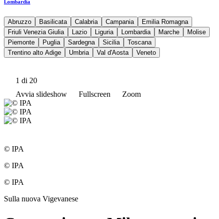
Lombardia
Abruzzo
Basilicata
Calabria
Campania
Emilia Romagna
Friuli Venezia Giulia
Lazio
Liguria
Lombardia
Marche
Molise
Piemonte
Puglia
Sardegna
Sicilia
Toscana
Trentino alto Adige
Umbria
Val d'Aosta
Veneto
1
di 20
Avvia slideshow
Fullscreen
Zoom
© IPA
© IPA
© IPA
Sulla nuova Vigevanese