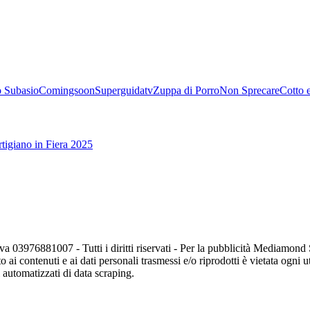
 Subasio
Comingsoon
Superguidatv
Zuppa di Porro
Non Sprecare
Cotto 
tigiano in Fiera 2025
va 03976881007 - Tutti i diritti riservati - Per la pubblicità Mediamon
o ai contenuti e ai dati personali trasmessi e/o riprodotti è vietata ogni 
zi automatizzati di data scraping.