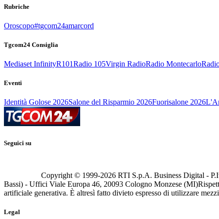
Rubriche
Oroscopo
#tgcom24amarcord
Tgcom24 Consiglia
Mediaset Infinity
R101
Radio 105
Virgin Radio
Radio Montecarlo
Radio
Eventi
Identità Golose 2026
Salone del Risparmio 2026
Fuorisalone 2026
L'Ar
Seguici su
Copyright © 1999-
2026
RTI S.p.A. Business Digital - P.I
Bassi) - Uffici Viale Europa 46, 20093 Cologno Monzese (MI)
Rispett
artificiale generativa. È altresì fatto divieto espresso di utilizzare mez
Legal