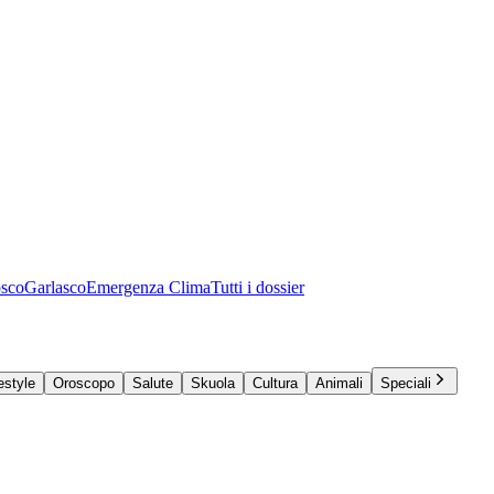
osco
Garlasco
Emergenza Clima
Tutti i dossier
estyle
Oroscopo
Salute
Skuola
Cultura
Animali
Speciali