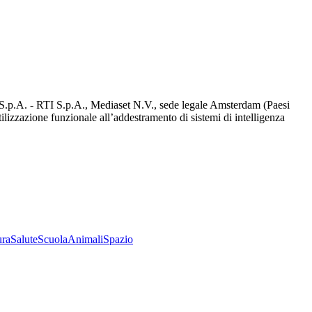
d S.p.A. - RTI S.p.A., Mediaset N.V., sede legale Amsterdam (Paesi
utilizzazione funzionale all’addestramento di sistemi di intelligenza
ura
Salute
Scuola
Animali
Spazio