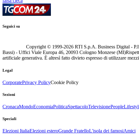
falsa cieca
Seguici su
Copyright © 1999-
2026
RTI S.p.A. Business Digital - P.I
Bassi) - Uffici Viale Europa 46, 20093 Cologno Monzese (MI)
Rispett
artificiale generativa. È altresì fatto divieto espresso di utilizzare mez
Legal
Corporate
Privacy Policy
Cookie Policy
Sezioni
Cronaca
Mondo
Economia
Politica
Spettacolo
Televisione
People
Lifestyl
Speciali
Elezioni Italia
Elezioni estero
Grande Fratello
L'isola dei famosi
Amici