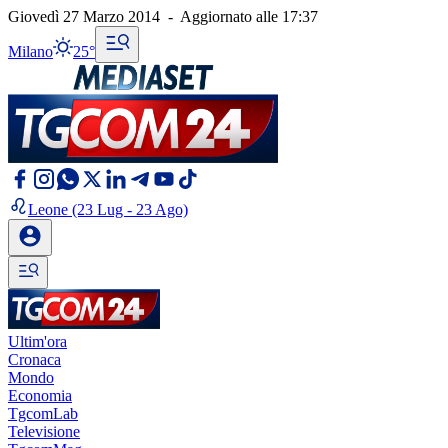
Giovedì 27 Marzo 2014
-
Aggiornato alle
17:37
Milano
25°
Leone
(23 Lug - 23 Ago)
Ultim'ora
Cronaca
Mondo
Economia
TgcomLab
Televisione