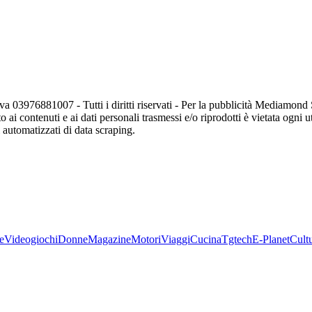
va 03976881007 - Tutti i diritti riservati - Per la pubblicità Mediamon
o ai contenuti e ai dati personali trasmessi e/o riprodotti è vietata ogni 
zi automatizzati di data scraping.
e
Videogiochi
Donne
Magazine
Motori
Viaggi
Cucina
Tgtech
E-Planet
Cult