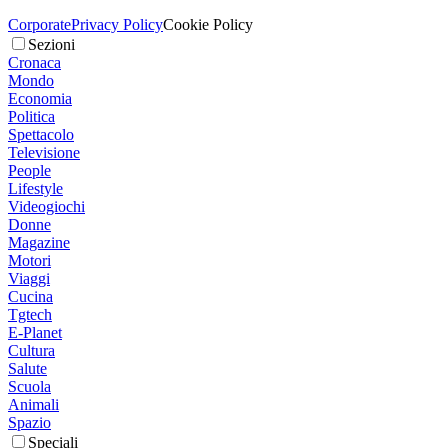
Corporate
Privacy Policy
Cookie Policy
Sezioni
Cronaca
Mondo
Economia
Politica
Spettacolo
Televisione
People
Lifestyle
Videogiochi
Donne
Magazine
Motori
Viaggi
Cucina
Tgtech
E-Planet
Cultura
Salute
Scuola
Animali
Spazio
Speciali