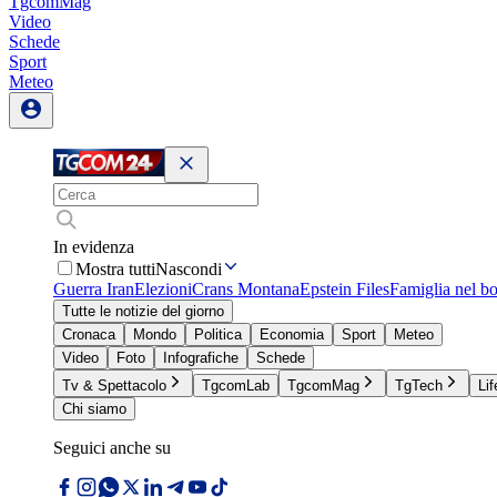
TgcomMag
Video
Schede
Sport
Meteo
In evidenza
Mostra tutti
Nascondi
Guerra Iran
Elezioni
Crans Montana
Epstein Files
Famiglia nel b
Tutte le notizie del giorno
Cronaca
Mondo
Politica
Economia
Sport
Meteo
Video
Foto
Infografiche
Schede
Tv & Spettacolo
TgcomLab
TgcomMag
TgTech
Lif
Chi siamo
Seguici anche su