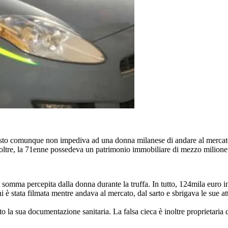
esto comunque non impediva ad una donna milanese di andare al mercato, 
oltre, la 71enne possedeva un patrimonio immobiliare di mezzo milione d
 somma percepita dalla donna durante la truffa. In tutto, 124mila euro inc
i è stata filmata mentre andava al mercato, dal sarto e sbrigava le sue a
to la sua documentazione sanitaria. La falsa cieca è inoltre proprietari