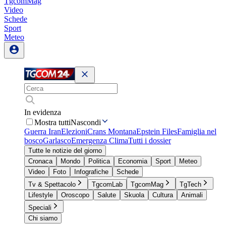
TgcomMag
Video
Schede
Sport
Meteo
In evidenza
Mostra tutti
Nascondi
Guerra Iran
Elezioni
Crans Montana
Epstein Files
Famiglia nel
bosco
Garlasco
Emergenza Clima
Tutti i dossier
Tutte le notizie del giorno
Cronaca
Mondo
Politica
Economia
Sport
Meteo
Video
Foto
Infografiche
Schede
Tv & Spettacolo
TgcomLab
TgcomMag
TgTech
Lifestyle
Oroscopo
Salute
Skuola
Cultura
Animali
Speciali
Chi siamo