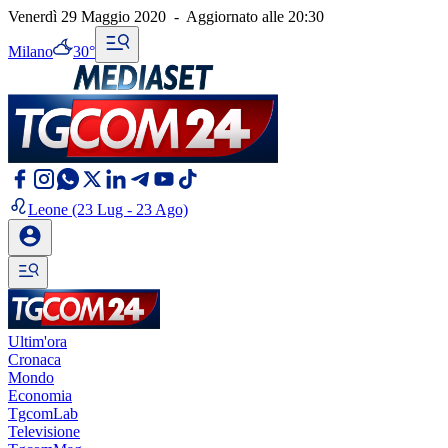
Venerdì 29 Maggio 2020
-
Aggiornato alle
20:30
Milano
30°
Leone
(23 Lug - 23 Ago)
Ultim'ora
Cronaca
Mondo
Economia
TgcomLab
Televisione