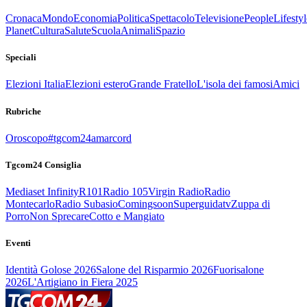
Cronaca
Mondo
Economia
Politica
Spettacolo
Televisione
People
Lifestyl
Planet
Cultura
Salute
Scuola
Animali
Spazio
Speciali
Elezioni Italia
Elezioni estero
Grande Fratello
L'isola dei famosi
Amici
Rubriche
Oroscopo
#tgcom24amarcord
Tgcom24 Consiglia
Mediaset Infinity
R101
Radio 105
Virgin Radio
Radio
Montecarlo
Radio Subasio
Comingsoon
Superguidatv
Zuppa di
Porro
Non Sprecare
Cotto e Mangiato
Eventi
Identità Golose 2026
Salone del Risparmio 2026
Fuorisalone
2026
L'Artigiano in Fiera 2025