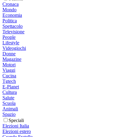
Cronaca
Mondo
Economia
Politica
Spettacolo
Televisione
People
Lifestyle
Videogiochi
Donne
Magazine
Motori
Viaggi
Cucina
Tgtech
E-Planet
Cultura
Salute
Scuola
Animali
Spazio
Speciali
Elezioni Italia
Elezioni estero
Grande Fratello