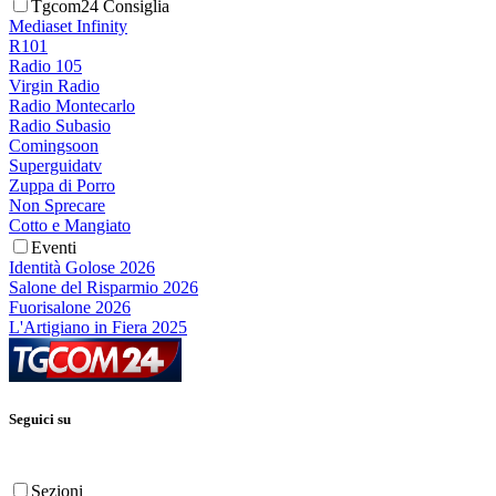
Tgcom24 Consiglia
Mediaset Infinity
R101
Radio 105
Virgin Radio
Radio Montecarlo
Radio Subasio
Comingsoon
Superguidatv
Zuppa di Porro
Non Sprecare
Cotto e Mangiato
Eventi
Identità Golose 2026
Salone del Risparmio 2026
Fuorisalone 2026
L'Artigiano in Fiera 2025
Seguici su
Sezioni