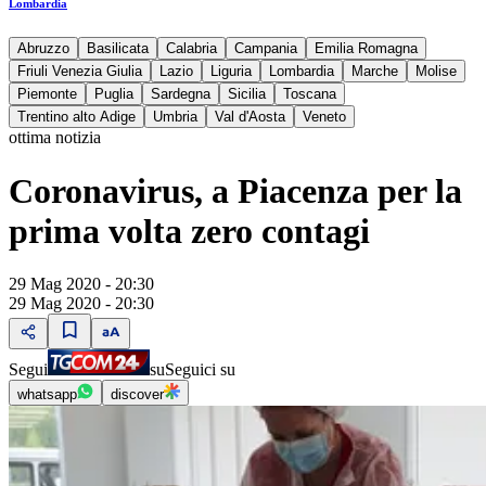
Lombardia
Abruzzo
Basilicata
Calabria
Campania
Emilia Romagna
Friuli Venezia Giulia
Lazio
Liguria
Lombardia
Marche
Molise
Piemonte
Puglia
Sardegna
Sicilia
Toscana
Trentino alto Adige
Umbria
Val d'Aosta
Veneto
ottima notizia
Coronavirus, a Piacenza per la
prima volta zero contagi
29 Mag 2020 - 20:30
29 Mag 2020 - 20:30
Segui
su
Seguici su
whatsapp
discover