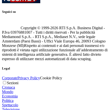
Seguici su
Copyright © 1999-
2026
RTI S.p.A. Business Digital -
P.Iva 03976881007 - Tutti i diritti riservati - Per la pubblicità
Mediamond S.p.A. - RTI S.p.A., Mediaset N.V., sede legale
Amsterdam (Paesi Bassi) - Uffici Viale Europa 46, 20093 Cologno
Monzese (MI)
Rispetto ai contenuti e ai dati personali trasmessi e/o
riprodotti è vietata ogni utilizzazione funzionale all’addestramento di
sistemi di intelligenza artificiale generativa. È altresì fatto divieto
espresso di utilizzare mezzi automatizzati di data scraping.
Legal
Corporate
Privacy Policy
Cookie Policy
Sezioni
Cronaca
Mondo
Economia
Politica
Spettacolo
Televisione