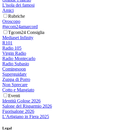
L'isola dei famosi
Amici
Rubriche
Oroscopo
#tgcom24amarcord
Tgcom24 Consiglia
Mediaset Infinity
R101
Radio 105
Virgin Radio
Radio Montecarlo
Radio Subasio
Comingsoon
Superguidatv
Zuppa di Porro
Non Sprecare
Cotto e Mangiato
Eventi
Identità Golose 2026
Salone del Risparmio 2026
Fuorisalone 2026
L'Artigiano in Fiera 2025
Legal