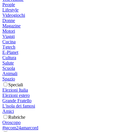
People
Lifestyle
Videogiochi
Donne
Magazine
Motori
Viaggi
Cucina
Tgtech
E-Planet
Cultura
Salute
Scuola
Animali
Spazio
Speciali
Elezioni Italia
Elezioni estero
Grande Fratello
L'isola dei famosi
Amici
Rubriche
Oroscopo
#tgcom24amarcord